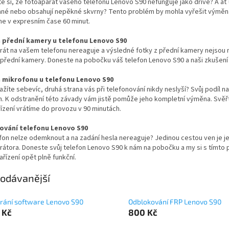
ste si, že fotoaparát vašeho telefonu Lenovo S90 nefunguje jako dříve? A ať
né nebo obsahují nepěkné skvrny? Tento problém by mohla vyřešit výměna
e v expresním čase 60 minut.
přední kamery u telefonu Lenovo S90
rát na vašem telefonu nereaguje a výsledné fotky z přední kamery nejsou
řední kamery. Doneste na pobočku váš telefon Lenovo S90 a naši zkušení se
 mikrofonu u telefonu Lenovo S90
ažíte sebevíc, druhá strana vás při telefonování nikdy neslyší? Svůj po
. K odstranění této závady vám jistě pomůže jeho kompletní výměna. Svěř
ízení vrátíme do provozu v 90 minutách.
ování telefonu Lenovo S90
fon nelze odemknout a na zadání hesla nereaguje? Jedinou cestou ven je je
erátora. Doneste svůj telefon Lenovo S90 k nám na pobočku a my si s tímt
ařízení opět plně funkční.
odávanější
rání software Lenovo S90
Odblokování FRP Lenovo S90
 Kč
800 Kč