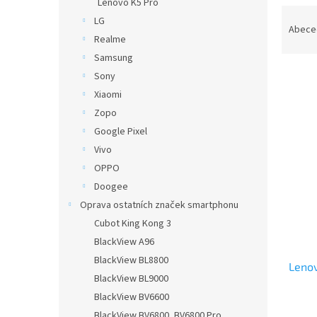
Lenovo K5 Pro
Ř
LG
a
Abece
Realme
z
Samsung
e
n
Sony
í
Xiaomi
p
V
Zopo
r
ý
Google Pixel
o
p
Vivo
d
i
u
OPPO
s
k
Doogee
p
t
Oprava ostatních značek smartphonu
r
ů
o
Cubot King Kong 3
d
BlackView A96
u
BlackView BL8800
Leno
k
BlackView BL9000
t
BlackView BV6600
ů
BlackView BV6800, BV6800 Pro