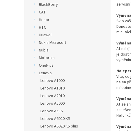
n
servisní
BlackBerry
e
CAT
l
Výměna 
Honor
Sklo vaš
Doneste 
HTC
minutác
Huawei
Nokia Microsoft
Výměna 
Ať nabíj
Nubia
je dost 
Motorola
vyměním
OnePlus
Nalepen
Lenovo
Víte, co
Lenovo A1000
nejen p
nalepím
Lenovo A1010
Lenovo A2010
Výměna 
Lenovo A5000
Ať se sn
zanešené
Lenovo A536
Nefunkčn
Lenovo A6020 K5
Lenovo A6020 K5 plus
Výměna 