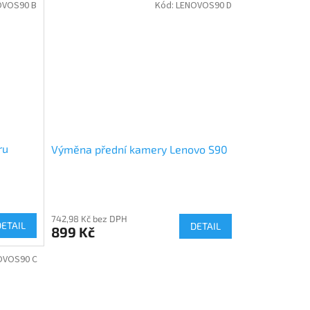
OVOS90 B
Kód:
LENOVOS90 D
ru
Výměna přední kamery Lenovo S90
742,98 Kč bez DPH
DETAIL
DETAIL
899 Kč
OVOS90 C