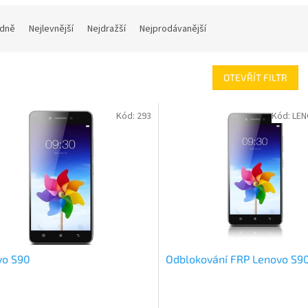
dně
Nejlevnější
Nejdražší
Nejprodávanější
OTEVŘÍT FILTR
Kód:
293
Kód:
LEN
vo S90
Odblokování FRP Lenovo S9