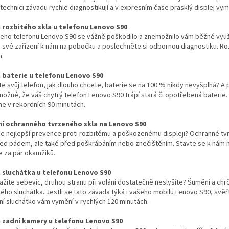
 technici závadu rychle diagnostikují a v expresním čase prasklý displej vy
rozbitého skla u telefonu Lenovo S90
eho telefonu Lenovo S90 se vážně poškodilo a znemožnilo vám běžné využi
své zařízení k nám na pobočku a poslechněte si odbornou diagnostiku. Roz
h.
baterie u telefonu Lenovo S90
íte svůj telefon, jak dlouho chcete, baterie se na 100 % nikdy nevyšplhá? A 
možné, že váš chytrý telefon Lenovo S90 trápí stará či opotřebená baterie
e v rekordních 90 minutách.
í ochranného tvrzeného skla na Lenovo S90
 je nejlepší prevence proti rozbitému a poškozenému displeji? Ochranné tv
řed pádem, ale také před poškrábáním nebo znečištěním. Stavte se k nám n
e za pár okamžiků.
sluchátka u telefonu Lenovo S90
ažíte sebevíc, druhou stranu při volání dostatečně neslyšíte? Šumění a c
ho sluchátka. Jestli se tato závada týká i vašeho mobilu Lenovo S90, svěř
í sluchátko vám vymění v rychlých 120 minutách.
zadní kamery u telefonu Lenovo S90