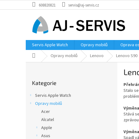
Přejít
608820821
servis@aj-servis.cz
na
obsah
Servis Apple Watch
Opravy mobilů
Oprava os
Domů
Opravy mobilů
Lenovo
Lenovo S90
P
Len
o
Přeskočit
s
Kategorie
kategorie
Přehrán
t
Stalo se
r
Servis Apple Watch
problém
a
Opravy mobilů
n
Výměna 
Acer
n
Stává se
í
Alcatel
zprávou 
p
Apple
Výměna 
a
Asus
Spadl vá