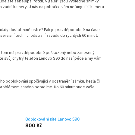
 uděláte sebelepší fotku, v galerii jsou výsledné snímky
 zadní kamery. U nás na pobočce vám nefungující kameru
 nikdy dostatečně ostré? Pak je pravděpodobně na čase
rvisní technici odstraní závadu do rychlých 60 minut.
díl na tom má pravděpodobně poškozený nebo zanesený
te svůj chytrý telefon Lenovo S90 do naší péče a my vám
ho odblokování spočívající v odstranění zámku, hesla či
o problémem snadno poradíme. Do 60 minut bude vaše
Odblokování sítě Lenovo S90
800 Kč