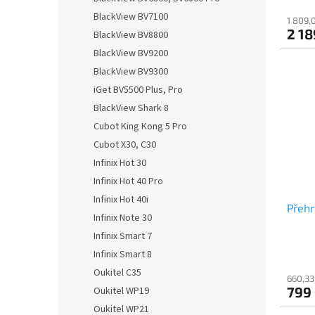
BlackView BV7100
1 809,
2 18
BlackView BV8800
BlackView BV9200
BlackView BV9300
iGet BV5500 Plus, Pro
BlackView Shark 8
Cubot King Kong 5 Pro
Cubot X30, C30
Infinix Hot 30
Infinix Hot 40 Pro
Infinix Hot 40i
Přehr
Infinix Note 30
Infinix Smart 7
Infinix Smart 8
Oukitel C35
660,33
799
Oukitel WP19
Oukitel WP21