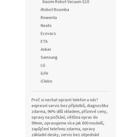
Xiaomi Robot Vacuum S10
iRobot Roomba
Rowenta
Neato
Ecovacs
ETA
Anker
Samsung
LG
iLife
iClebo
Proč si nechat opravit telefon u nás?
expresní servis bez příplatků, diagnostika
zdarma, 96% dílů skladem, příznivé ceny,
opravy na počkání, většina oprav do
90min, opravujeme více jak 800 modelů,
zapůjčení telefonu zdarma, opravy
základní desky, servis bez objednání