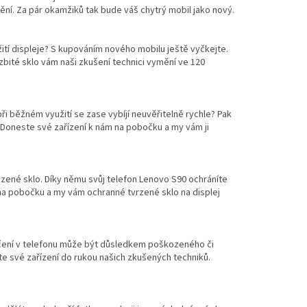
mění. Za pár okamžiků tak bude váš chytrý mobil jako nový.
tí displeje? S kupováním nového mobilu ještě vyčkejte.
bité sklo vám naši zkušení technici vymění ve 120
při běžném využití se zase vybíjí neuvěřitelně rychle? Pak
. Doneste své zařízení k nám na pobočku a my vám ji
rzené sklo. Díky němu svůj telefon Lenovo S90 ochráníte
a pobočku a my vám ochranné tvrzené sklo na displej
hrčení v telefonu může být důsledkem poškozeného či
te své zařízení do rukou našich zkušených techniků.