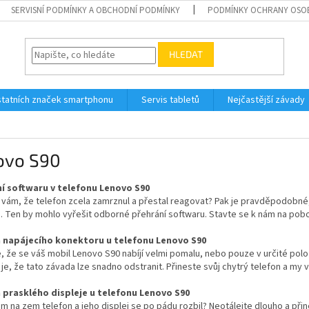
SERVISNÍ PODMÍNKY A OBCHODNÍ PODMÍNKY
PODMÍNKY OCHRANY OSO
HLEDAT
tatních značek smartphonu
Servis tabletů
Nejčastější závady
ovo S90
í softwaru v telefonu Lenovo S90
 vám, že telefon zcela zamrznul a přestal reagovat? Pak je pravděpodobn
. Ten by mohlo vyřešit odborné přehrání softwaru. Stavte se k nám na pob
napájecího konektoru u telefonu Lenovo S90
, že se váš mobil Lenovo S90 nabíjí velmi pomalu, nebo pouze v určité po
je, že tato závada lze snadno odstranit. Přineste svůj chytrý telefon a m
prasklého displeje u telefonu Lenovo S90
m na zem telefon a jeho displej se po pádu rozbil? Neotálejte dlouho a při