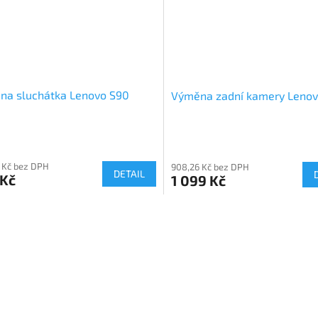
na sluchátka Lenovo S90
Výměna zadní kamery Lenov
 Kč bez DPH
908,26 Kč bez DPH
DETAIL
 Kč
1 099 Kč
O
v
l
á
d
a
c
í