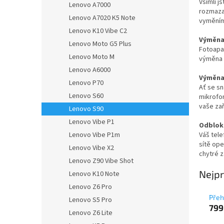
Všimli j
Lenovo A7000
rozmaza
Lenovo A7020 K5 Note
vyměním
Lenovo K10 Vibe C2
Výměna 
Lenovo Moto G5 Plus
Fotoapa
Lenovo Moto M
výměna p
Lenovo A6000
Výměna
Lenovo P70
Ať se sn
Lenovo S60
mikrofon
vaše zař
Lenovo S90
Lenovo Vibe P1
Odblok
Váš tele
Lenovo Vibe P1m
sítě op
Lenovo Vibe X2
chytré z
Lenovo Z90 Vibe Shot
Nejpr
Lenovo K10 Note
Lenovo Z6 Pro
Přeh
Lenovo S5 Pro
799
Lenovo Z6 Lite