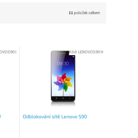
11
položek celkem
OVOS90 I
Kód:
LENOVOS90 H
0
Odblokování sítě Lenovo S90