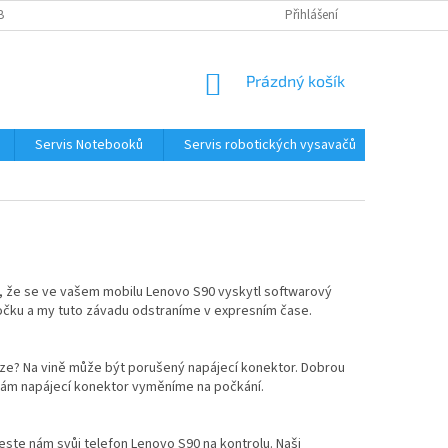
BNÍCH ÚDAJŮ
KONTAKTY
Přihlášení
NÁKUPNÍ
Prázdný košík
KOŠÍK
Servis Notebooků
Servis robotických vysavačů
Kontakt
é, že se ve vašem mobilu Lenovo S90 vyskytl softwarový
očku a my tuto závadu odstraníme v expresním čase.
loze? Na vině může být porušený napájecí konektor. Dobrou
y vám napájecí konektor vyměníme na počkání.
neste nám svůj telefon Lenovo S90 na kontrolu. Naši