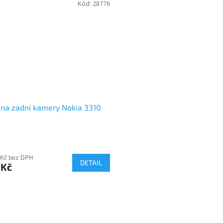
Kód:
28776
na zadní kamery Nokia 3310
 Kč bez DPH
DETAIL
 Kč
O
v
l
á