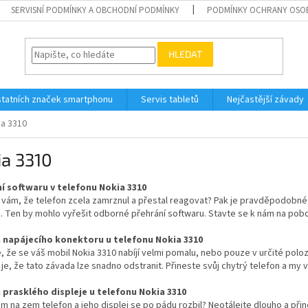
SERVISNÍ PODMÍNKY A OBCHODNÍ PODMÍNKY
PODMÍNKY OCHRANY OSO
HLEDAT
tatních značek smartphonu
Servis tabletů
Nejčastější závady
ia 3310
ia 3310
í softwaru v telefonu Nokia 3310
 vám, že telefon zcela zamrznul a přestal reagovat? Pak je pravděpodobné
. Ten by mohlo vyřešit odborné přehrání softwaru. Stavte se k nám na pob
napájecího konektoru u telefonu Nokia 3310
, že se váš mobil Nokia 3310 nabíjí velmi pomalu, nebo pouze v určité pol
je, že tato závada lze snadno odstranit. Přineste svůj chytrý telefon a m
prasklého displeje u telefonu Nokia 3310
m na zem telefon a jeho displej se po pádu rozbil? Neotálejte dlouho a přin