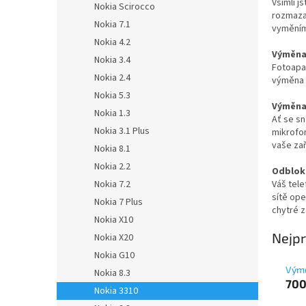
Všimli j
Nokia Scirocco
rozmaza
Nokia 7.1
vyměním
Nokia 4.2
Výměna 
Nokia 3.4
Fotoapa
Nokia 2.4
výměna p
Nokia 5.3
Výměna 
Nokia 1.3
Ať se sn
Nokia 3.1 Plus
mikrofon
vaše zař
Nokia 8.1
Nokia 2.2
Odbloko
Váš tele
Nokia 7.2
sítě op
Nokia 7 Plus
chytré z
Nokia X10
Nejpr
Nokia X20
Nokia G10
Výmě
Nokia 8.3
700
Nokia 3310