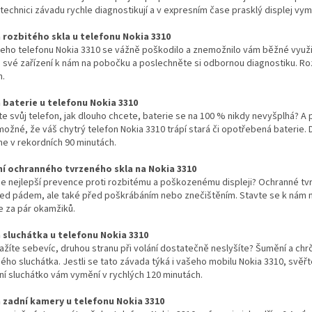
 technici závadu rychle diagnostikují a v expresním čase prasklý displej vy
rozbitého skla u telefonu Nokia 3310
eho telefonu Nokia 3310 se vážně poškodilo a znemožnilo vám běžné využit
své zařízení k nám na pobočku a poslechněte si odbornou diagnostiku. Roz
h.
baterie u telefonu Nokia 3310
íte svůj telefon, jak dlouho chcete, baterie se na 100 % nikdy nevyšplhá? A 
možné, že váš chytrý telefon Nokia 3310 trápí stará či opotřebená baterie.
e v rekordních 90 minutách.
í ochranného tvrzeného skla na Nokia 3310
 je nejlepší prevence proti rozbitému a poškozenému displeji? Ochranné tvr
řed pádem, ale také před poškrábáním nebo znečištěním. Stavte se k nám n
e za pár okamžiků.
sluchátka u telefonu Nokia 3310
ažíte sebevíc, druhou stranu při volání dostatečně neslyšíte? Šumění a c
ho sluchátka. Jestli se tato závada týká i vašeho mobilu Nokia 3310, svěřt
í sluchátko vám vymění v rychlých 120 minutách.
zadní kamery u telefonu Nokia 3310