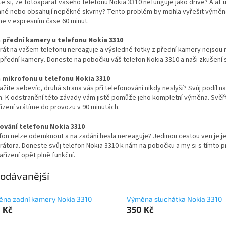
ste si, že fotoaparát vašeho telefonu Nokia 3310 nefunguje jako dříve? A ať 
né nebo obsahují nepěkné skvrny? Tento problém by mohla vyřešit výměna
e v expresním čase 60 minut.
přední kamery u telefonu Nokia 3310
rát na vašem telefonu nereaguje a výsledné fotky z přední kamery nejsou
řední kamery. Doneste na pobočku váš telefon Nokia 3310 a naši zkušení se
mikrofonu u telefonu Nokia 3310
ažíte sebevíc, druhá strana vás při telefonování nikdy neslyší? Svůj po
. K odstranění této závady vám jistě pomůže jeho kompletní výměna. Svěřt
ízení vrátíme do provozu v 90 minutách.
vání telefonu Nokia 3310
fon nelze odemknout a na zadání hesla nereaguje? Jedinou cestou ven je je
erátora. Doneste svůj telefon Nokia 3310 k nám na pobočku a my si s tímt
ařízení opět plně funkční.
odávanější
na zadní kamery Nokia 3310
Výměna sluchátka Nokia 3310
 Kč
350 Kč