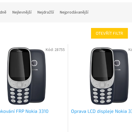
dně
Nejlevnější
Nejdražší
Nejprodávanější
OTEVŘÍT FILTR
Kód:
28755
K
kování FRP Nokia 3310
Oprava LCD displeje Nokia 3