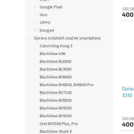
Google Pixel
330,58
400
Vivo
OPPO
Doogee
Oprava ostatních značek smartphonu
Cubot King Kong 3
BlackView A96
BlackView BL8800
BlackView BL9000
BlackView BV6600
BlackView BV6800, BV6800 Pro
Oprav
BlackView BV7100
3310
BlackView BV8800
BlackView BV9200
BlackView BV9300
330,58
400
iGet BV5500 Plus, Pro
BlackView Shark 8