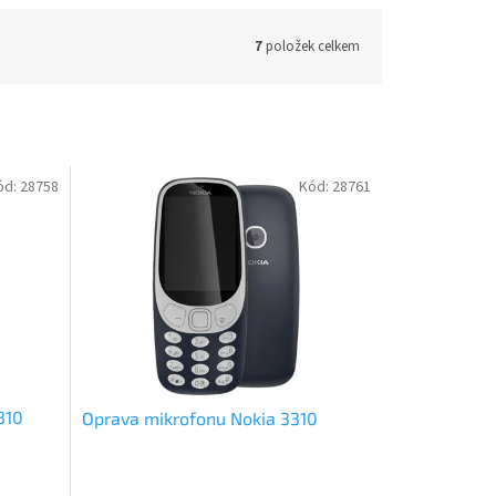
7
položek celkem
ód:
28758
Kód:
28761
310
Oprava mikrofonu Nokia 3310