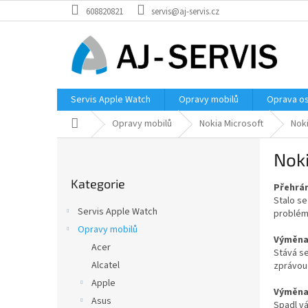
Přejít
608820821
servis@aj-servis.cz
na
obsah
Servis Apple Watch
Opravy mobilů
Oprava os
Domů
Opravy mobilů
Nokia Microsoft
Nok
P
Nok
o
Přeskočit
s
Kategorie
kategorie
Přehrán
t
Stalo se
r
Servis Apple Watch
problém
a
Opravy mobilů
n
Výměna 
Acer
n
Stává se
í
Alcatel
zprávou 
p
Apple
Výměna 
a
Asus
Spadl vá