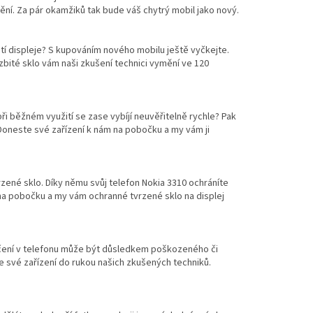
mění. Za pár okamžiků tak bude váš chytrý mobil jako nový.
í displeje? S kupováním nového mobilu ještě vyčkejte.
bité sklo vám naši zkušení technici vymění ve 120
při běžném využití se zase vybíjí neuvěřitelně rychle? Pak
 Doneste své zařízení k nám na pobočku a my vám ji
zené sklo. Díky němu svůj telefon Nokia 3310 ochráníte
a pobočku a my vám ochranné tvrzené sklo na displej
hrčení v telefonu může být důsledkem poškozeného či
e své zařízení do rukou našich zkušených techniků.