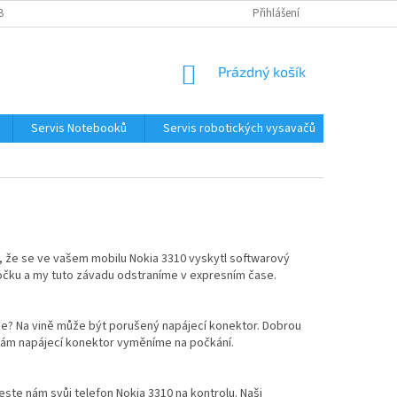
BNÍCH ÚDAJŮ
KONTAKTY
Přihlášení
NÁKUPNÍ
Prázdný košík
KOŠÍK
Servis Notebooků
Servis robotických vysavačů
Kontakt
, že se ve vašem mobilu Nokia 3310 vyskytl softwarový
očku a my tuto závadu odstraníme v expresním čase.
oze? Na vině může být porušený napájecí konektor. Dobrou
y vám napájecí konektor vyměníme na počkání.
este nám svůj telefon Nokia 3310 na kontrolu. Naši