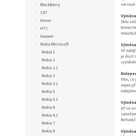
n
servisní
BlackBerry
e
CAT
l
Výměna 
Honor
Sklo vaš
Doneste 
HTC
minutác
Huawei
Nokia Microsoft
Výměna 
Ať nabíj
Nokia 1
je dost 
Nokia 2
vyměním
Nokia 2.1
Nalepen
Nokia 3
Víte, co
Nokia 3.1
nejen p
nalepím
Nokia 5
Nokia 5.1
Výměna 
Nokia 6
Ať se sn
zanešené
Nokia 6.1
Nefunkčn
Nokia 7
Nokia 8
Výměna 