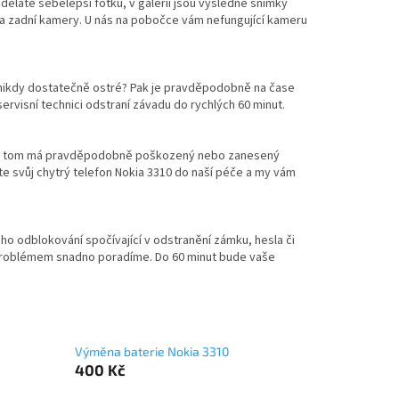
uděláte sebelepší fotku, v galerii jsou výsledné snímky
 zadní kamery. U nás na pobočce vám nefungující kameru
 nikdy dostatečně ostré? Pak je pravděpodobně na čase
rvisní technici odstraní závadu do rychlých 60 minut.
díl na tom má pravděpodobně poškozený nebo zanesený
e svůj chytrý telefon Nokia 3310 do naší péče a my vám
ho odblokování spočívající v odstranění zámku, hesla či
o problémem snadno poradíme. Do 60 minut bude vaše
Výměna baterie Nokia 3310
400 Kč