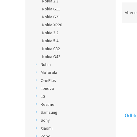
Nokia 2.3
Ř
Nokia G11
a
Abece
Nokia G21
z
Nokia XR20
e
n
Nokia 3.2
í
Nokia 5.4
p
V
Nokia C32
r
ý
Nokia G42
o
p
Nubia
d
i
u
Motorola
s
k
OnePlus
p
t
Lenovo
r
ů
o
LG
d
Realme
u
Samsung
Odblo
k
Sony
t
Xiaomi
ů
Zopo