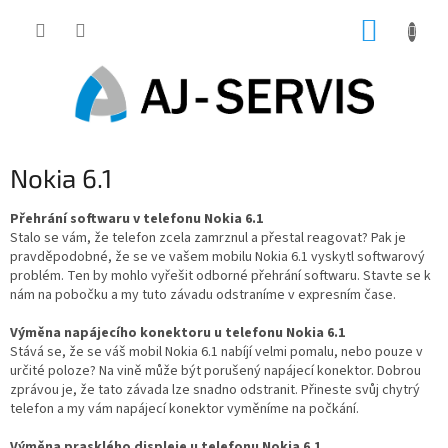
Přejít
NÁKUP
na
obsah
KOŠÍK
Nokia 6.1
Přehrání softwaru v telefonu Nokia 6.1
Stalo se vám, že telefon zcela zamrznul a přestal reagovat? Pak je
pravděpodobné, že se ve vašem mobilu Nokia 6.1 vyskytl softwarový
problém. Ten by mohlo vyřešit odborné přehrání softwaru. Stavte se k
nám na pobočku a my tuto závadu odstraníme v expresním čase.
Výměna napájecího konektoru u telefonu Nokia 6.1
Stává se, že se váš mobil Nokia 6.1 nabíjí velmi pomalu, nebo pouze v
určité poloze? Na vině může být porušený napájecí konektor. Dobrou
zprávou je, že tato závada lze snadno odstranit. Přineste svůj chytrý
telefon a my vám napájecí konektor vyměníme na počkání.
Výměna prasklého displeje u telefonu Nokia 6.1