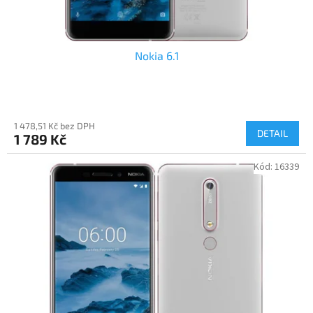
ů
Nokia 6.1
1 478,51 Kč bez DPH
DETAIL
1 789 Kč
Kód:
16339