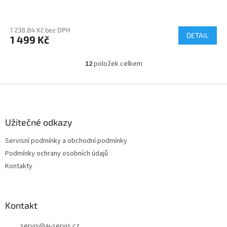
1 238,84 Kč bez DPH
DETAIL
1 499 Kč
12
položek celkem
O
v
l
Z
á
á
d
p
a
a
Užitečné odkazy
c
t
í
Servisní podmínky a obchodní podmínky
í
p
Podmínky ochrany osobních údajů
r
v
Kontakty
k
y
v
ý
Kontakt
p
i
servis
@
aj-servis.cz