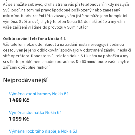
Ať se snažíte sebevíc, druhá strana vás při telefonování nikdy neslyší?
Svůj podíl na tom má pravděpodobně poškozený nebo zanesený
mikrofon. K odstranění této závady vám jistě pomůže jeho kompletní
výměna. Svěřte svůj chytrý telefon Nokia 6.1 do naší péče a my vám
vaše zařízení vrátíme do provozu v 90 minutách.
Odblokování telefonu Nokia 6.1
Váš telefon nelze odemknout a na zadání hesla nereaguje? Jedinou
cestou ven je jeho odblokování spočívající v odstranění zámku, hesla či
sítě operátora. Doneste svůj telefon Nokia 6.1 k nám na pobočku a my
si s tímto problémem snadno poradíme. Do 60 minut bude vaše chytré
zařízení opět plně funkční.
Nejprodávanější
Výměna zadní kamery Nokia 6.1
1 499 Kč
Výměna sluchátka Nokia 6.1
1 099 Kč
Výměna rozbitého displeje Nokia 6.1