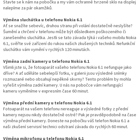
Stavte se k nám na pobočku a my vám ochranné tvrzené sklo na displej
nalepíme za pár okamžiků.
Výměna sluchátka u telefonu Nokia 6.1
Ať se snažíte sebevíc, druhou stranu při volání dostatečně neslyšíte?
Šumění a chrčení v telefonu může být důsledkem poškozeného či
zanešeného sluchátka. Jestli se tato závada týká i vašeho mobilu Nokia
6.1, svěřte své zařízení do rukou našich zkušených techniků. Nefunkční
sluchátko vám vymění v rychlých 120 minutách.
Výměna zadní kamery u telefonu Nokia 6.1
Všimli jste si, že fotoaparát vašeho telefonu Nokia 6.1 nefunguje jako
dříve? A ať uděláte sebelepší fotku, v galerii jsou výsledné snímky
rozmazané nebo obsahují nepěkné skvrny? Tento problém by mohla
vyřešit výměna zadní kamery. U nás na pobočce vám nefungující
kameru vyměníme v expresním čase 60 minut.
Výměna přední kamery u telefonu Nokia 6.1
Fotoaparát na vašem telefonu nereaguje a výsledné fotky z přední
kamery nejsou nikdy dostatečně ostré? Pak je pravděpodobně na čase
výměna přední kamery. Doneste na pobočku váš telefon Nokia 6.1 a
naši zkušení servisní technici odstraní závadu do rychlých 60 minut.
Výměna mikrofonu u telefonu Nokia 6.1