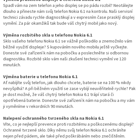
Spadl vám na zem telefon a jeho displej se po pádu rozbil? Neotálejte
dlouho a přineste nám svůj telefon Nokia 6.1 na kontrolu. Naši servisní
technici závadu rychle diagnostikují a v expresním čase prasklý displej
vymění. Za pár okamžiků tak bude váš chytrý mobil jako nový.
Výměna rozbitého skla u telefonu Nokia 6.1
Sklo vašeho telefonu Nokia 6.1 se vážně poškodilo a znemožnilo vám
běžné využití displeje? S kupováním nového mobilu ještě vyčkejte.
Doneste své zařízení k nám na pobočku a poslechněte si odbornou
diagnostiku. Rozbité sklo vám naši zkušení technici vymění ve 120
minutách.
Výměna baterie u telefonu Nokia 6.1
Ať nabíjíte svůj telefon, jak dlouho chcete, baterie se na 100 % nikdy
nevyšplhá? A při běžném využití se zase vybíjí neuvěřitelně rychle? Pak
je dost možné, že váš chytrý telefon Nokia 6.1 trápí stará či
opotřebená baterie. Doneste své zařízení k nám na pobočku a my vám
ji vyměníme v rekordních 90 minutách.
Nalepení ochranného tvrzeného skla na Nokia 6.1
Víte, co je nejlepší prevence proti rozbitému a poškozenému displeji?
Ochranné tvrzené sklo. Díky němu svůj telefon Nokia 6.1 ochráníte
nejen před pádem, ale také před poškrábáním nebo znečištěním.