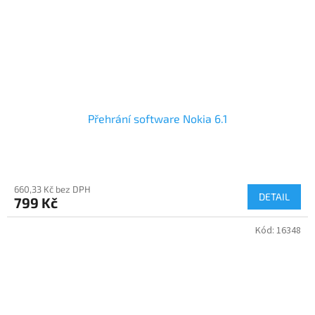
Přehrání software Nokia 6.1
660,33 Kč bez DPH
DETAIL
799 Kč
Kód:
16348