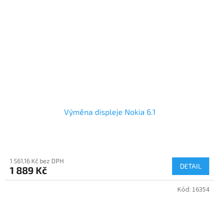
Výměna displeje Nokia 6.1
1 561,16 Kč bez DPH
DETAIL
1 889 Kč
Kód:
16354