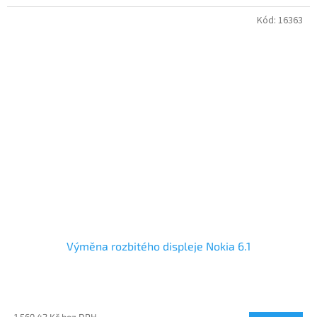
Kód:
16363
Výměna rozbitého displeje Nokia 6.1
1 569,42 Kč bez DPH