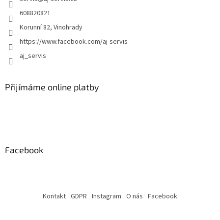
s
608820821
u
Korunní 82, Vinohrady
https://www.facebook.com/aj-servis
aj_servis
Přijímáme online platby
Facebook
Kontakt
GDPR
Instagram
O nás
Facebook