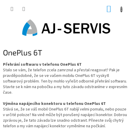
Přejít
NÁKUP
na
obsah
KOŠÍK
OnePlus 6T
Přehrání softwaru v telefonu OnePlus 6T
Stalo se vám, že telefon zcela zamrznul a přestal reagovat? Pak je
pravděpodobné, že se ve vašem mobilu OnePlus 6T vyskytl
softwarový problém. Ten by mohlo vyřešit odborné přehrání softwaru.
Stavte se k nám na pobočku a my tuto závadu odstraníme v expresním
čase.
Výměna napájecího konektoru u telefonu OnePlus 6T
Stává se, že se váš mobil OnePlus 6T nabíjí velmi pomalu, nebo pouze
v určité poloze? Na vině může být porušený napájecí konektor. Dobrou
zprávou je, že tato závada lze snadno odstranit. Přineste svůj chytrý
telefon a my vám napájecí konektor vyměníme na počkání.