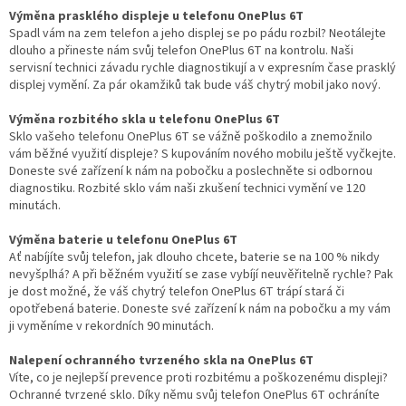
Výměna prasklého displeje u telefonu OnePlus 6T
Spadl vám na zem telefon a jeho displej se po pádu rozbil? Neotálejte
dlouho a přineste nám svůj telefon OnePlus 6T na kontrolu. Naši
servisní technici závadu rychle diagnostikují a v expresním čase prasklý
displej vymění. Za pár okamžiků tak bude váš chytrý mobil jako nový.
Výměna rozbitého skla u telefonu OnePlus 6T
Sklo vašeho telefonu OnePlus 6T se vážně poškodilo a znemožnilo
vám běžné využití displeje? S kupováním nového mobilu ještě vyčkejte.
Doneste své zařízení k nám na pobočku a poslechněte si odbornou
diagnostiku. Rozbité sklo vám naši zkušení technici vymění ve 120
minutách.
Výměna baterie u telefonu OnePlus 6T
Ať nabíjíte svůj telefon, jak dlouho chcete, baterie se na 100 % nikdy
nevyšplhá? A při běžném využití se zase vybíjí neuvěřitelně rychle? Pak
je dost možné, že váš chytrý telefon OnePlus 6T trápí stará či
opotřebená baterie. Doneste své zařízení k nám na pobočku a my vám
ji vyměníme v rekordních 90 minutách.
Nalepení ochranného tvrzeného skla na OnePlus 6T
Víte, co je nejlepší prevence proti rozbitému a poškozenému displeji?
Ochranné tvrzené sklo. Díky němu svůj telefon OnePlus 6T ochráníte