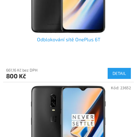
Odblokování sítě OnePlus 6T
661,16 Kč bez DPH
DETAIL
800 Kč
Kód:
23652