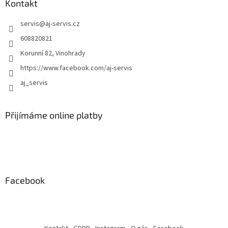
ý
Kontakt
p
i
servis
@
aj-servis.cz
s
608820821
u
Korunní 82, Vinohrady
https://www.facebook.com/aj-servis
aj_servis
Přijímáme online platby
Facebook