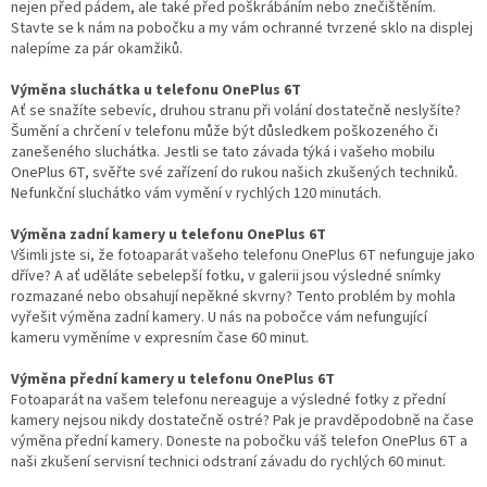
nejen před pádem, ale také před poškrábáním nebo znečištěním.
Stavte se k nám na pobočku a my vám ochranné tvrzené sklo na displej
nalepíme za pár okamžiků.
Výměna sluchátka u telefonu OnePlus 6T
Ať se snažíte sebevíc, druhou stranu při volání dostatečně neslyšíte?
Šumění a chrčení v telefonu může být důsledkem poškozeného či
zanešeného sluchátka. Jestli se tato závada týká i vašeho mobilu
OnePlus 6T, svěřte své zařízení do rukou našich zkušených techniků.
Nefunkční sluchátko vám vymění v rychlých 120 minutách.
Výměna zadní kamery u telefonu OnePlus 6T
Všimli jste si, že fotoaparát vašeho telefonu OnePlus 6T nefunguje jako
dříve? A ať uděláte sebelepší fotku, v galerii jsou výsledné snímky
rozmazané nebo obsahují nepěkné skvrny? Tento problém by mohla
vyřešit výměna zadní kamery. U nás na pobočce vám nefungující
kameru vyměníme v expresním čase 60 minut.
Výměna přední kamery u telefonu OnePlus 6T
Fotoaparát na vašem telefonu nereaguje a výsledné fotky z přední
kamery nejsou nikdy dostatečně ostré? Pak je pravděpodobně na čase
výměna přední kamery. Doneste na pobočku váš telefon OnePlus 6T a
naši zkušení servisní technici odstraní závadu do rychlých 60 minut.