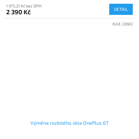
1 975,21 Kč bez DPH
DETAIL
2 390 Kč
Kód:
23682
Výměna rozbitého skla OnePlus 6T