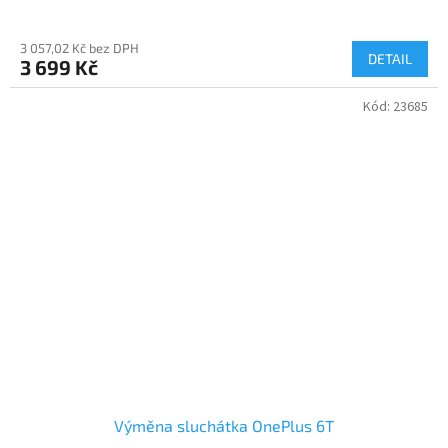
3 057,02 Kč bez DPH
DETAIL
3 699 Kč
Kód:
23685
Výměna sluchátka OnePlus 6T