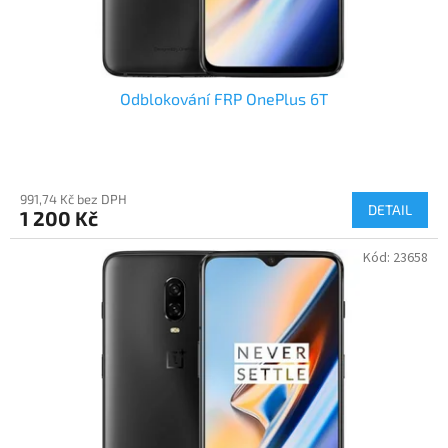
t
ů
Odblokování FRP OnePlus 6T
991,74 Kč bez DPH
DETAIL
1 200 Kč
Kód:
23658