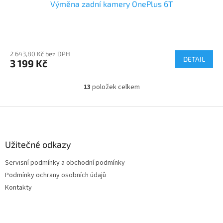
Výměna zadní kamery OnePlus 6T
2 643,80 Kč bez DPH
DETAIL
3 199 Kč
13
položek celkem
O
v
l
Z
á
á
d
p
a
a
Užitečné odkazy
c
t
í
Servisní podmínky a obchodní podmínky
í
p
Podmínky ochrany osobních údajů
r
v
Kontakty
k
y
v