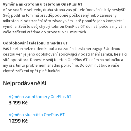
Výměna mikrofonu u telefonu OnePlus 6T
Ať se snažíte sebevíc, druhá strana vás při telefonování nikdy neslyší?
Svůj podíl na tom má pravděpodobně poškozený nebo zanesený
mikrofon. K odstranění této závady vám jistě pomůže jeho kompletní
výměna. Svěřte svůj chytrý telefon OnePlus 6T do naší péče a my vám
vaše zařízení vrátíme do provozu v 90 minutách.
Odblokování telefonu OnePlus 6T
Váš telefon nelze odemknout a na zadání hesla nereaguje? Jedinou
cestou ven je jeho odblokování spočívající v odstranění zámku, hesla či
sítě operátora. Doneste svůj telefon OnePlus 6T k nám na pobočku a
my si s tímto problémem snadno poradíme. Do 60 minut bude vaše
chytré zařízení opět plně funkční.
Nejprodávanější
Výměna zadní kamery OnePlus 6T
3 199 Kč
Výměna sluchátka OnePlus 6T
1 299 Kč