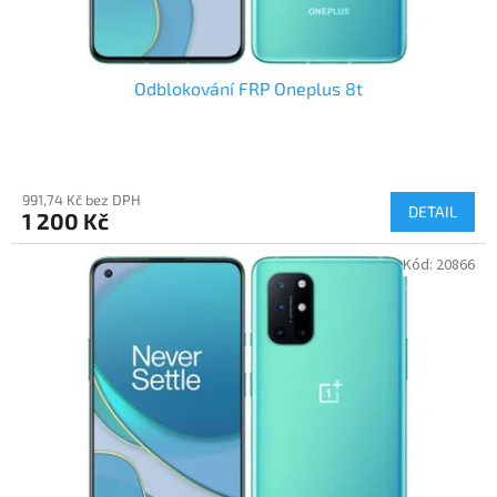
ů
Odblokování FRP Oneplus 8t
991,74 Kč bez DPH
DETAIL
1 200 Kč
Kód:
20866