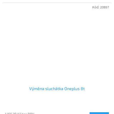
Kód:
20887
Výměna sluchátka Oneplus 8t
1 156,20 Kč bez DPH