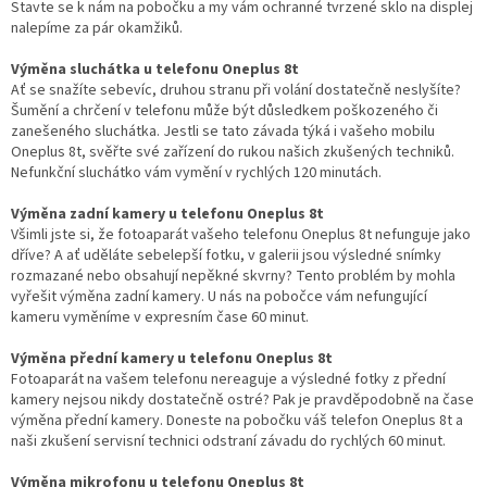
Stavte se k nám na pobočku a my vám ochranné tvrzené sklo na displej
nalepíme za pár okamžiků.
Výměna sluchátka u telefonu Oneplus 8t
Ať se snažíte sebevíc, druhou stranu při volání dostatečně neslyšíte?
Šumění a chrčení v telefonu může být důsledkem poškozeného či
zanešeného sluchátka. Jestli se tato závada týká i vašeho mobilu
Oneplus 8t, svěřte své zařízení do rukou našich zkušených techniků.
Nefunkční sluchátko vám vymění v rychlých 120 minutách.
Výměna zadní kamery u telefonu Oneplus 8t
Všimli jste si, že fotoaparát vašeho telefonu Oneplus 8t nefunguje jako
dříve? A ať uděláte sebelepší fotku, v galerii jsou výsledné snímky
rozmazané nebo obsahují nepěkné skvrny? Tento problém by mohla
vyřešit výměna zadní kamery. U nás na pobočce vám nefungující
kameru vyměníme v expresním čase 60 minut.
Výměna přední kamery u telefonu Oneplus 8t
Fotoaparát na vašem telefonu nereaguje a výsledné fotky z přední
kamery nejsou nikdy dostatečně ostré? Pak je pravděpodobně na čase
výměna přední kamery. Doneste na pobočku váš telefon Oneplus 8t a
naši zkušení servisní technici odstraní závadu do rychlých 60 minut.
Výměna mikrofonu u telefonu Oneplus 8t