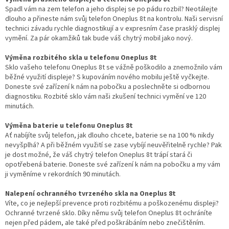
Spadl vám na zem telefon a jeho displej se po pádu rozbil? Neotálejte
dlouho a přineste nám svůj telefon Oneplus 8t na kontrolu. Naši servisní
technici závadu rychle diagnostikují a v expresním čase prasklý displej
vymění. Za pár okamžiků tak bude váš chytrý mobil jako nový.
Výměna rozbitého skla u telefonu Oneplus 8t
Sklo vašeho telefonu Oneplus 8t se vážně poškodilo a znemožnilo vám
běžné využití displeje? S kupováním nového mobilu ještě vyčkejte.
Doneste své zařízení k nám na pobočku a poslechněte si odbornou
diagnostiku. Rozbité sklo vám naši zkušení technici vymění ve 120
minutách.
Výměna baterie u telefonu Oneplus 8t
Ať nabíjíte svůj telefon, jak dlouho chcete, baterie se na 100 % nikdy
nevyšplhá? A při běžném využití se zase vybíjí neuvěřitelně rychle? Pak
je dost možné, že váš chytrý telefon Oneplus 8t trápí stará či
opotřebená baterie. Doneste své zařízení k nám na pobočku a my vám
ji vyměníme v rekordních 90 minutách.
Nalepení ochranného tvrzeného skla na Oneplus 8t
Víte, co je nejlepší prevence proti rozbitému a poškozenému displeji?
Ochranné tvrzené sklo. Díky němu svůj telefon Oneplus 8t ochráníte
nejen před pádem, ale také před poškrábáním nebo znečištěním.