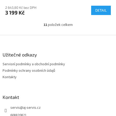
2 643,80 Kč bez DPH
DETAIL
3 199 Kč
11
položek celkem
O
v
l
Z
á
á
d
p
a
a
Užitečné odkazy
c
t
í
Servisní podmínky a obchodní podmínky
í
p
Podmínky ochrany osobních údajů
r
v
Kontakty
k
y
v
ý
Kontakt
p
i
servis
@
aj-servis.cz
s
608820821
u