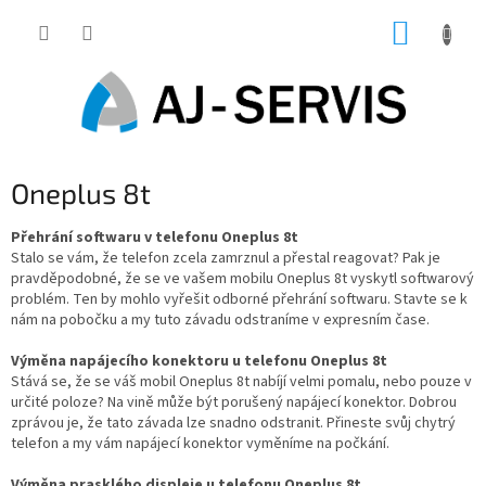
Přejít
NÁKUP
na
obsah
KOŠÍK
Oneplus 8t
Přehrání softwaru v telefonu Oneplus 8t
Stalo se vám, že telefon zcela zamrznul a přestal reagovat? Pak je
pravděpodobné, že se ve vašem mobilu Oneplus 8t vyskytl softwarový
problém. Ten by mohlo vyřešit odborné přehrání softwaru. Stavte se k
nám na pobočku a my tuto závadu odstraníme v expresním čase.
Výměna napájecího konektoru u telefonu Oneplus 8t
Stává se, že se váš mobil Oneplus 8t nabíjí velmi pomalu, nebo pouze v
určité poloze? Na vině může být porušený napájecí konektor. Dobrou
zprávou je, že tato závada lze snadno odstranit. Přineste svůj chytrý
telefon a my vám napájecí konektor vyměníme na počkání.
Výměna prasklého displeje u telefonu Oneplus 8t