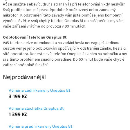
Ať se snažíte sebevíc, druhá strana vás při telefonování nikdy neslyší?
Svůj podíl na tom má pravděpodobně poškozený nebo zanesený
mikrofon. K odstranění této závady vám jistě pomůže jeho kompletní
výměna. Svěřte svůj chytrý telefon Oneplus 8t do naší péče a my vám
vaše zařízení vrátíme do provozu v 90 minutách.
Odblokování telefonu Oneplus 8t
Váš telefon nelze odemknout a na zadání hesla nereaguje? Jedinou
cestou ven je jeho odblokování spočívající v odstranění zámku, hesla či
sítě operátora. Doneste svůj telefon Oneplus 8t k nám na pobočku a my
si s tímto problémem snadno poradíme. Do 60 minut bude vaše chytré
zařízení opět plně funkční.
Nejprodávanější
Výměna zadní kamery Oneplus 8t
3 199 Kč
Výměna sluchátka Oneplus 8t
1 399 Kč
Výměna přední kamery Oneplus 8t