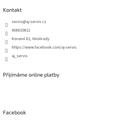
v
ý
Kontakt
p
i
servis
@
aj-servis.cz
s
608820821
u
Korunní 82, Vinohrady
https://www.facebook.com/aj-servis
aj_servis
Přijímáme online platby
Facebook