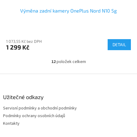
Výměna zadní kamery OnePlus Nord N10 5g
1 073,55 Kč bez DPH
DETAIL
1 299 Kč
12
položek celkem
O
v
l
Z
á
á
d
p
a
a
Užitečné odkazy
c
t
í
Servisní podmínky a obchodní podmínky
í
p
Podmínky ochrany osobních údajů
r
v
Kontakty
k
y