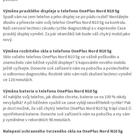
Výměna prasklého displeje u telefonu OnePlus Nord N10 5g
Spadl vám na zem telefon a jeho displej se po pádu rozbil? Neotálejte
dlouho a přineste nám svůj telefon OnePlus Nord N10 5g na kontrolu.
Naši servisní technici závadu rychle diagnostikují a v expresním čase
prasklý displej vymění. Za pár okamžiků tak bude váš chytrý mobil jako
nový.
Výměna rozbitého skla u telefonu OnePlus Nord N10 5g
Sklo vašeho telefonu OnePlus Nord N10 5g se vážně poškodilo a
znemožnilo vám běžné využití displeje? S kupováním nového mobilu
ještě vyčkejte. Doneste své zařízení k nám na pobočku a poslechněte
si odbornou diagnostiku. Rozbité sklo vám naši zkušení technici vymění
ve 120 minutách.
Výměna baterie u telefonu OnePlus Nord N10 5g
Ať nabíjíte svůj telefon, jak dlouho chcete, baterie se na 100 % nikdy
nevyšplhá? A při běžném využití se zase vybíjí neuvěřitelně rychle? Pak
je dost možné, že váš chytrý telefon OnePlus Nord N10 5g trápí stará či
opotřebená baterie. Doneste své zařízení k nám na pobočku a my vám
ji vyměníme v rekordních 90 minutách.
Nalepení ochranného tvrzeného skla na OnePlus Nord N10 5g