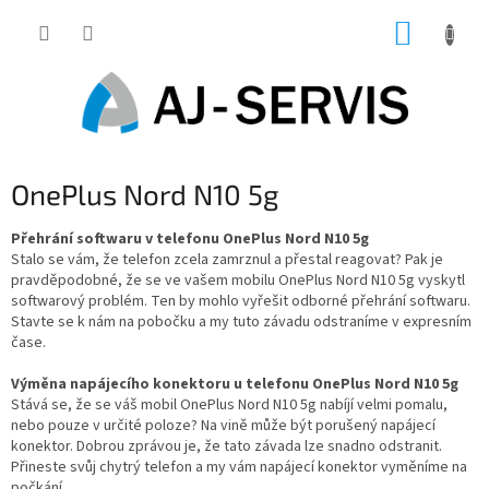
Přejít
NÁKUP
na
obsah
KOŠÍK
OnePlus Nord N10 5g
Přehrání softwaru v telefonu OnePlus Nord N10 5g
Stalo se vám, že telefon zcela zamrznul a přestal reagovat? Pak je
pravděpodobné, že se ve vašem mobilu OnePlus Nord N10 5g vyskytl
softwarový problém. Ten by mohlo vyřešit odborné přehrání softwaru.
Stavte se k nám na pobočku a my tuto závadu odstraníme v expresním
čase.
Výměna napájecího konektoru u telefonu OnePlus Nord N10 5g
Stává se, že se váš mobil OnePlus Nord N10 5g nabíjí velmi pomalu,
nebo pouze v určité poloze? Na vině může být porušený napájecí
konektor. Dobrou zprávou je, že tato závada lze snadno odstranit.
Přineste svůj chytrý telefon a my vám napájecí konektor vyměníme na
počkání.