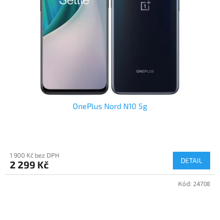
OnePlus Nord N10 5g
1 900 Kč bez DPH
DETAIL
2 299 Kč
Kód:
24708