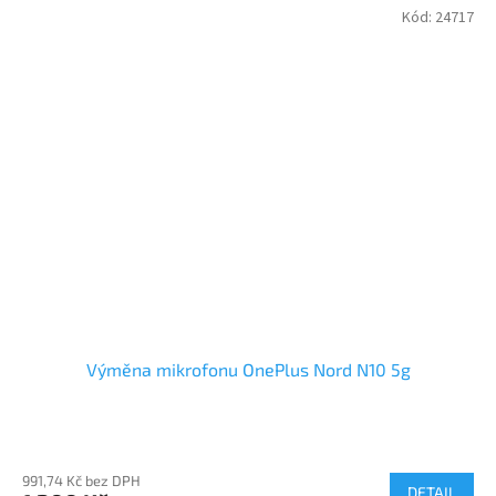
Kód:
24717
Výměna mikrofonu OnePlus Nord N10 5g
991,74 Kč bez DPH
DETAIL