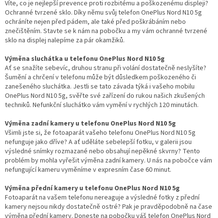
Víte, co je nejlepší prevence proti rozbitému a poškozenému displeji?
Ochranné tvrzené sklo. Díky němu svůj telefon OnePlus Nord N10 5g
ochráníte nejen před pádem, ale také před poškrábáním nebo
znečištěním. Stavte se k nám na pobočku a my vám ochranné tvrzené
sklo na displej nalepíme za pár okamžiků.
Výměna sluchátka u telefonu OnePlus Nord N10 5g
Ať se snažíte sebevíc, druhou stranu při volání dostatečně neslyšíte?
Šumění a chrčení v telefonu může být důsledkem poškozeného či
zanešeného sluchátka. Jestli se tato závada týká i vašeho mobilu
OnePlus Nord N10 5g, svěřte své zařízení do rukou našich zkušených
techniků. Nefunkční sluchátko vám vymění v rychlých 120 minutách.
Výměna zadní kamery u telefonu OnePlus Nord N10 5g
Všimli jste si, že fotoaparát vašeho telefonu OnePlus Nord N10 5g
nefunguje jako dříve? A ať uděláte sebelepší fotku, v galerii jsou
výsledné snímky rozmazané nebo obsahují nepěkné skvrny? Tento
problém by mohla vyřešit výměna zadní kamery. U nás na pobočce vám
nefungující kameru vyměníme v expresním čase 60 minut.
Výměna přední kamery u telefonu OnePlus Nord N10 5g
Fotoaparát na vašem telefonu nereaguje a výsledné fotky z přední
kamery nejsou nikdy dostatečně ostré? Pak je pravděpodobně na čase
výměna přední kamery. Doneste na pobočku váš telefon OnePlus Nord