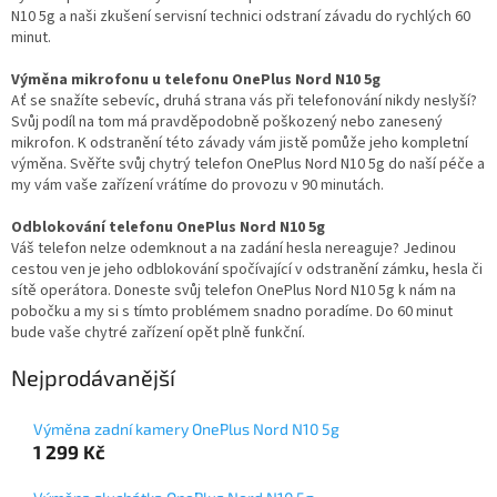
N10 5g a naši zkušení servisní technici odstraní závadu do rychlých 60
minut.
Výměna mikrofonu u telefonu OnePlus Nord N10 5g
Ať se snažíte sebevíc, druhá strana vás při telefonování nikdy neslyší?
Svůj podíl na tom má pravděpodobně poškozený nebo zanesený
mikrofon. K odstranění této závady vám jistě pomůže jeho kompletní
výměna. Svěřte svůj chytrý telefon OnePlus Nord N10 5g do naší péče a
my vám vaše zařízení vrátíme do provozu v 90 minutách.
Odblokování telefonu OnePlus Nord N10 5g
Váš telefon nelze odemknout a na zadání hesla nereaguje? Jedinou
cestou ven je jeho odblokování spočívající v odstranění zámku, hesla či
sítě operátora. Doneste svůj telefon OnePlus Nord N10 5g k nám na
pobočku a my si s tímto problémem snadno poradíme. Do 60 minut
bude vaše chytré zařízení opět plně funkční.
Nejprodávanější
Výměna zadní kamery OnePlus Nord N10 5g
1 299 Kč