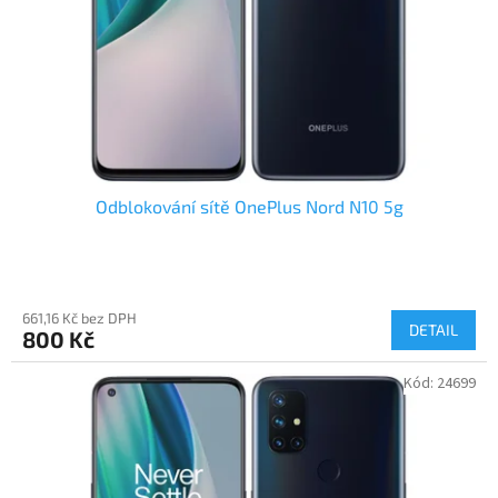
Odblokování sítě OnePlus Nord N10 5g
661,16 Kč bez DPH
DETAIL
800 Kč
Kód:
24699