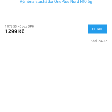
Výměna sluchátka OnePlus Nord N10 5g
1 073,55 Kč bez DPH
DETAIL
1 299 Kč
Kód:
24732