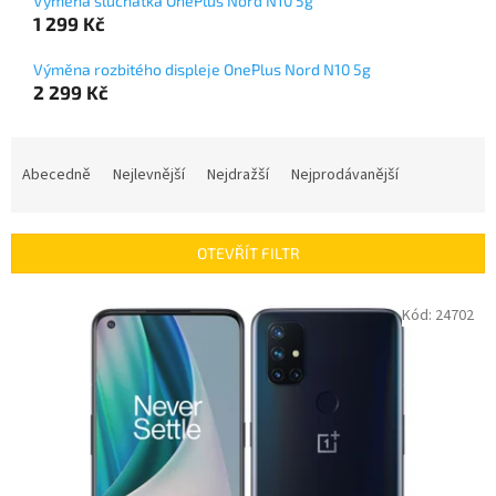
Výměna sluchátka OnePlus Nord N10 5g
1 299 Kč
Výměna rozbitého displeje OnePlus Nord N10 5g
2 299 Kč
Ř
a
Abecedně
Nejlevnější
Nejdražší
Nejprodávanější
z
e
n
OTEVŘÍT FILTR
í
p
V
Kód:
24702
r
ý
o
p
d
i
u
s
k
p
t
r
ů
o