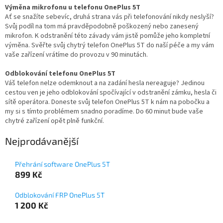
Výměna mikrofonu u telefonu OnePlus 5T
Ať se snažíte sebevíc, druhá strana vás při telefonování nikdy neslyší?
Svůj podíl na tom má pravděpodobně poškozený nebo zanesený
mikrofon. K odstranění této závady vám jistě pomůže jeho kompletní
výměna. Svěřte svůj chytrý telefon OnePlus 5T do naší péče a my vám
vaše zařízení vrátíme do provozu v 90 minutách.
Odblokování telefonu OnePlus 5T
Váš telefon nelze odemknout a na zadání hesla nereaguje? Jedinou
cestou ven je jeho odblokování spočívající v odstranění zámku, hesla či
sítě operátora. Doneste svůj telefon OnePlus 5T k nám na pobočku a
my si s tímto problémem snadno poradíme. Do 60 minut bude vaše
chytré zařízení opět plně funkční.
Nejprodávanější
Přehrání software OnePlus 5T
899 Kč
Odblokování FRP OnePlus 5T
1 200 Kč