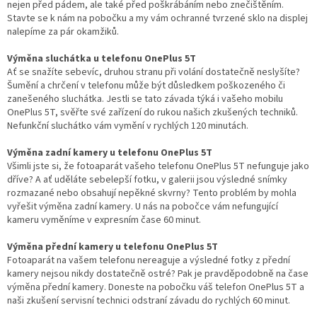
nejen před pádem, ale také před poškrábáním nebo znečištěním.
Stavte se k nám na pobočku a my vám ochranné tvrzené sklo na displej
nalepíme za pár okamžiků.
Výměna sluchátka u telefonu OnePlus 5T
Ať se snažíte sebevíc, druhou stranu při volání dostatečně neslyšíte?
Šumění a chrčení v telefonu může být důsledkem poškozeného či
zanešeného sluchátka. Jestli se tato závada týká i vašeho mobilu
OnePlus 5T, svěřte své zařízení do rukou našich zkušených techniků.
Nefunkční sluchátko vám vymění v rychlých 120 minutách.
Výměna zadní kamery u telefonu OnePlus 5T
Všimli jste si, že fotoaparát vašeho telefonu OnePlus 5T nefunguje jako
dříve? A ať uděláte sebelepší fotku, v galerii jsou výsledné snímky
rozmazané nebo obsahují nepěkné skvrny? Tento problém by mohla
vyřešit výměna zadní kamery. U nás na pobočce vám nefungující
kameru vyměníme v expresním čase 60 minut.
Výměna přední kamery u telefonu OnePlus 5T
Fotoaparát na vašem telefonu nereaguje a výsledné fotky z přední
kamery nejsou nikdy dostatečně ostré? Pak je pravděpodobně na čase
výměna přední kamery. Doneste na pobočku váš telefon OnePlus 5T a
naši zkušení servisní technici odstraní závadu do rychlých 60 minut.