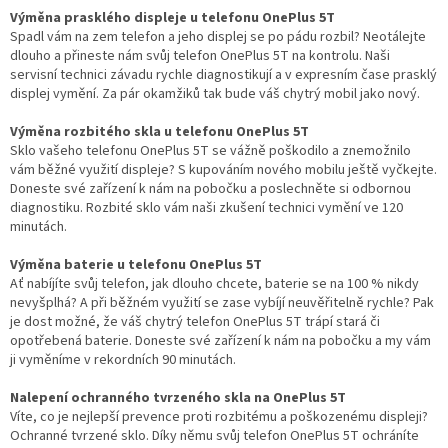
Výměna prasklého displeje u telefonu OnePlus 5T
Spadl vám na zem telefon a jeho displej se po pádu rozbil? Neotálejte
dlouho a přineste nám svůj telefon OnePlus 5T na kontrolu. Naši
servisní technici závadu rychle diagnostikují a v expresním čase prasklý
displej vymění. Za pár okamžiků tak bude váš chytrý mobil jako nový.
Výměna rozbitého skla u telefonu OnePlus 5T
Sklo vašeho telefonu OnePlus 5T se vážně poškodilo a znemožnilo
vám běžné využití displeje? S kupováním nového mobilu ještě vyčkejte.
Doneste své zařízení k nám na pobočku a poslechněte si odbornou
diagnostiku. Rozbité sklo vám naši zkušení technici vymění ve 120
minutách.
Výměna baterie u telefonu OnePlus 5T
Ať nabíjíte svůj telefon, jak dlouho chcete, baterie se na 100 % nikdy
nevyšplhá? A při běžném využití se zase vybíjí neuvěřitelně rychle? Pak
je dost možné, že váš chytrý telefon OnePlus 5T trápí stará či
opotřebená baterie. Doneste své zařízení k nám na pobočku a my vám
ji vyměníme v rekordních 90 minutách.
Nalepení ochranného tvrzeného skla na OnePlus 5T
Víte, co je nejlepší prevence proti rozbitému a poškozenému displeji?
Ochranné tvrzené sklo. Díky němu svůj telefon OnePlus 5T ochráníte