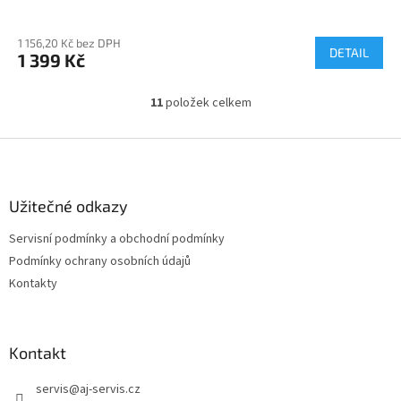
1 156,20 Kč bez DPH
DETAIL
1 399 Kč
11
položek celkem
O
v
l
Z
á
á
d
p
a
a
Užitečné odkazy
c
t
í
Servisní podmínky a obchodní podmínky
í
p
Podmínky ochrany osobních údajů
r
v
Kontakty
k
y
v
ý
Kontakt
p
i
servis
@
aj-servis.cz
s