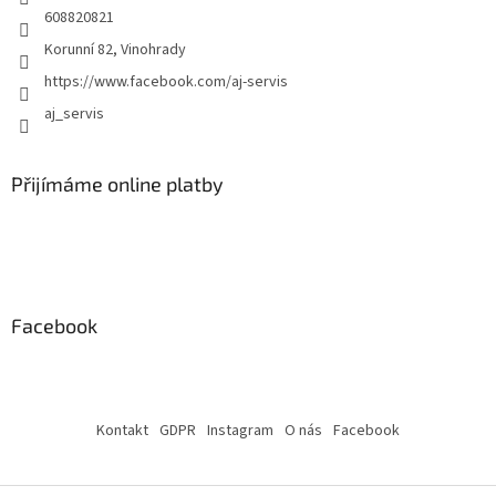
608820821
u
Korunní 82, Vinohrady
https://www.facebook.com/aj-servis
aj_servis
Přijímáme online platby
Facebook
Kontakt
GDPR
Instagram
O nás
Facebook