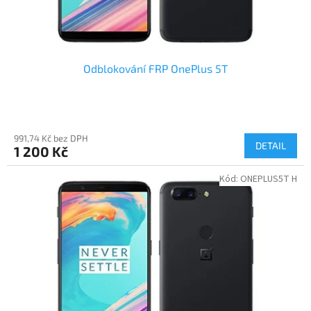
t
ů
Odblokování FRP OnePlus 5T
991,74 Kč bez DPH
DETAIL
1 200 Kč
Kód:
ONEPLUS5T H