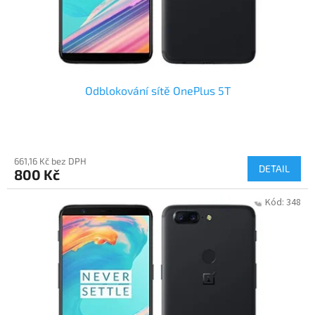
Odblokování sítě OnePlus 5T
661,16 Kč bez DPH
DETAIL
800 Kč
Kód:
348