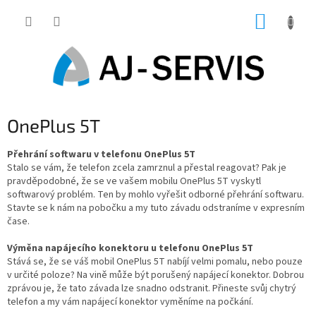
Přejít
NÁKUP
na
obsah
KOŠÍK
OnePlus 5T
Přehrání softwaru v telefonu OnePlus 5T
Stalo se vám, že telefon zcela zamrznul a přestal reagovat? Pak je
pravděpodobné, že se ve vašem mobilu OnePlus 5T vyskytl
softwarový problém. Ten by mohlo vyřešit odborné přehrání softwaru.
Stavte se k nám na pobočku a my tuto závadu odstraníme v expresním
čase.
Výměna napájecího konektoru u telefonu OnePlus 5T
Stává se, že se váš mobil OnePlus 5T nabíjí velmi pomalu, nebo pouze
v určité poloze? Na vině může být porušený napájecí konektor. Dobrou
zprávou je, že tato závada lze snadno odstranit. Přineste svůj chytrý
telefon a my vám napájecí konektor vyměníme na počkání.