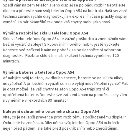
Spadl vám na zem telefon a jeho displej se po pádu rozbil? Neotálejte
dlouho a přineste nám svůj telefon Oppo A54 na kontrolu. Naši servisní
technici závadu rychle diagnostikují a v expresním čase prasklý displej
vymění. Za pár okamžiků tak bude váš chytrý mobil jako nový.
Výměna rozbitého skla u telefonu Oppo A54
Sklo vašeho telefonu Oppo A54 se vážně poškodilo a znemožnilo vám
běžné využití displeje? S kupováním nového mobilu ještě vyčkejte.
Doneste své zařízení k nám na pobočku a poslechněte si odbornou
diagnostiku. Rozbité sklo vám naši zkušení technici vymění ve 120
minutách.
Výměna baterie u telefonu Oppo A54
Ať nabíjíte svůj telefon, jak dlouho chcete, baterie se na 100 % nikdy
nevyšplhá? A při běžném využití se zase vybíjí neuvěřitelně rychle? Pak
je dost možné, že váš chytrý telefon Oppo A54 trápí stará či
opotřebená baterie. Doneste své zařízení k nám na pobočku a my vám
ji vyměníme v rekordních 90 minutách.
Nalepení ochranného tvrzeného skla na Oppo A54
Víte, co je nejlepší prevence proti rozbitému a poškozenému displeji?
Ochranné tvrzené sklo. Díky němu svůj telefon Oppo A54 ochráníte
nejen před pádem, ale také před poškrábáním nebo znečištěním.