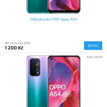
ů
Odblokování FRP Oppo A54
991,74 Kč bez DPH
DETAIL
1 200 Kč
Kód:
28539