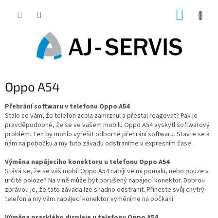
Přejít
NÁKUP
na
obsah
KOŠÍK
Oppo A54
Přehrání softwaru v telefonu Oppo A54
Stalo se vám, že telefon zcela zamrznul a přestal reagovat? Pak je
pravděpodobné, že se ve vašem mobilu Oppo A54 vyskytl softwarový
problém. Ten by mohlo vyřešit odborné přehrání softwaru. Stavte se k
nám na pobočku a my tuto závadu odstraníme v expresním čase.
Výměna napájecího konektoru u telefonu Oppo A54
Stává se, že se váš mobil Oppo A54 nabíjí velmi pomalu, nebo pouze v
určité poloze? Na vině může být porušený napájecí konektor. Dobrou
zprávou je, že tato závada lze snadno odstranit. Přineste svůj chytrý
telefon a my vám napájecí konektor vyměníme na počkání.
Výměna prasklého displeje u telefonu Oppo A54