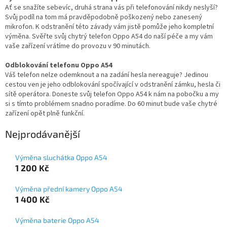
Ať se snažíte sebevíc, druhá strana vás při telefonování nikdy neslyší?
Svůj podíl na tom má pravděpodobně poškozený nebo zanesený
mikrofon. K odstranění této závady vám jistě pomůže jeho kompletní
výměna. Svěřte svůj chytrý telefon Oppo A54 do naší péče a my vám
vaše zařízení vrátíme do provozu v 90 minutách.
Odblokování telefonu Oppo A54
Váš telefon nelze odemknout a na zadání hesla nereaguje? Jedinou
cestou ven je jeho odblokování spočívající v odstranění zámku, hesla či
sítě operátora. Doneste svůj telefon Oppo A54 k nám na pobočku a my
si s tímto problémem snadno poradíme. Do 60 minut bude vaše chytré
zařízení opět plně funkční.
Nejprodávanější
Výměna sluchátka Oppo A54
1 200 Kč
Výměna přední kamery Oppo A54
1 400 Kč
Výměna baterie Oppo A54