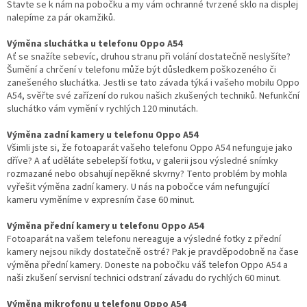
Stavte se k nám na pobočku a my vám ochranné tvrzené sklo na displej
nalepíme za pár okamžiků.
Výměna sluchátka u telefonu Oppo A54
Ať se snažíte sebevíc, druhou stranu při volání dostatečně neslyšíte?
Šumění a chrčení v telefonu může být důsledkem poškozeného či
zanešeného sluchátka. Jestli se tato závada týká i vašeho mobilu Oppo
A54, svěřte své zařízení do rukou našich zkušených techniků. Nefunkční
sluchátko vám vymění v rychlých 120 minutách.
Výměna zadní kamery u telefonu Oppo A54
Všimli jste si, že fotoaparát vašeho telefonu Oppo A54 nefunguje jako
dříve? A ať uděláte sebelepší fotku, v galerii jsou výsledné snímky
rozmazané nebo obsahují nepěkné skvrny? Tento problém by mohla
vyřešit výměna zadní kamery. U nás na pobočce vám nefungující
kameru vyměníme v expresním čase 60 minut.
Výměna přední kamery u telefonu Oppo A54
Fotoaparát na vašem telefonu nereaguje a výsledné fotky z přední
kamery nejsou nikdy dostatečně ostré? Pak je pravděpodobně na čase
výměna přední kamery. Doneste na pobočku váš telefon Oppo A54 a
naši zkušení servisní technici odstraní závadu do rychlých 60 minut.
Výměna mikrofonu u telefonu Oppo A54