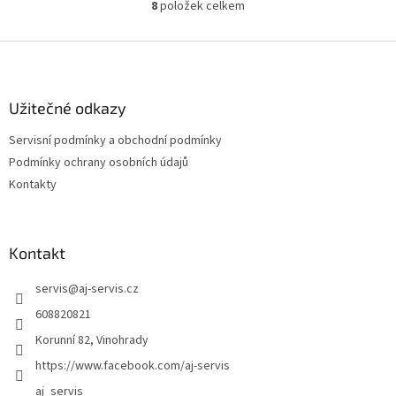
8
položek celkem
O
v
l
Z
á
á
d
p
a
a
Užitečné odkazy
c
t
í
Servisní podmínky a obchodní podmínky
í
p
Podmínky ochrany osobních údajů
r
v
Kontakty
k
y
v
ý
Kontakt
p
i
servis
@
aj-servis.cz
s
608820821
u
Korunní 82, Vinohrady
https://www.facebook.com/aj-servis
aj_servis