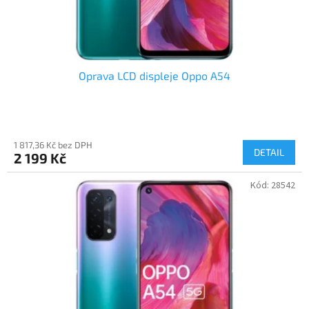
Oprava LCD displeje Oppo A54
1 817,36 Kč bez DPH
DETAIL
2 199 Kč
Kód:
28542