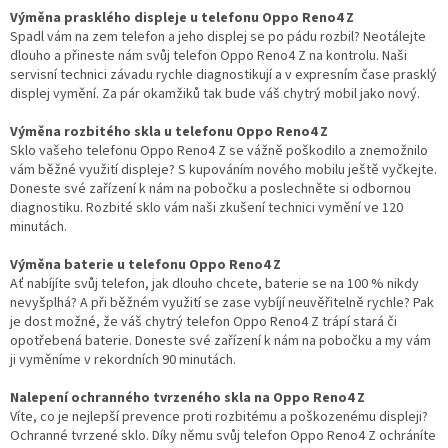
Výměna prasklého displeje u telefonu Oppo Reno4 Z
Spadl vám na zem telefon a jeho displej se po pádu rozbil? Neotálejte
dlouho a přineste nám svůj telefon Oppo Reno4 Z na kontrolu. Naši
servisní technici závadu rychle diagnostikují a v expresním čase prasklý
displej vymění. Za pár okamžiků tak bude váš chytrý mobil jako nový.
Výměna rozbitého skla u telefonu Oppo Reno4 Z
Sklo vašeho telefonu Oppo Reno4 Z se vážně poškodilo a znemožnilo
vám běžné využití displeje? S kupováním nového mobilu ještě vyčkejte.
Doneste své zařízení k nám na pobočku a poslechněte si odbornou
diagnostiku. Rozbité sklo vám naši zkušení technici vymění ve 120
minutách.
Výměna baterie u telefonu Oppo Reno4 Z
Ať nabíjíte svůj telefon, jak dlouho chcete, baterie se na 100 % nikdy
nevyšplhá? A při běžném využití se zase vybíjí neuvěřitelně rychle? Pak
je dost možné, že váš chytrý telefon Oppo Reno4 Z trápí stará či
opotřebená baterie. Doneste své zařízení k nám na pobočku a my vám
ji vyměníme v rekordních 90 minutách.
Nalepení ochranného tvrzeného skla na Oppo Reno4 Z
Víte, co je nejlepší prevence proti rozbitému a poškozenému displeji?
Ochranné tvrzené sklo. Díky němu svůj telefon Oppo Reno4 Z ochráníte