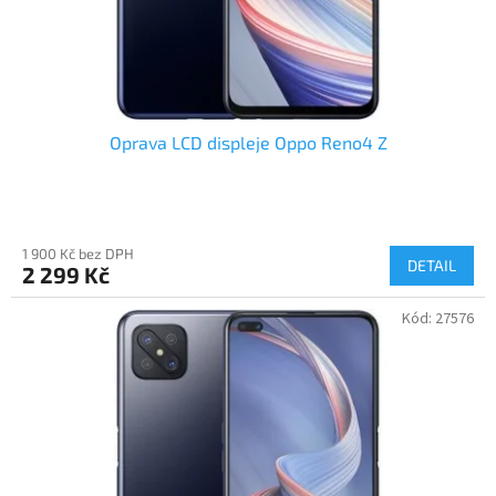
Oprava LCD displeje Oppo Reno4 Z
1 900 Kč bez DPH
DETAIL
2 299 Kč
Kód:
27576