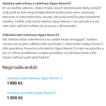
Výměna mikrofonu u telefonu Oppo Reno4 Z
Ať se snažíte sebevíc, druhá strana vás při telefonování nikdy neslyší?
Svůj podíl na tom má pravděpodobně poškozený nebo zanesený
mikrofon. K odstranění této závady vám jistě pomůže jeho kompletní
výměna. Svěřte svůj chytrý telefon Oppo Reno4 Z do naší péče a my
vám vaše zařízení vrátíme do provozu v 90 minutách.
Odblokování telefonu Oppo Reno4 Z
Váš telefon nelze odemknout a na zadání hesla nereaguje? Jedinou
cestou ven je jeho odblokování spočívající v odstranění zámku, hesla či
sítě operátora. Doneste svůj telefon Oppo Reno4 Z k nám na pobočku a
my si s tímto problémem snadno poradíme. Do 60 minut bude vaše
chytré zařízení opět plně funkční.
Nejprodávanější
Výměna zadní kamery Oppo Reno4 Z
1 990 Kč
Výměna sluchátka Oppo Reno4 Z
1 300 Kč