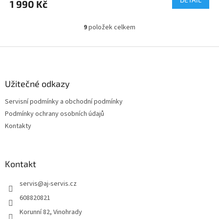
1 990 Kč
9
položek celkem
O
v
l
Z
á
á
d
p
a
a
Užitečné odkazy
c
t
í
Servisní podmínky a obchodní podmínky
í
p
Podmínky ochrany osobních údajů
r
v
Kontakty
k
y
v
ý
Kontakt
p
i
servis
@
aj-servis.cz
s
608820821
u
Korunní 82, Vinohrady