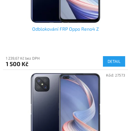
t
ů
Odblokování FRP Oppo Reno4 Z
1 239,67 Kč bez DPH
DETAIL
1 500 Kč
Kód:
27573