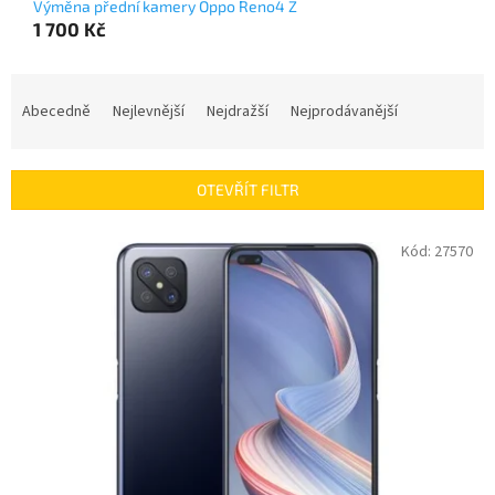
Výměna přední kamery Oppo Reno4 Z
1 700 Kč
Ř
a
Abecedně
Nejlevnější
Nejdražší
Nejprodávanější
z
e
n
OTEVŘÍT FILTR
í
p
V
Kód:
27570
r
ý
o
p
d
i
u
s
k
p
t
r
ů
o
d
u
k