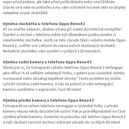
nejen před pádem, ale také před poškrábáním nebo znečištěním.
Stavte se k nám na pobočku a my vám ochranné tvrzené sklo na displej
nalepíme za pár okamžiků.
Výměna sluchátka u telefonu Oppo Reno4 Z
Ať se snažíte sebevíc, druhou stranu při volání dostatečně neslyšíte?
Šumění a chrčení v telefonu může být důsledkem poškozeného či
zanešeného sluchátka. Jestli se tato závada týká i vašeho mobilu Oppo
Reno4 Z, svěřte své zařízení do rukou našich zkušených techniků.
Nefunkční sluchátko vám vymění v rychlých 120 minutách.
Výměna zadní kamery u telefonu Oppo Reno4 Z
Všimli jste si, že fotoaparát vašeho telefonu Oppo Reno4 Z nefunguje
jako dříve? A ať uděláte sebelepší fotku, v galerii jsou výsledné snímky
rozmazané nebo obsahují nepěkné skvrny? Tento problém by mohla
vyřešit výměna zadní kamery. U nás na pobočce vám nefungující
kameru vyměníme v expresním čase 60 minut.
Výměna přední kamery u telefonu Oppo Reno4 Z
Fotoaparát na vašem telefonu nereaguje a výsledné fotky z přední
kamery nejsou nikdy dostatečně ostré? Pak je pravděpodobně na čase
výměna přední kamery. Doneste na pobočku váš telefon Oppo Reno4 Z
a naši zkušení servisní technici odstraní závadu do rychlých 60 minut.