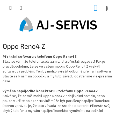
Přejít
NÁKUP
na
obsah
KOŠÍK
Oppo Reno4 Z
Přehrání softwaru v telefonu Oppo Reno4 Z
Stalo se vám, že telefon zcela zamrznul a přestal reagovat? Pak je
pravděpodobné, že se ve vašem mobilu Oppo Reno4 Z vyskytl
softwarový problém. Ten by mohlo vyřešit odborné přehrání softwaru.
Stavte se k nám na pobočku a my tuto závadu odstraníme v expresním
čase.
Výměna napájecího konektoru u telefonu Oppo Reno4 Z
Stává se, že se váš mobil Oppo Reno4 Z nabíjí velmi pomalu, nebo
pouze v určité poloze? Na vině může být porušený napájecí konektor.
Dobrou zprávou je, že tato závada lze snadno odstranit. Přineste svůj
chytrý telefon a my vám napájecí konektor vyměníme na počkání.