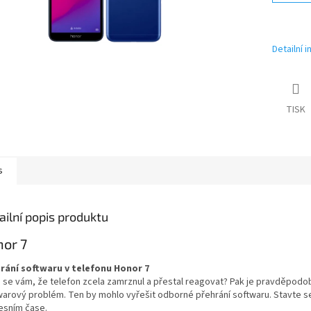
Detailní 
TISK
s
ailní popis produktu
or 7
rání softwaru v telefonu Honor 7
o se vám, že telefon zcela zamrznul a přestal reagovat? Pak je pravděpodo
warový problém. Ten by mohlo vyřešit odborné přehrání softwaru. Stavte 
esním čase.