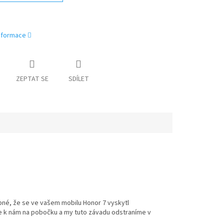
informace
ZEPTAT SE
SDÍLET
bné, že se ve vašem mobilu Honor 7 vyskytl
se k nám na pobočku a my tuto závadu odstraníme v