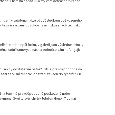
avte se k nám na pobočku a my vám ochranné tvrzené
 a chrčení v telefonu může být důsledkem poškozeného
ěřte své zařízení do rukou našich zkušených techniků.
 uděláte sebelepší fotku, v galerii jsou výsledné snímky
ěna zadní kamery. U nás na pobočce vám nefungující
sou nikdy dostatečně ostré? Pak je pravděpodobně na
ení servisní technici odstraní závadu do rychlých 60
podíl na tom má pravděpodobně poškozený nebo
ýměna. Svěřte svůj chytrý telefon Honor 7 do naší