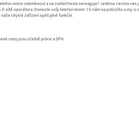
telefon nelze odemknout a na zadání hesla nereaguje? Jedinou cestou ven j
a či sítě operátora. Doneste svůj telefon Honor 7 k nám na pobočku a my s
 vaše chytré zařízení opět plně funkční.
ené ceny jsou včetně práce a DPH.