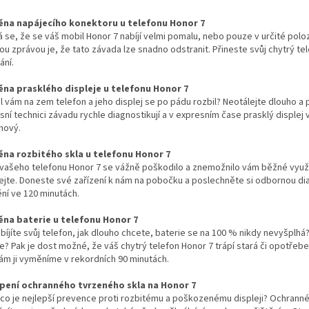
na napájecího konektoru u telefonu Honor 7
á se, že se váš mobil Honor 7 nabíjí velmi pomalu, nebo pouze v určité pol
ou zprávou je, že tato závada lze snadno odstranit. Přineste svůj chytrý 
ání.
na prasklého displeje u telefonu Honor 7
 vám na zem telefon a jeho displej se po pádu rozbil? Neotálejte dlouho a p
sní technici závadu rychle diagnostikují a v expresním čase prasklý disple
 nový.
na rozbitého skla u telefonu Honor 7
 vašeho telefonu Honor 7 se vážně poškodilo a znemožnilo vám běžné využi
ejte. Doneste své zařízení k nám na pobočku a poslechněte si odbornou dia
ní ve 120 minutách.
na baterie u telefonu Honor 7
bíjíte svůj telefon, jak dlouho chcete, baterie se na 100 % nikdy nevyšplhá?
le? Pak je dost možné, že váš chytrý telefon Honor 7 trápí stará či opotřeb
ám ji vyměníme v rekordních 90 minutách.
pení ochranného tvrzeného skla na Honor 7
, co je nejlepší prevence proti rozbitému a poškozenému displeji? Ochranné