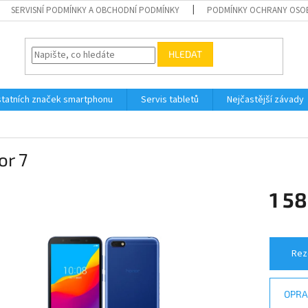
SERVISNÍ PODMÍNKY A OBCHODNÍ PODMÍNKY
PODMÍNKY OCHRANY OSO
HLEDAT
tatních značek smartphonu
Servis tabletů
Nejčastější závady
or 7
1 58
Měrná
cena:
Rez
OPRA