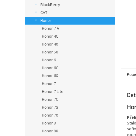
n
BlackBerry
e
CAT
l
Honor
Honor 7 A
Honor 4C
Honor 4X
Honor 5X
Honor 6
Honor 6C
Popi
Honor 6X
Honor 7
Honor 7 Lite
Det
Honor 7C
Hon
Honor 7S
Honor 7X
Přeh
Honor 8
Stal
soft
Honor 8X
expr