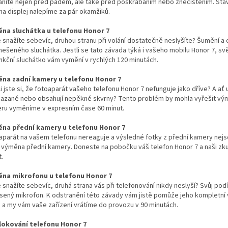
áníte nejen před pádem, ale také před poškrábáním nebo znečištěním. St
na displej nalepíme za pár okamžiků.
na sluchátka u telefonu Honor 7
e snažíte sebevíc, druhou stranu při volání dostatečně neslyšíte? Šumění
anešeného sluchátka. Jestli se tato závada týká i vašeho mobilu Honor 7, sv
nkční sluchátko vám vymění v rychlých 120 minutách.
na zadní kamery u telefonu Honor 7
i jste si, že fotoaparát vašeho telefonu Honor 7 nefunguje jako dříve? A ať
azané nebo obsahují nepěkné skvrny? Tento problém by mohla vyřešit vým
ru vyměníme v expresním čase 60 minut.
na přední kamery u telefonu Honor 7
aparát na vašem telefonu nereaguje a výsledné fotky z přední kamery nej
 výměna přední kamery. Doneste na pobočku váš telefon Honor 7 a naši zkuš
.
na mikrofonu u telefonu Honor 7
e snažíte sebevíc, druhá strana vás při telefonování nikdy neslyší? Svůj 
sený mikrofon. K odstranění této závady vám jistě pomůže jeho kompletní v
 a my vám vaše zařízení vrátíme do provozu v 90 minutách.
okování telefonu Honor 7