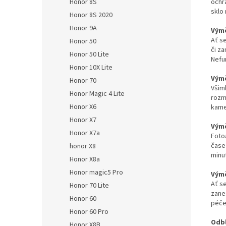
Honor 8S
ochr
sklo 
Honor 8S 2020
Honor 9A
Výmě
Ať s
Honor 50
či z
Honor 50 Lite
Nefu
Honor 10X Lite
Výmě
Honor 70
Všiml
Honor Magic 4 Lite
rozm
Honor X6
kame
Honor X7
Výmě
Honor X7a
Foto
čase
honor X8
minut
Honor X8a
Honor magic5 Pro
Výmě
Ať s
Honor 70 Lite
zane
Honor 60
péče
Honor 60 Pro
Odbl
Honor X8B