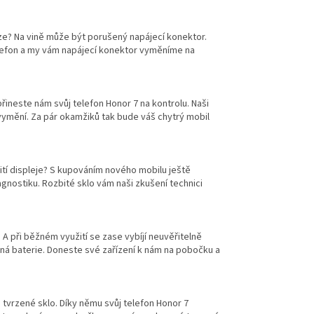
oze? Na vině může být porušený napájecí konektor.
telefon a my vám napájecí konektor vyměníme na
řineste nám svůj telefon Honor 7 na kontrolu. Naši
j vymění. Za pár okamžiků tak bude váš chytrý mobil
tí displeje? S kupováním nového mobilu ještě
gnostiku. Rozbité sklo vám naši zkušení technici
 A při běžném využití se zase vybíjí neuvěřitelně
ená baterie. Doneste své zařízení k nám na pobočku a
 tvrzené sklo. Díky němu svůj telefon Honor 7