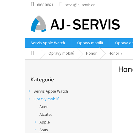
Přejít
608820821
servis@aj-servis.cz
na
obsah
Servis Apple Watch
Opravy mobilů
Oprava os
Domů
Opravy mobilů
Honor
Honor 7
P
Hon
o
Přeskočit
s
Kategorie
kategorie
t
r
Servis Apple Watch
a
Opravy mobilů
n
Acer
n
í
Alcatel
p
Apple
a
Asus