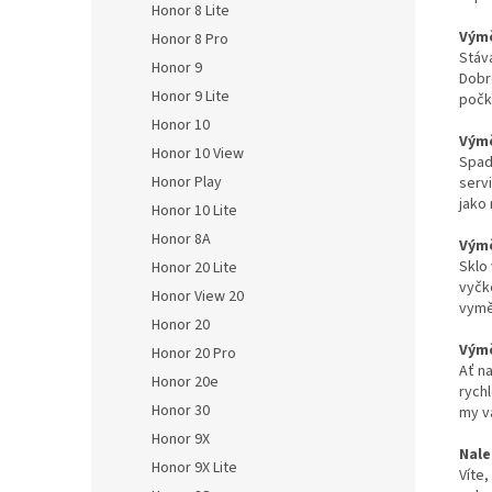
Honor 8 Lite
Výmě
Honor 8 Pro
Stáv
Honor 9
Dobr
Honor 9 Lite
počk
Honor 10
Výmě
Honor 10 View
Spadl
Honor Play
servi
jako
Honor 10 Lite
Honor 8A
Výmě
Sklo
Honor 20 Lite
vyčk
Honor View 20
vymě
Honor 20
Výmě
Honor 20 Pro
Ať na
Honor 20e
rych
Honor 30
my v
Honor 9X
Nale
Honor 9X Lite
Víte