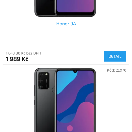
ů
Honor 9A
1 643,80 Kč bez DPH
DETAIL
1 989 Kč
Kód:
21970