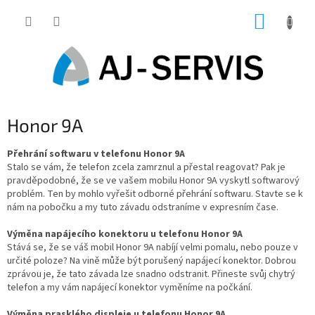
Přejít
NÁKUP
na
obsah
KOŠÍK
Honor 9A
Přehrání softwaru v telefonu Honor 9A
Stalo se vám, že telefon zcela zamrznul a přestal reagovat? Pak je
pravděpodobné, že se ve vašem mobilu Honor 9A vyskytl softwarový
problém. Ten by mohlo vyřešit odborné přehrání softwaru. Stavte se k
nám na pobočku a my tuto závadu odstraníme v expresním čase.
Výměna napájecího konektoru u telefonu Honor 9A
Stává se, že se váš mobil Honor 9A nabíjí velmi pomalu, nebo pouze v
určité poloze? Na vině může být porušený napájecí konektor. Dobrou
zprávou je, že tato závada lze snadno odstranit. Přineste svůj chytrý
telefon a my vám napájecí konektor vyměníme na počkání.
Výměna prasklého displeje u telefonu Honor 9A