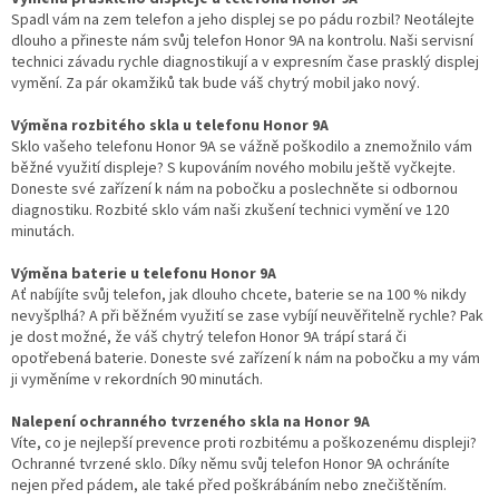
Spadl vám na zem telefon a jeho displej se po pádu rozbil? Neotálejte
dlouho a přineste nám svůj telefon Honor 9A na kontrolu. Naši servisní
technici závadu rychle diagnostikují a v expresním čase prasklý displej
vymění. Za pár okamžiků tak bude váš chytrý mobil jako nový.
Výměna rozbitého skla u telefonu Honor 9A
Sklo vašeho telefonu Honor 9A se vážně poškodilo a znemožnilo vám
běžné využití displeje? S kupováním nového mobilu ještě vyčkejte.
Doneste své zařízení k nám na pobočku a poslechněte si odbornou
diagnostiku. Rozbité sklo vám naši zkušení technici vymění ve 120
minutách.
Výměna baterie u telefonu Honor 9A
Ať nabíjíte svůj telefon, jak dlouho chcete, baterie se na 100 % nikdy
nevyšplhá? A při běžném využití se zase vybíjí neuvěřitelně rychle? Pak
je dost možné, že váš chytrý telefon Honor 9A trápí stará či
opotřebená baterie. Doneste své zařízení k nám na pobočku a my vám
ji vyměníme v rekordních 90 minutách.
Nalepení ochranného tvrzeného skla na Honor 9A
Víte, co je nejlepší prevence proti rozbitému a poškozenému displeji?
Ochranné tvrzené sklo. Díky němu svůj telefon Honor 9A ochráníte
nejen před pádem, ale také před poškrábáním nebo znečištěním.