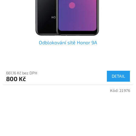
Odblokování sítě Honor 9A
661,16 Kč bez DPH
DETAIL
800 Kč
Kód:
21976