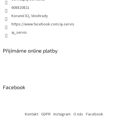
s
608820821
u
Korunní 82, Vinohrady
https://www.facebook.com/aj-servis
aj_servis
Přijímáme online platby
Facebook
Kontakt
GDPR
Instagram
O nás
Facebook