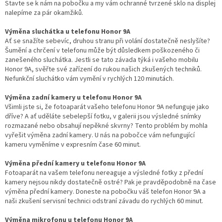
Stavte se k nám na pobočku a my vám ochranné tvrzené sklo na displej
nalepíme za pár okamžiků.
Výměna sluchátka u telefonu Honor 9A
Ať se snažíte sebevíc, druhou stranu při volání dostatečně neslyšíte?
Šumění a chrčení v telefonu může být důsledkem poškozeného či
zanešeného sluchátka. Jestli se tato závada týká i vašeho mobilu
Honor 9A, svěřte své zařízení do rukou našich zkušených techniků.
Nefunkční sluchátko vám vymění v rychlých 120 minutách.
Výměna zadní kamery u telefonu Honor 9A
Všimli jste si, že fotoaparát vašeho telefonu Honor 9A nefunguje jako
dříve? A ať uděláte sebelepší fotku, v galerii jsou výsledné snímky
rozmazané nebo obsahují nepěkné skvrny? Tento problém by mohla
vyřešit výměna zadní kamery. U nás na pobočce vám nefungující
kameru vyměníme v expresním čase 60 minut.
Výměna přední kamery u telefonu Honor 9A
Fotoaparát na vašem telefonu nereaguje a výsledné fotky z přední
kamery nejsou nikdy dostatečně ostré? Pak je pravděpodobně na čase
výměna přední kamery. Doneste na pobočku váš telefon Honor 9A a
naši zkušení servisní technici odstraní závadu do rychlých 60 minut.
Výměna mikrofonu u telefonu Honor 9A