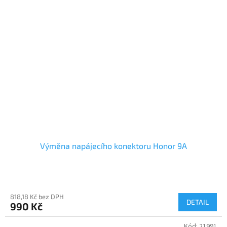
Výměna napájecího konektoru Honor 9A
818,18 Kč bez DPH
DETAIL
990 Kč
Kód:
21991