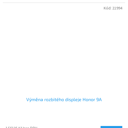
Kód:
21994
Výměna rozbitého displeje Honor 9A
1 561,16 Kč bez DPH