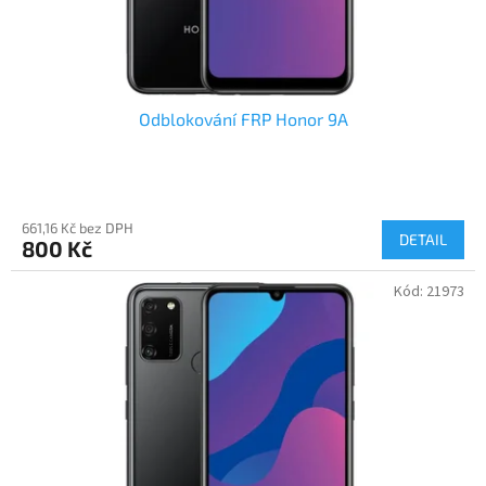
Odblokování FRP Honor 9A
661,16 Kč bez DPH
DETAIL
800 Kč
Kód:
21973