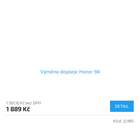
Výměna displeje Honor 9A
1 561,16 Kč bez DPH
DETAIL
1 889 Kč
Kód:
21985