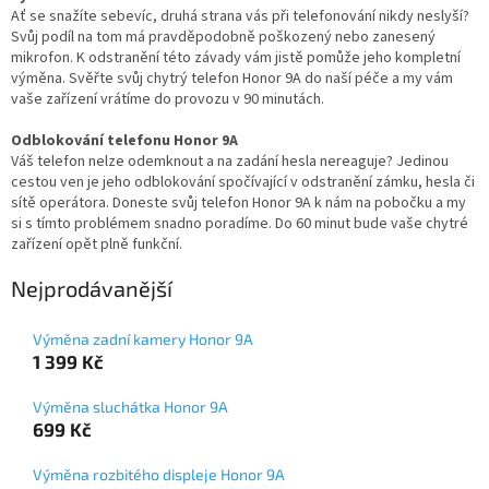
Ať se snažíte sebevíc, druhá strana vás při telefonování nikdy neslyší?
Svůj podíl na tom má pravděpodobně poškozený nebo zanesený
mikrofon. K odstranění této závady vám jistě pomůže jeho kompletní
výměna. Svěřte svůj chytrý telefon Honor 9A do naší péče a my vám
vaše zařízení vrátíme do provozu v 90 minutách.
Odblokování telefonu Honor 9A
Váš telefon nelze odemknout a na zadání hesla nereaguje? Jedinou
cestou ven je jeho odblokování spočívající v odstranění zámku, hesla či
sítě operátora. Doneste svůj telefon Honor 9A k nám na pobočku a my
si s tímto problémem snadno poradíme. Do 60 minut bude vaše chytré
zařízení opět plně funkční.
Nejprodávanější
Výměna zadní kamery Honor 9A
1 399 Kč
Výměna sluchátka Honor 9A
699 Kč
Výměna rozbitého displeje Honor 9A