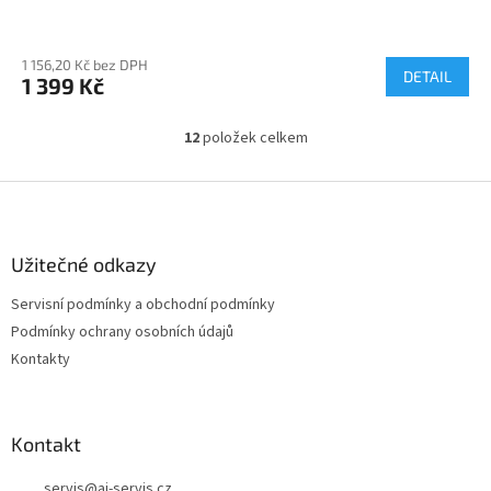
1 156,20 Kč bez DPH
DETAIL
1 399 Kč
12
položek celkem
O
v
l
Z
á
á
d
p
a
a
Užitečné odkazy
c
t
í
Servisní podmínky a obchodní podmínky
í
p
Podmínky ochrany osobních údajů
r
v
Kontakty
k
y
v
ý
Kontakt
p
i
servis
@
aj-servis.cz