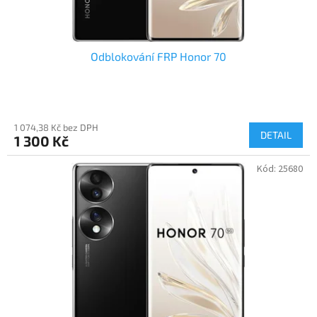
ů
Odblokování FRP Honor 70
1 074,38 Kč bez DPH
DETAIL
1 300 Kč
Kód:
25680