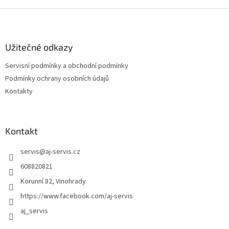
v
l
Z
á
á
d
p
a
a
Užitečné odkazy
c
t
í
Servisní podmínky a obchodní podmínky
í
p
Podmínky ochrany osobních údajů
r
v
Kontakty
k
y
v
ý
Kontakt
p
i
servis
@
aj-servis.cz
s
608820821
u
Korunní 82, Vinohrady
https://www.facebook.com/aj-servis
aj_servis