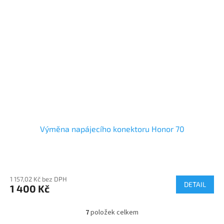
Výměna napájecího konektoru Honor 70
1 157,02 Kč bez DPH
DETAIL
1 400 Kč
7
položek celkem
O