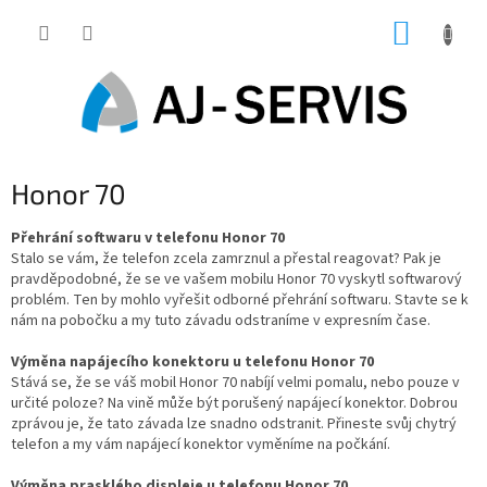
Přejít
NÁKUP
na
obsah
KOŠÍK
Honor 70
Přehrání softwaru v telefonu Honor 70
Stalo se vám, že telefon zcela zamrznul a přestal reagovat? Pak je
pravděpodobné, že se ve vašem mobilu Honor 70 vyskytl softwarový
problém. Ten by mohlo vyřešit odborné přehrání softwaru. Stavte se k
nám na pobočku a my tuto závadu odstraníme v expresním čase.
Výměna napájecího konektoru u telefonu Honor 70
Stává se, že se váš mobil Honor 70 nabíjí velmi pomalu, nebo pouze v
určité poloze? Na vině může být porušený napájecí konektor. Dobrou
zprávou je, že tato závada lze snadno odstranit. Přineste svůj chytrý
telefon a my vám napájecí konektor vyměníme na počkání.
Výměna prasklého displeje u telefonu Honor 70