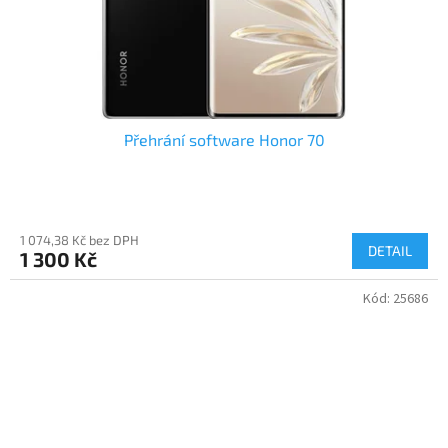
Přehrání software Honor 70
1 074,38 Kč bez DPH
DETAIL
1 300 Kč
Kód:
25686