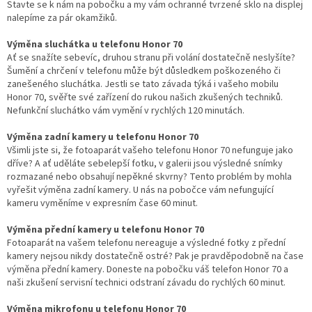
Stavte se k nám na pobočku a my vám ochranné tvrzené sklo na displej
nalepíme za pár okamžiků.
Výměna sluchátka u telefonu Honor 70
Ať se snažíte sebevíc, druhou stranu při volání dostatečně neslyšíte?
Šumění a chrčení v telefonu může být důsledkem poškozeného či
zanešeného sluchátka. Jestli se tato závada týká i vašeho mobilu
Honor 70, svěřte své zařízení do rukou našich zkušených techniků.
Nefunkční sluchátko vám vymění v rychlých 120 minutách.
Výměna zadní kamery u telefonu Honor 70
Všimli jste si, že fotoaparát vašeho telefonu Honor 70 nefunguje jako
dříve? A ať uděláte sebelepší fotku, v galerii jsou výsledné snímky
rozmazané nebo obsahují nepěkné skvrny? Tento problém by mohla
vyřešit výměna zadní kamery. U nás na pobočce vám nefungující
kameru vyměníme v expresním čase 60 minut.
Výměna přední kamery u telefonu Honor 70
Fotoaparát na vašem telefonu nereaguje a výsledné fotky z přední
kamery nejsou nikdy dostatečně ostré? Pak je pravděpodobně na čase
výměna přední kamery. Doneste na pobočku váš telefon Honor 70 a
naši zkušení servisní technici odstraní závadu do rychlých 60 minut.
Výměna mikrofonu u telefonu Honor 70