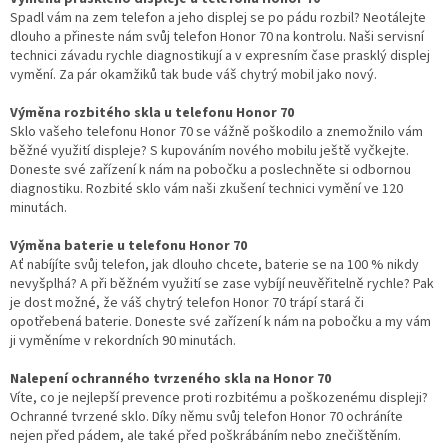
Spadl vám na zem telefon a jeho displej se po pádu rozbil? Neotálejte
dlouho a přineste nám svůj telefon Honor 70 na kontrolu. Naši servisní
technici závadu rychle diagnostikují a v expresním čase prasklý displej
vymění. Za pár okamžiků tak bude váš chytrý mobil jako nový.
Výměna rozbitého skla u telefonu Honor 70
Sklo vašeho telefonu Honor 70 se vážně poškodilo a znemožnilo vám
běžné využití displeje? S kupováním nového mobilu ještě vyčkejte.
Doneste své zařízení k nám na pobočku a poslechněte si odbornou
diagnostiku. Rozbité sklo vám naši zkušení technici vymění ve 120
minutách.
Výměna baterie u telefonu Honor 70
Ať nabíjíte svůj telefon, jak dlouho chcete, baterie se na 100 % nikdy
nevyšplhá? A při běžném využití se zase vybíjí neuvěřitelně rychle? Pak
je dost možné, že váš chytrý telefon Honor 70 trápí stará či
opotřebená baterie. Doneste své zařízení k nám na pobočku a my vám
ji vyměníme v rekordních 90 minutách.
Nalepení ochranného tvrzeného skla na Honor 70
Víte, co je nejlepší prevence proti rozbitému a poškozenému displeji?
Ochranné tvrzené sklo. Díky němu svůj telefon Honor 70 ochráníte
nejen před pádem, ale také před poškrábáním nebo znečištěním.