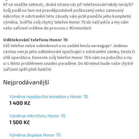
Ať se snažíte sebevíc, druhá strana vás při telefonování nikdy neslyší?
Svůj podíl na tom má pravděpodobně poškozený nebo zanesený
mikrofon. K odstranění této závady vám jistě pomůže jeho kompletní
výměna. Svěřte svůj chytrý telefon Honor 70 do naší péče a my vám
vaše zařízení vrátíme do provozu v 90 minutách.
Odblokování telefonu Honor 70
Váš telefon nelze odemknout a na zadání hesla nereaguje? Jedinou
cestou ven je jeho odblokování spočívající v odstranění zámku, hesla či
sítě operátora. Doneste svůj telefon Honor 70 k nám na pobočku a my
si s tímto problémem snadno poradíme. Do 60 minut bude vaše chytré
zařízení opět plně funkční.
Nejprodávanější
Výměna napájecího konektoru Honor 70
1 400 Kč
Výměna mikrofonu Honor 70
1 500 Kč
Výměna displeje Honor 70