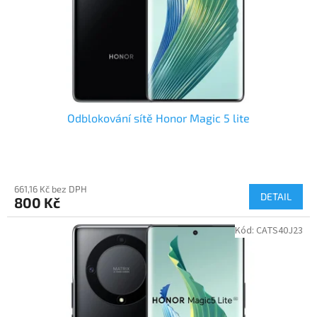
Odblokování sítě Honor Magic 5 lite
661,16 Kč bez DPH
DETAIL
800 Kč
Kód:
CATS40J23