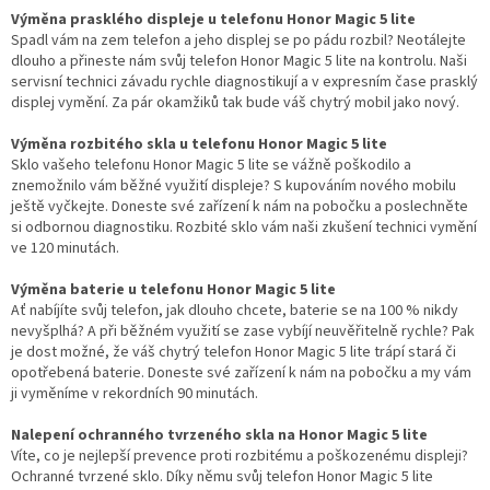
Výměna prasklého displeje u telefonu Honor Magic 5 lite
Spadl vám na zem telefon a jeho displej se po pádu rozbil? Neotálejte
dlouho a přineste nám svůj telefon Honor Magic 5 lite na kontrolu. Naši
servisní technici závadu rychle diagnostikují a v expresním čase prasklý
displej vymění. Za pár okamžiků tak bude váš chytrý mobil jako nový.
Výměna rozbitého skla u telefonu Honor Magic 5 lite
Sklo vašeho telefonu Honor Magic 5 lite se vážně poškodilo a
znemožnilo vám běžné využití displeje? S kupováním nového mobilu
ještě vyčkejte. Doneste své zařízení k nám na pobočku a poslechněte
si odbornou diagnostiku. Rozbité sklo vám naši zkušení technici vymění
ve 120 minutách.
Výměna baterie u telefonu Honor Magic 5 lite
Ať nabíjíte svůj telefon, jak dlouho chcete, baterie se na 100 % nikdy
nevyšplhá? A při běžném využití se zase vybíjí neuvěřitelně rychle? Pak
je dost možné, že váš chytrý telefon Honor Magic 5 lite trápí stará či
opotřebená baterie. Doneste své zařízení k nám na pobočku a my vám
ji vyměníme v rekordních 90 minutách.
Nalepení ochranného tvrzeného skla na Honor Magic 5 lite
Víte, co je nejlepší prevence proti rozbitému a poškozenému displeji?
Ochranné tvrzené sklo. Díky němu svůj telefon Honor Magic 5 lite