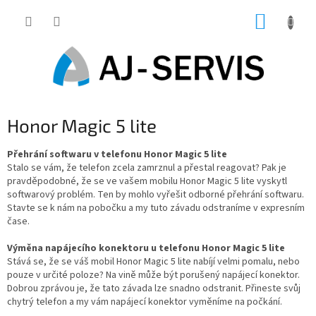
Přejít
NÁKUP
na
obsah
KOŠÍK
Honor Magic 5 lite
Přehrání softwaru v telefonu Honor Magic 5 lite
Stalo se vám, že telefon zcela zamrznul a přestal reagovat? Pak je
pravděpodobné, že se ve vašem mobilu Honor Magic 5 lite vyskytl
softwarový problém. Ten by mohlo vyřešit odborné přehrání softwaru.
Stavte se k nám na pobočku a my tuto závadu odstraníme v expresním
čase.
Výměna napájecího konektoru u telefonu Honor Magic 5 lite
Stává se, že se váš mobil Honor Magic 5 lite nabíjí velmi pomalu, nebo
pouze v určité poloze? Na vině může být porušený napájecí konektor.
Dobrou zprávou je, že tato závada lze snadno odstranit. Přineste svůj
chytrý telefon a my vám napájecí konektor vyměníme na počkání.