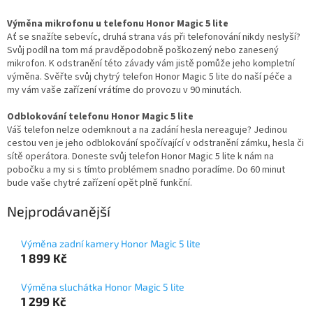
Výměna mikrofonu u telefonu Honor Magic 5 lite
Ať se snažíte sebevíc, druhá strana vás při telefonování nikdy neslyší?
Svůj podíl na tom má pravděpodobně poškozený nebo zanesený
mikrofon. K odstranění této závady vám jistě pomůže jeho kompletní
výměna. Svěřte svůj chytrý telefon Honor Magic 5 lite do naší péče a
my vám vaše zařízení vrátíme do provozu v 90 minutách.
Odblokování telefonu Honor Magic 5 lite
Váš telefon nelze odemknout a na zadání hesla nereaguje? Jedinou
cestou ven je jeho odblokování spočívající v odstranění zámku, hesla či
sítě operátora. Doneste svůj telefon Honor Magic 5 lite k nám na
pobočku a my si s tímto problémem snadno poradíme. Do 60 minut
bude vaše chytré zařízení opět plně funkční.
Nejprodávanější
Výměna zadní kamery Honor Magic 5 lite
1 899 Kč
Výměna sluchátka Honor Magic 5 lite
1 299 Kč