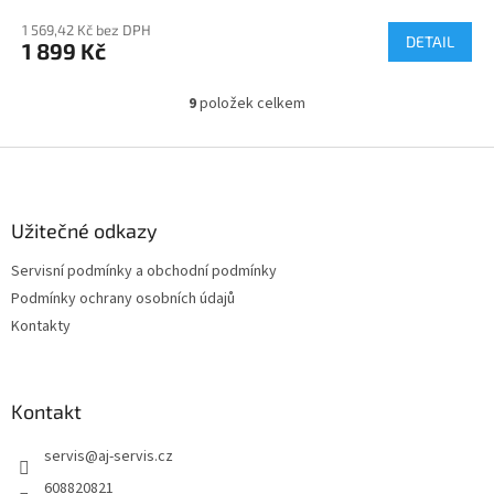
1 569,42 Kč bez DPH
DETAIL
1 899 Kč
9
položek celkem
O
v
l
Z
á
á
d
p
a
a
Užitečné odkazy
c
t
í
Servisní podmínky a obchodní podmínky
í
p
Podmínky ochrany osobních údajů
r
v
Kontakty
k
y
v
ý
Kontakt
p
i
servis
@
aj-servis.cz
s
608820821
u