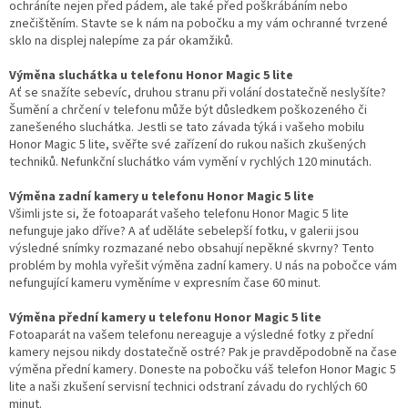
ochráníte nejen před pádem, ale také před poškrábáním nebo
znečištěním. Stavte se k nám na pobočku a my vám ochranné tvrzené
sklo na displej nalepíme za pár okamžiků.
Výměna sluchátka u telefonu Honor Magic 5 lite
Ať se snažíte sebevíc, druhou stranu při volání dostatečně neslyšíte?
Šumění a chrčení v telefonu může být důsledkem poškozeného či
zanešeného sluchátka. Jestli se tato závada týká i vašeho mobilu
Honor Magic 5 lite, svěřte své zařízení do rukou našich zkušených
techniků. Nefunkční sluchátko vám vymění v rychlých 120 minutách.
Výměna zadní kamery u telefonu Honor Magic 5 lite
Všimli jste si, že fotoaparát vašeho telefonu Honor Magic 5 lite
nefunguje jako dříve? A ať uděláte sebelepší fotku, v galerii jsou
výsledné snímky rozmazané nebo obsahují nepěkné skvrny? Tento
problém by mohla vyřešit výměna zadní kamery. U nás na pobočce vám
nefungující kameru vyměníme v expresním čase 60 minut.
Výměna přední kamery u telefonu Honor Magic 5 lite
Fotoaparát na vašem telefonu nereaguje a výsledné fotky z přední
kamery nejsou nikdy dostatečně ostré? Pak je pravděpodobně na čase
výměna přední kamery. Doneste na pobočku váš telefon Honor Magic 5
lite a naši zkušení servisní technici odstraní závadu do rychlých 60
minut.