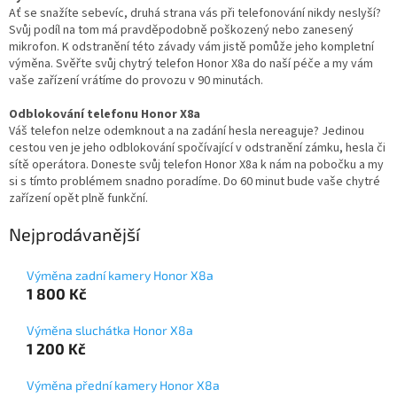
Ať se snažíte sebevíc, druhá strana vás při telefonování nikdy neslyší?
Svůj podíl na tom má pravděpodobně poškozený nebo zanesený
mikrofon. K odstranění této závady vám jistě pomůže jeho kompletní
výměna. Svěřte svůj chytrý telefon Honor X8a do naší péče a my vám
vaše zařízení vrátíme do provozu v 90 minutách.
Odblokování telefonu Honor X8a
Váš telefon nelze odemknout a na zadání hesla nereaguje? Jedinou
cestou ven je jeho odblokování spočívající v odstranění zámku, hesla či
sítě operátora. Doneste svůj telefon Honor X8a k nám na pobočku a my
si s tímto problémem snadno poradíme. Do 60 minut bude vaše chytré
zařízení opět plně funkční.
Nejprodávanější
Výměna zadní kamery Honor X8a
1 800 Kč
Výměna sluchátka Honor X8a
1 200 Kč
Výměna přední kamery Honor X8a