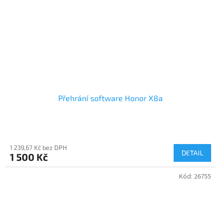
Přehrání software Honor X8a
1 239,67 Kč bez DPH
DETAIL
1 500 Kč
Kód:
26755