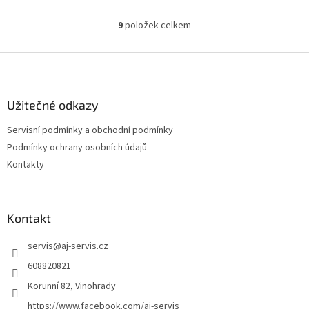
9
položek celkem
O
v
l
Z
á
á
d
p
a
a
Užitečné odkazy
c
t
í
Servisní podmínky a obchodní podmínky
í
p
Podmínky ochrany osobních údajů
r
v
Kontakty
k
y
v
ý
Kontakt
p
i
servis
@
aj-servis.cz
s
608820821
u
Korunní 82, Vinohrady
https://www.facebook.com/aj-servis