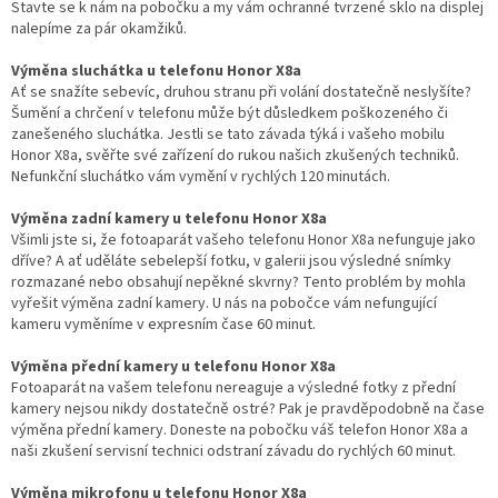
Stavte se k nám na pobočku a my vám ochranné tvrzené sklo na displej
nalepíme za pár okamžiků.
Výměna sluchátka u telefonu Honor X8a
Ať se snažíte sebevíc, druhou stranu při volání dostatečně neslyšíte?
Šumění a chrčení v telefonu může být důsledkem poškozeného či
zanešeného sluchátka. Jestli se tato závada týká i vašeho mobilu
Honor X8a, svěřte své zařízení do rukou našich zkušených techniků.
Nefunkční sluchátko vám vymění v rychlých 120 minutách.
Výměna zadní kamery u telefonu Honor X8a
Všimli jste si, že fotoaparát vašeho telefonu Honor X8a nefunguje jako
dříve? A ať uděláte sebelepší fotku, v galerii jsou výsledné snímky
rozmazané nebo obsahují nepěkné skvrny? Tento problém by mohla
vyřešit výměna zadní kamery. U nás na pobočce vám nefungující
kameru vyměníme v expresním čase 60 minut.
Výměna přední kamery u telefonu Honor X8a
Fotoaparát na vašem telefonu nereaguje a výsledné fotky z přední
kamery nejsou nikdy dostatečně ostré? Pak je pravděpodobně na čase
výměna přední kamery. Doneste na pobočku váš telefon Honor X8a a
naši zkušení servisní technici odstraní závadu do rychlých 60 minut.
Výměna mikrofonu u telefonu Honor X8a