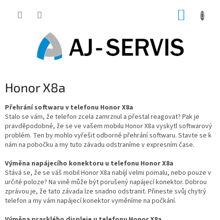
Přejít
NÁKUP
na
obsah
KOŠÍK
Honor X8a
Přehrání softwaru v telefonu Honor X8a
Stalo se vám, že telefon zcela zamrznul a přestal reagovat? Pak je
pravděpodobné, že se ve vašem mobilu Honor X8a vyskytl softwarový
problém. Ten by mohlo vyřešit odborné přehrání softwaru. Stavte se k
nám na pobočku a my tuto závadu odstraníme v expresním čase.
Výměna napájecího konektoru u telefonu Honor X8a
Stává se, že se váš mobil Honor X8a nabíjí velmi pomalu, nebo pouze v
určité poloze? Na vině může být porušený napájecí konektor. Dobrou
zprávou je, že tato závada lze snadno odstranit. Přineste svůj chytrý
telefon a my vám napájecí konektor vyměníme na počkání.
Výměna prasklého displeje u telefonu Honor X8a