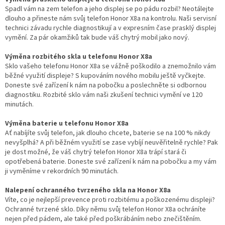
Spadl vám na zem telefon a jeho displej se po pádu rozbil? Neotálejte
dlouho a přineste nám svůj telefon Honor X8a na kontrolu. Naši servisní
technici závadu rychle diagnostikují a v expresním čase prasklý displej
vymění. Za pár okamžiků tak bude váš chytrý mobil jako nový.
Výměna rozbitého skla u telefonu Honor X8a
Sklo vašeho telefonu Honor X8a se vážně poškodilo a znemožnilo vám
běžné využití displeje? S kupováním nového mobilu ještě vyčkejte.
Doneste své zařízení k nám na pobočku a poslechněte si odbornou
diagnostiku. Rozbité sklo vám naši zkušení technici vymění ve 120
minutách.
Výměna baterie u telefonu Honor X8a
Ať nabíjíte svůj telefon, jak dlouho chcete, baterie se na 100 % nikdy
nevyšplhá? A při běžném využití se zase vybíjí neuvěřitelně rychle? Pak
je dost možné, že váš chytrý telefon Honor X8a trápí stará či
opotřebená baterie. Doneste své zařízení k nám na pobočku a my vám
ji vyměníme v rekordních 90 minutách.
Nalepení ochranného tvrzeného skla na Honor X8a
Víte, co je nejlepší prevence proti rozbitému a poškozenému displeji?
Ochranné tvrzené sklo. Díky němu svůj telefon Honor X8a ochráníte
nejen před pádem, ale také před poškrábáním nebo znečištěním.