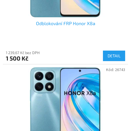
ů
Odblokování FRP Honor X8a
1 239,67 Kč bez DPH
DETAIL
1 500 Kč
Kód:
26743