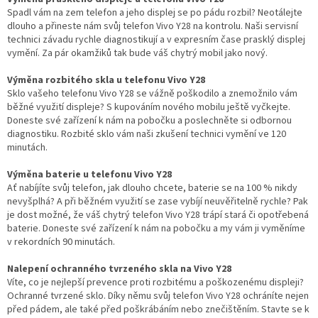
Spadl vám na zem telefon a jeho displej se po pádu rozbil? Neotálejte
dlouho a přineste nám svůj telefon Vivo Y28 na kontrolu. Naši servisní
technici závadu rychle diagnostikují a v expresním čase prasklý displej
vymění. Za pár okamžiků tak bude váš chytrý mobil jako nový.
Výměna rozbitého skla u telefonu Vivo Y28
Sklo vašeho telefonu Vivo Y28 se vážně poškodilo a znemožnilo vám
běžné využití displeje? S kupováním nového mobilu ještě vyčkejte.
Doneste své zařízení k nám na pobočku a poslechněte si odbornou
diagnostiku. Rozbité sklo vám naši zkušení technici vymění ve 120
minutách.
Výměna baterie u telefonu Vivo Y28
Ať nabíjíte svůj telefon, jak dlouho chcete, baterie se na 100 % nikdy
nevyšplhá? A při běžném využití se zase vybíjí neuvěřitelně rychle? Pak
je dost možné, že váš chytrý telefon Vivo Y28 trápí stará či opotřebená
baterie. Doneste své zařízení k nám na pobočku a my vám ji vyměníme
v rekordních 90 minutách.
Nalepení ochranného tvrzeného skla na Vivo Y28
Víte, co je nejlepší prevence proti rozbitému a poškozenému displeji?
Ochranné tvrzené sklo. Díky němu svůj telefon Vivo Y28 ochráníte nejen
před pádem, ale také před poškrábáním nebo znečištěním. Stavte se k