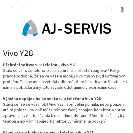
Přejít
NÁKUP
na
obsah
KOŠÍK
Vivo Y28
Přehrání softwaru v telefonu Vivo Y28
Stalo se vám, že telefon zcela zamrznul a přestal reagovat? Pak je
pravděpodobné, že se ve vašem mobilu Vivo Y28 vyskytl softwarový
problém. Ten by mohlo vyřešit odborné přehrání softwaru. Stavte se k
nám na pobočku a my tuto závadu odstraníme v expresním čase.
Výměna napájecího konektoru u telefonu Vivo Y28
Stává se, že se váš mobil Vivo Y28 nabíjí velmi pomalu, nebo pouze v
určité poloze? Na vině může být porušený napájecí konektor. Dobrou
zprávou je, že tato závada lze snadno odstranit. Přineste svůj chytrý
telefon a my vám napájecí konektor vyměníme na počkání.
Výměna prasklého displeje u telefonu Vivo Y28