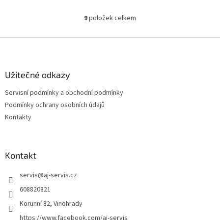
9
položek celkem
O
v
l
Z
á
á
d
p
a
a
Užitečné odkazy
c
t
í
Servisní podmínky a obchodní podmínky
í
p
Podmínky ochrany osobních údajů
r
v
Kontakty
k
y
v
ý
Kontakt
p
i
servis
@
aj-servis.cz
s
608820821
u
Korunní 82, Vinohrady
https://www.facebook.com/aj-servis