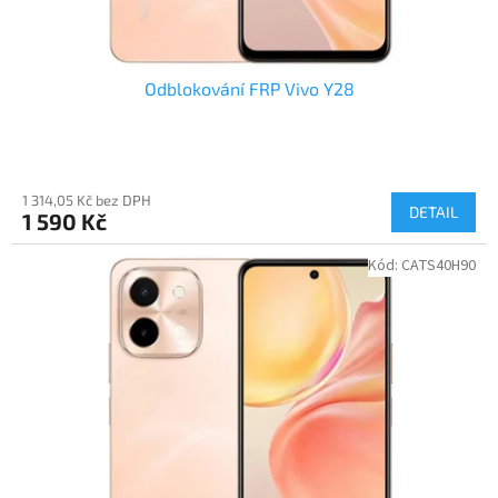
ů
Odblokování FRP Vivo Y28
1 314,05 Kč bez DPH
DETAIL
1 590 Kč
Kód:
CATS40H90