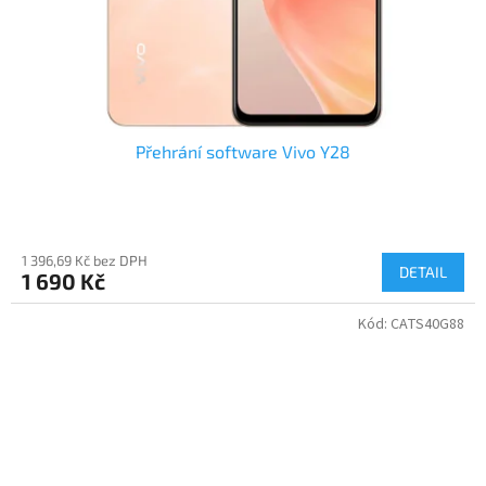
Přehrání software Vivo Y28
1 396,69 Kč bez DPH
DETAIL
1 690 Kč
Kód:
CATS40G88