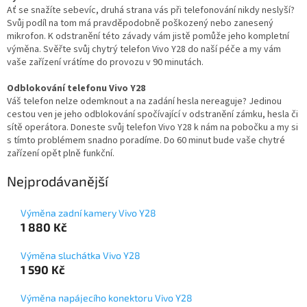
Ať se snažíte sebevíc, druhá strana vás při telefonování nikdy neslyší?
Svůj podíl na tom má pravděpodobně poškozený nebo zanesený
mikrofon. K odstranění této závady vám jistě pomůže jeho kompletní
výměna. Svěřte svůj chytrý telefon Vivo Y28 do naší péče a my vám
vaše zařízení vrátíme do provozu v 90 minutách.
Odblokování telefonu Vivo Y28
Váš telefon nelze odemknout a na zadání hesla nereaguje? Jedinou
cestou ven je jeho odblokování spočívající v odstranění zámku, hesla či
sítě operátora. Doneste svůj telefon Vivo Y28 k nám na pobočku a my si
s tímto problémem snadno poradíme. Do 60 minut bude vaše chytré
zařízení opět plně funkční.
Nejprodávanější
Výměna zadní kamery Vivo Y28
1 880 Kč
Výměna sluchátka Vivo Y28
1 590 Kč
Výměna napájecího konektoru Vivo Y28