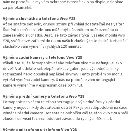
nám na pobočku a my vám ochranné tvrzené sklo na displej nalepíme
za pár okamžiků.
Výměna sluchátka u telefonu Vivo Y28
Ať se snažíte sebevíc, druhou stranu při volání dostatečně neslyšíte?
Šumění a chrčení v telefonu může být důsledkem poškozeného či
zanešeného sluchátka. Jestli se tato závada týká i vašeho mobilu Vivo
Y28, svěřte své zařízení do rukou našich zkušených techniků. Nefunkční
sluchátko vám vymění v rychlých 120 minutách.
Výměna zadní kamery u telefonu Vivo Y28
Všimli jste si, že fotoaparát vašeho telefonu Vivo Y28 nefunguje jako
dříve? A ať uděláte sebelepší fotku, v galerii jsou výsledné snímky
rozmazané nebo obsahují nepěkné skvrny? Tento problém by mohla
vyřešit výměna zadní kamery. U nás na pobočce vám nefungující
kameru vyměníme v expresním čase 60 minut.
Výměna přední kamery u telefonu Vivo Y28
Fotoaparát na vašem telefonu nereaguje a výsledné fotky z přední
kamery nejsou nikdy dostatečně ostré? Pak je pravděpodobně na čase
výměna přední kamery. Doneste na pobočku váš telefon Vivo Y28 a naši
zkušení servisní technici odstraní závadu do rychlých 60 minut.
Výměna mikrofonu u telefonu Vivo Y28