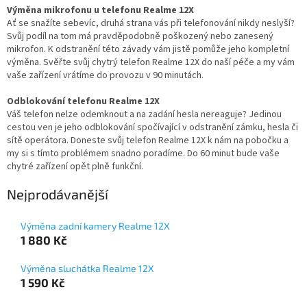
Výměna mikrofonu u telefonu Realme 12X
Ať se snažíte sebevíc, druhá strana vás při telefonování nikdy neslyší?
Svůj podíl na tom má pravděpodobně poškozený nebo zanesený
mikrofon. K odstranění této závady vám jistě pomůže jeho kompletní
výměna. Svěřte svůj chytrý telefon Realme 12X do naší péče a my vám
vaše zařízení vrátíme do provozu v 90 minutách.
Odblokování telefonu Realme 12X
Váš telefon nelze odemknout a na zadání hesla nereaguje? Jedinou
cestou ven je jeho odblokování spočívající v odstranění zámku, hesla či
sítě operátora. Doneste svůj telefon Realme 12X k nám na pobočku a
my si s tímto problémem snadno poradíme. Do 60 minut bude vaše
chytré zařízení opět plně funkční.
Nejprodávanější
Výměna zadní kamery Realme 12X
1 880 Kč
Výměna sluchátka Realme 12X
1 590 Kč