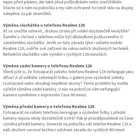
nejen před pádem, ale také před poškrábáním nebo znečištěním.
Stavte se k nám na pobočku a my vám ochranné tvrzené sklo na displej
nalepíme za pár okamžiků.
Výměna sluchátka u telefonu Realme 12X
Ať se snažíte sebevíc, druhou stranu při volání dostatečně neslyšíte?
Šumění a chrčení v telefonu může být důsledkem poškozeného či
zanešeného sluchátka. Jestli se tato závada týká i vašeho mobilu
Realme 12X, svěřte své zařízení do rukou našich zkušených techniků.
Nefunkční sluchátko vám vymění v rychlých 120 minutách.
Výměna zadní kamery u telefonu Realme 12X
Všimli jste si, že fotoaparát vašeho telefonu Realme 12X nefunguje jako
dříve? A ať uděláte sebelepší fotku, v galerii jsou výsledné snímky
rozmazané nebo obsahují nepěkné skvrny? Tento problém by mohla
vyřešit výměna zadní kamery. U nás na pobočce vám nefungující
kameru vyměníme v expresním čase 60 minut.
Výměna přední kamery u telefonu Realme 12X
Fotoaparát na vašem telefonu nereaguje a výsledné fotky z přední
kamery nejsou nikdy dostatečně ostré? Pak je pravděpodobně na čase
výměna přední kamery. Doneste na pobočku váš telefon Realme 12X a
naši zkušení servisní technici odstraní závadu do rychlých 60 minut.