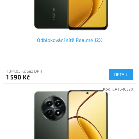
Odblokování sítě Realme 12X
1 314,05 Kč bez DPH
DETAIL
1 590 Kč
Kód:
CATS40J70