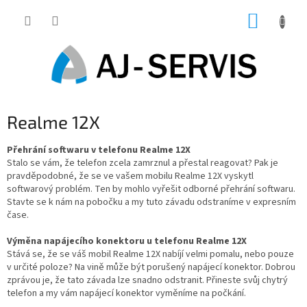
Přejít
NÁKUP
na
obsah
KOŠÍK
Realme 12X
Přehrání softwaru v telefonu Realme 12X
Stalo se vám, že telefon zcela zamrznul a přestal reagovat? Pak je
pravděpodobné, že se ve vašem mobilu Realme 12X vyskytl
softwarový problém. Ten by mohlo vyřešit odborné přehrání softwaru.
Stavte se k nám na pobočku a my tuto závadu odstraníme v expresním
čase.
Výměna napájecího konektoru u telefonu Realme 12X
Stává se, že se váš mobil Realme 12X nabíjí velmi pomalu, nebo pouze
v určité poloze? Na vině může být porušený napájecí konektor. Dobrou
zprávou je, že tato závada lze snadno odstranit. Přineste svůj chytrý
telefon a my vám napájecí konektor vyměníme na počkání.