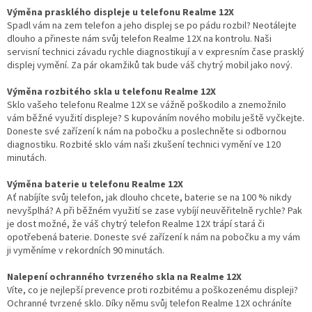
Výměna prasklého displeje u telefonu Realme 12X
Spadl vám na zem telefon a jeho displej se po pádu rozbil? Neotálejte
dlouho a přineste nám svůj telefon Realme 12X na kontrolu. Naši
servisní technici závadu rychle diagnostikují a v expresním čase prasklý
displej vymění. Za pár okamžiků tak bude váš chytrý mobil jako nový.
Výměna rozbitého skla u telefonu Realme 12X
Sklo vašeho telefonu Realme 12X se vážně poškodilo a znemožnilo
vám běžné využití displeje? S kupováním nového mobilu ještě vyčkejte.
Doneste své zařízení k nám na pobočku a poslechněte si odbornou
diagnostiku. Rozbité sklo vám naši zkušení technici vymění ve 120
minutách.
Výměna baterie u telefonu Realme 12X
Ať nabíjíte svůj telefon, jak dlouho chcete, baterie se na 100 % nikdy
nevyšplhá? A při běžném využití se zase vybíjí neuvěřitelně rychle? Pak
je dost možné, že váš chytrý telefon Realme 12X trápí stará či
opotřebená baterie. Doneste své zařízení k nám na pobočku a my vám
ji vyměníme v rekordních 90 minutách.
Nalepení ochranného tvrzeného skla na Realme 12X
Víte, co je nejlepší prevence proti rozbitému a poškozenému displeji?
Ochranné tvrzené sklo. Díky němu svůj telefon Realme 12X ochráníte