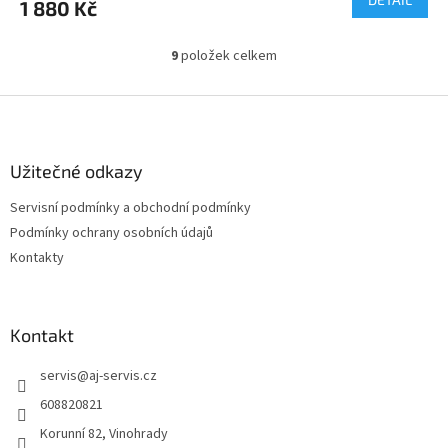
1 880 Kč
9
položek celkem
O
v
l
Z
á
á
d
p
a
a
Užitečné odkazy
c
t
í
Servisní podmínky a obchodní podmínky
í
p
Podmínky ochrany osobních údajů
r
v
Kontakty
k
y
v
ý
Kontakt
p
i
servis
@
aj-servis.cz
s
608820821
u
Korunní 82, Vinohrady