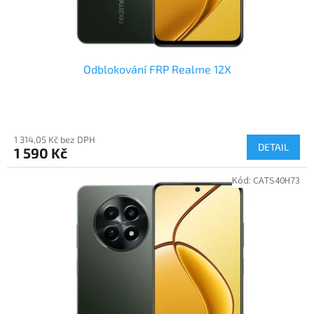
t
ů
Odblokování FRP Realme 12X
1 314,05 Kč bez DPH
DETAIL
1 590 Kč
Kód:
CATS40H73