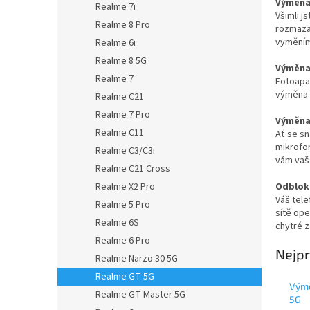
Výměna
Realme 7i
Všimli j
Realme 8 Pro
rozmaza
vyměním
Realme 6i
Realme 8 5G
Výměna
Realme 7
Fotoapa
výměna p
Realme C21
Realme 7 Pro
Výměna
Realme C11
Ať se sn
mikrofon
Realme C3/C3i
vám vaše
Realme C21 Cross
Odblok
Realme X2 Pro
Váš tele
Realme 5 Pro
sítě op
Realme 6S
chytré z
Realme 6 Pro
Nejpr
Realme Narzo 30 5G
Realme GT 5G
Výmě
Realme GT Master 5G
5G