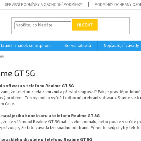
SERVISNÍ PODMÍNKY A OBCHODNÍ PODMÍNKY
PODMÍNKY OCHRANY OSO
HLEDAT
tatních značek smartphonu
Servis tabletů
Nejčastější závady
5G
lme GT 5G
í softwaru v telefonu Realme GT 5G
 vám, že telefon zcela zamrznul a přestal reagovat? Pak je pravděpodobn
ový problém. Ten by mohlo vyřešit odborné přehrání softwaru. Stavte se k
ím čase.
 napájecího konektoru u telefonu Realme GT 5G
, že se váš mobil Realme GT 5G nabíjí velmi pomalu, nebo pouze v určité 
právou je, že tato závada lze snadno odstranit. Přineste svůj chytrý tele
prasklého displeje u telefonu Realme GT 5G