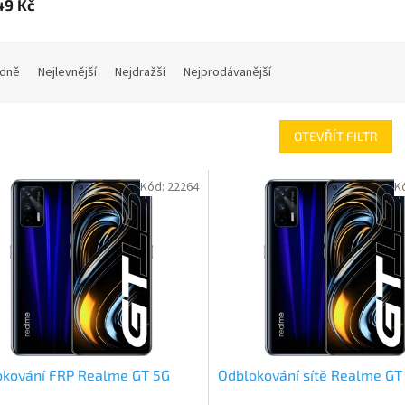
49 Kč
dně
Nejlevnější
Nejdražší
Nejprodávanější
OTEVŘÍT FILTR
Kód:
22264
K
okování FRP Realme GT 5G
Odblokování sítě Realme GT