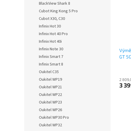
BlackView Shark 8
Cubot King Kong 5 Pro
Cubot X30, C30
Infinix Hot 30
Infinix Hot 40 Pro
Infinix Hot 40i
Infinix Note 30
Výměn
Infinix Smart 7
GT 5
Infinix Smart 8
Oukitel C35
Oukitel WP19
2 809,
3 39
Oukitel WP21
Oukitel WP22
Oukitel WP23
Oukitel WP26
Oukitel WP30 Pro
Oukitel WP32