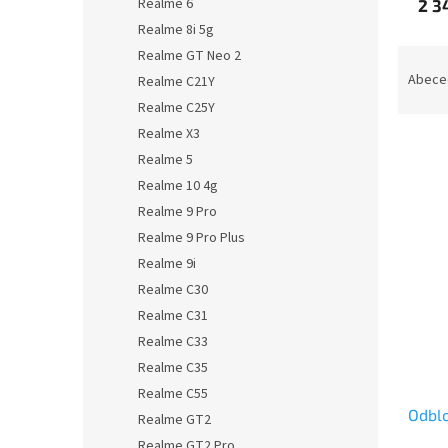
Realme 6
2 3
Realme 8i 5g
Ř
Realme GT Neo 2
a
Abece
Realme C21Y
z
Realme C25Y
e
Realme X3
n
Realme 5
í
Realme 10 4g
p
V
r
Realme 9 Pro
ý
o
Realme 9 Pro Plus
p
d
i
Realme 9i
u
s
Realme C30
k
p
Realme C31
t
r
ů
Realme C33
o
Realme C35
d
Realme C55
u
Odbl
k
Realme GT2
t
Realme GT2 Pro