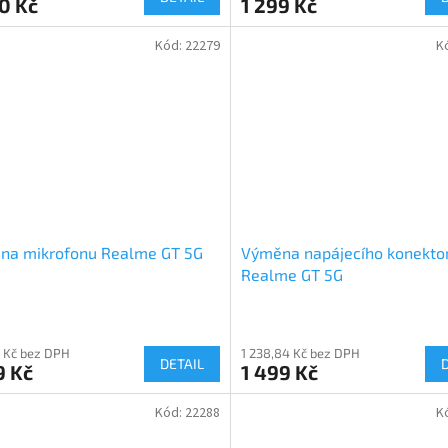
0 Kč
1 299 Kč
Kód:
22279
K
na mikrofonu Realme GT 5G
Výměna napájecího konekto
Realme GT 5G
 Kč bez DPH
1 238,84 Kč bez DPH
DETAIL
9 Kč
1 499 Kč
Kód:
22288
K