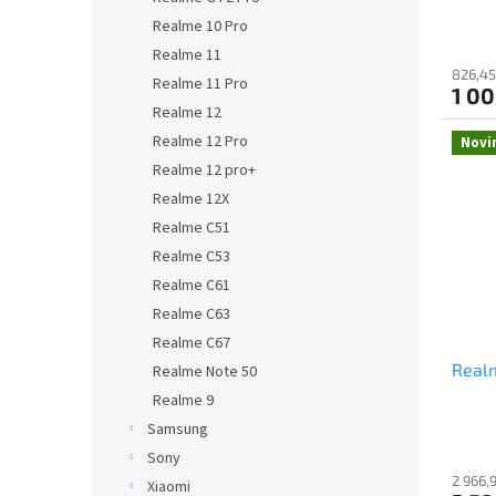
ů
Realme 10 Pro
Realme 11
826,45
Realme 11 Pro
1 00
Realme 12
Realme 12 Pro
Novi
Realme 12 pro+
Realme 12X
Realme C51
Realme C53
Realme C61
Realme C63
Realme C67
Real
Realme Note 50
Realme 9
Samsung
Sony
2 966,
Xiaomi