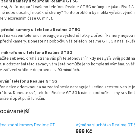
 zadní kamery u telefonu Realme GT 5G
ste si, že fotoaparát vašeho telefonu Realme GT 5G nefunguje jako dříve? A 
né nebo obsahují nepěkné skvrny? Tento problém by mohla vyřešit výměna
e v expresním čase 60 minut.
 přední kamery u telefonu Realme GT 5G
rát na vašem telefonu nereaguje a výsledné fotky z přední kamery nejsou
řední kamery. Doneste na pobočku váš telefon Realme GT 5G a naši zkušení
 mikrofonu u telefonu Realme GT 5G
ažíte sebevíc, druhá strana vás při telefonování nikdy neslyší? Svůj po
. K odstranění této závady vám jistě pomůže jeho kompletní výměna. Svěř
 zařízení vrátíme do provozu v 90 minutách.
ování telefonu Realme GT 5G
fon nelze odemknout a na zadání hesla nereaguje? Jedinou cestou ven je je
erátora. Doneste svůj telefon Realme GT 5G k nám na pobočku a my si s t
ařízení opět plně funkční.
odávanější
na zadní kamery Realme GT
Výměna sluchátka Realme GT 
999 Kč