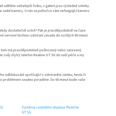
ať uděláte sebelepší fotku, v galerii jsou výsledné snímky
 zadní kamery. U nás na pobočce vám nefungující kameru
 nikdy dostatečně ostré? Pak je pravděpodobně na čase
 servisní technici odstraní závadu do rychlých 60 minut.
díl na tom má pravděpodobně poškozený nebo zanesený
te svůj chytrý telefon Realme GT 5G do naší péče a my
ho odblokování spočívající v odstranění zámku, hesla či
ímto problémem snadno poradíme. Do 60 minut bude vaše
5G
Výměna rozbitého displeje Realme
GT 5G