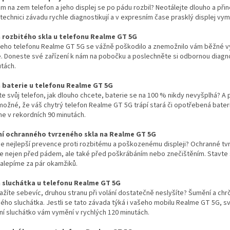
m na zem telefon a jeho displej se po pádu rozbil? Neotálejte dlouho a při
 technici závadu rychle diagnostikují a v expresním čase prasklý displej vy
rozbitého skla u telefonu Realme GT 5G
šeho telefonu Realme GT 5G se vážně poškodilo a znemožnilo vám běžné vy
. Doneste své zařízení k nám na pobočku a poslechněte si odbornou diagno
tách.
baterie u telefonu Realme GT 5G
íte svůj telefon, jak dlouho chcete, baterie se na 100 % nikdy nevyšplhá? A 
možné, že váš chytrý telefon Realme GT 5G trápí stará či opotřebená bater
e v rekordních 90 minutách.
í ochranného tvrzeného skla na Realme GT 5G
 je nejlepší prevence proti rozbitému a poškozenému displeji? Ochranné tv
te nejen před pádem, ale také před poškrábáním nebo znečištěním. Stavte
nalepíme za pár okamžiků.
sluchátka u telefonu Realme GT 5G
ažíte sebevíc, druhou stranu při volání dostatečně neslyšíte? Šumění a c
ho sluchátka. Jestli se tato závada týká i vašeho mobilu Realme GT 5G, sv
í sluchátko vám vymění v rychlých 120 minutách.