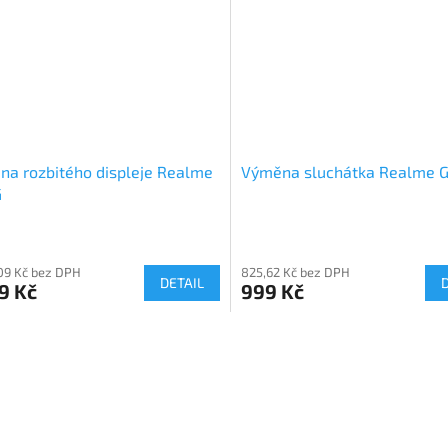
a rozbitého displeje Realme
Výměna sluchátka Realme G
G
09 Kč bez DPH
825,62 Kč bez DPH
DETAIL
9 Kč
999 Kč
O
v
l
á
d
a