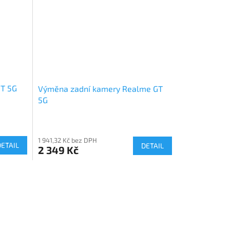
T 5G
Výměna zadní kamery Realme GT
5G
1 941,32 Kč bez DPH
DETAIL
DETAIL
2 349 Kč