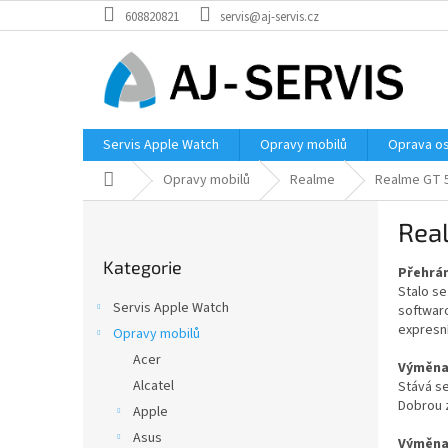
Přejít
608820821
servis@aj-servis.cz
na
obsah
Servis Apple Watch
Opravy mobilů
Oprava os
Domů
Opravy mobilů
Realme
Realme GT 
P
Rea
o
Přeskočit
s
Kategorie
kategorie
Přehrán
t
Stalo se
r
Servis Apple Watch
softwar
a
expresn
Opravy mobilů
n
Acer
n
Výměna
í
Alcatel
Stává se
Dobrou z
p
Apple
a
Asus
Výměna 