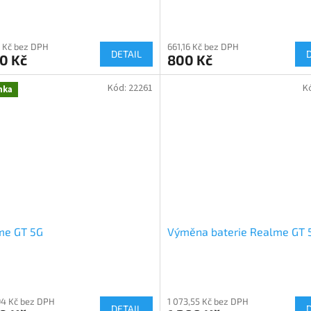
 Kč bez DPH
661,16 Kč bez DPH
DETAIL
0 Kč
800 Kč
Kód:
22261
K
nka
me GT 5G
Výměna baterie Realme GT 
94 Kč bez DPH
1 073,55 Kč bez DPH
DETAIL