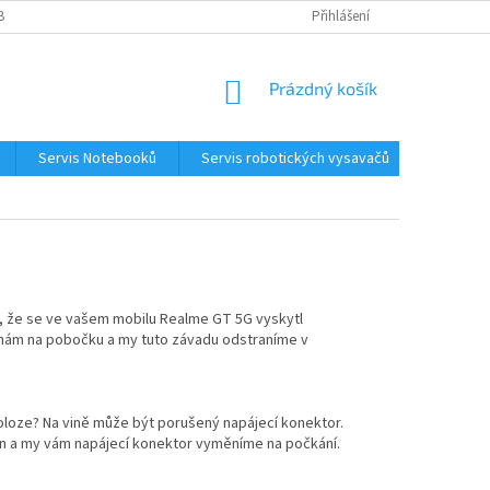
BNÍCH ÚDAJŮ
KONTAKTY
Přihlášení
NÁKUPNÍ
Prázdný košík
KOŠÍK
Servis Notebooků
Servis robotických vysavačů
Kontakt
é, že se ve vašem mobilu Realme GT 5G vyskytl
 nám na pobočku a my tuto závadu odstraníme v
poloze? Na vině může být porušený napájecí konektor.
fon a my vám napájecí konektor vyměníme na počkání.