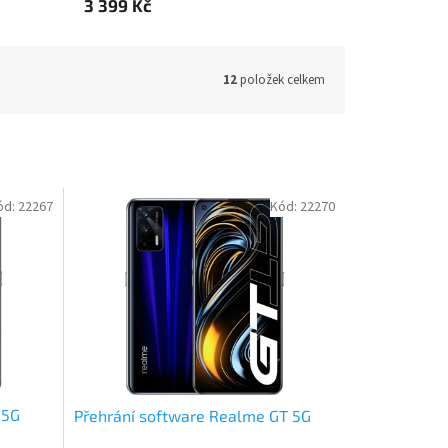
3 399 Kč
12
položek celkem
ód:
22267
Kód:
22270
 5G
Přehrání software Realme GT 5G