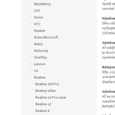
n
Spadl vá
BlackBerry
e
servisní
CAT
l
Honor
Výměna 
Sklo va
HTC
vyčkejte
Huawei
120 minu
Nokia Microsoft
Výměna 
Nubia
Ať nabíj
Motorola
je dost 
vyměním
OnePlus
Lenovo
Nalepen
LG
Víte, co
ochrání
Realme
displej 
Realme x50 Pro
Realme x50m
Výměna 
Ať se sn
Realme x2 Pro Lunar
zanešené
Realme x2
Nefunkčn
Realme 8