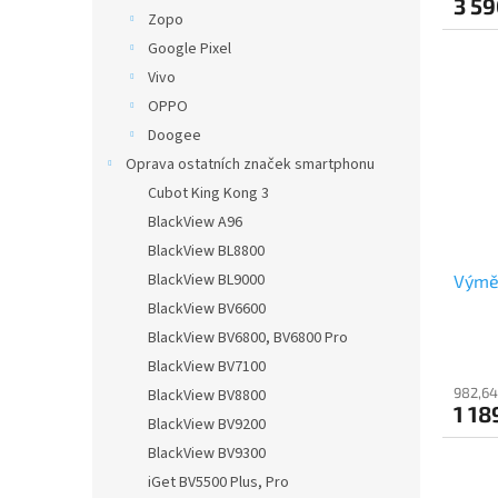
3 59
Zopo
Google Pixel
Vivo
OPPO
Doogee
Oprava ostatních značek smartphonu
Cubot King Kong 3
BlackView A96
BlackView BL8800
BlackView BL9000
Výmě
BlackView BV6600
BlackView BV6800, BV6800 Pro
BlackView BV7100
982,64
BlackView BV8800
1 18
BlackView BV9200
BlackView BV9300
iGet BV5500 Plus, Pro