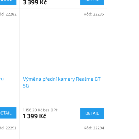
3 399 Kč
ód:
22282
Kód:
22285
ru
Výměna přední kamery Realme GT
5G
1 156,20 Kč bez DPH
DETAIL
DETAIL
1 399 Kč
ód:
22291
Kód:
22294