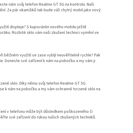
neste nám svůj telefon Realme GT 5G na kontrolu. Naši
mění. Za pár okamžiků tak bude váš chytrý mobil jako nový.
užití displeje? S kupováním nového mobilu ještě
stiku. Rozbité sklo vám naši zkušení technici vymění ve
při běžném využití se zase vybíjí neuvěřitelně rychle? Pak
ie. Doneste své zařízení k nám na pobočku a my vám ji
rzené sklo. Díky němu svůj telefon Realme GT 5G
 se k nám na pobočku a my vám ochranné tvrzené sklo na
hrčení v telefonu může být důsledkem poškozeného či
ěřte své zařízení do rukou našich zkušených techniků.