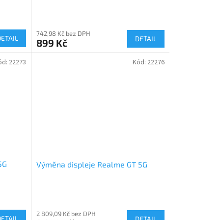
742,98 Kč bez DPH
DETAIL
DETAIL
899 Kč
ód:
22273
Kód:
22276
5G
Výměna displeje Realme GT 5G
2 809,09 Kč bez DPH
DETAIL
DETAIL