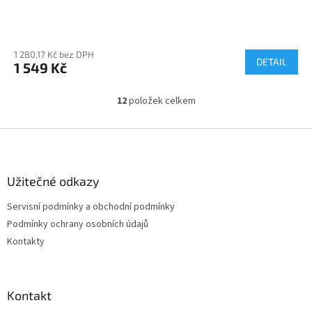
1 280,17 Kč bez DPH
DETAIL
1 549 Kč
12
položek celkem
O
v
l
Z
á
á
d
p
a
a
Užitečné odkazy
c
t
í
Servisní podmínky a obchodní podmínky
í
p
Podmínky ochrany osobních údajů
r
v
Kontakty
k
y
v
ý
Kontakt
p