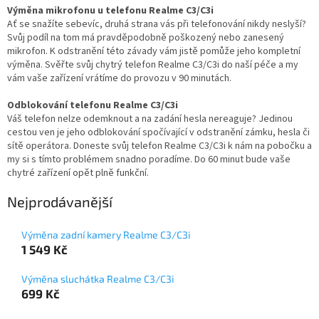
Výměna mikrofonu u telefonu Realme C3/C3i
Ať se snažíte sebevíc, druhá strana vás při telefonování nikdy neslyší?
Svůj podíl na tom má pravděpodobně poškozený nebo zanesený
mikrofon. K odstranění této závady vám jistě pomůže jeho kompletní
výměna. Svěřte svůj chytrý telefon Realme C3/C3i do naší péče a my
vám vaše zařízení vrátíme do provozu v 90 minutách.
Odblokování telefonu Realme C3/C3i
Váš telefon nelze odemknout a na zadání hesla nereaguje? Jedinou
cestou ven je jeho odblokování spočívající v odstranění zámku, hesla či
sítě operátora. Doneste svůj telefon Realme C3/C3i k nám na pobočku a
my si s tímto problémem snadno poradíme. Do 60 minut bude vaše
chytré zařízení opět plně funkční.
Nejprodávanější
Výměna zadní kamery Realme C3/C3i
1 549 Kč
Výměna sluchátka Realme C3/C3i
699 Kč