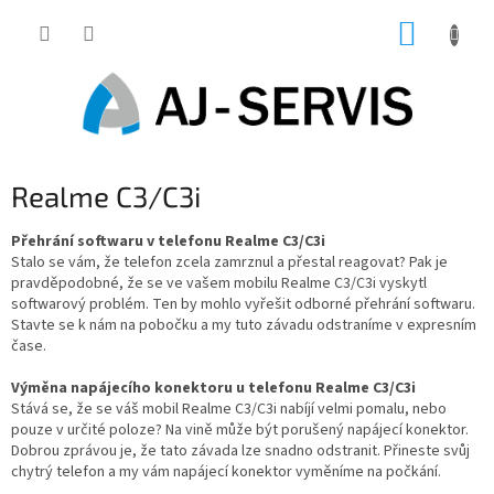
Přejít
NÁKUP
na
obsah
KOŠÍK
Realme C3/C3i
Přehrání softwaru v telefonu Realme C3/C3i
Stalo se vám, že telefon zcela zamrznul a přestal reagovat? Pak je
pravděpodobné, že se ve vašem mobilu Realme C3/C3i vyskytl
softwarový problém. Ten by mohlo vyřešit odborné přehrání softwaru.
Stavte se k nám na pobočku a my tuto závadu odstraníme v expresním
čase.
Výměna napájecího konektoru u telefonu Realme C3/C3i
Stává se, že se váš mobil Realme C3/C3i nabíjí velmi pomalu, nebo
pouze v určité poloze? Na vině může být porušený napájecí konektor.
Dobrou zprávou je, že tato závada lze snadno odstranit. Přineste svůj
chytrý telefon a my vám napájecí konektor vyměníme na počkání.