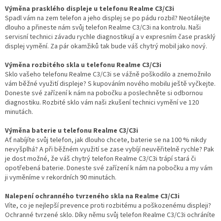
Výměna prasklého displeje u telefonu Realme C3/C3i
Spadl vám na zem telefon a jeho displej se po pádu rozbil? Neotálejte
dlouho a přineste nám svůj telefon Realme C3/C3i na kontrolu. Naši
servisní technici závadu rychle diagnostikují a v expresním čase prasklý
displej vymění. Za pár okamžiků tak bude váš chytrý mobil jako nový.
Výměna rozbitého skla u telefonu Realme C3/C3i
Sklo vašeho telefonu Realme C3/C3i se vážně poškodilo a znemožnilo
vám běžné využití displeje? S kupováním nového mobilu ještě vyčkejte.
Doneste své zařízení k nám na pobočku a poslechněte si odbornou
diagnostiku. Rozbité sklo vám naši zkušení technici vymění ve 120
minutách.
Výměna baterie u telefonu Realme C3/C3i
Ať nabíjíte svůj telefon, jak dlouho chcete, baterie se na 100 % nikdy
nevyšplhá? A při běžném využití se zase vybíjí neuvěřitelně rychle? Pak
je dost možné, že váš chytrý telefon Realme C3/C3i trápí stará či
opotřebená baterie. Doneste své zařízení k nám na pobočku a my vám
ji vyměníme v rekordních 90 minutách.
Nalepení ochranného tvrzeného skla na Realme C3/C3i
Víte, co je nejlepší prevence proti rozbitému a poškozenému displeji?
Ochranné tvrzené sklo. Díky němu svůj telefon Realme C3/C3i ochráníte