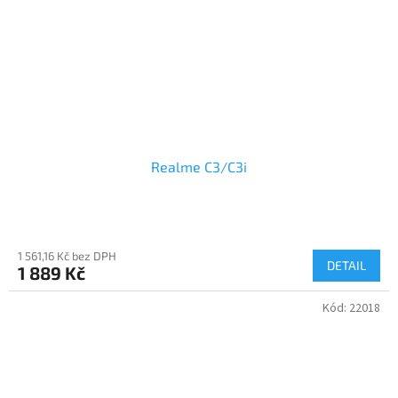
Realme C3/C3i
1 561,16 Kč bez DPH
DETAIL
1 889 Kč
Kód:
22018