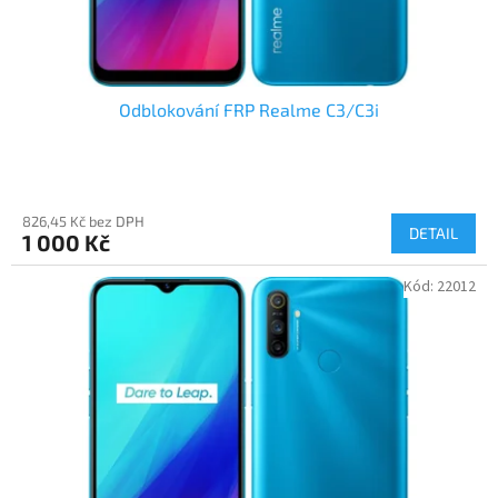
t
ů
Odblokování FRP Realme C3/C3i
826,45 Kč bez DPH
DETAIL
1 000 Kč
Kód:
22012