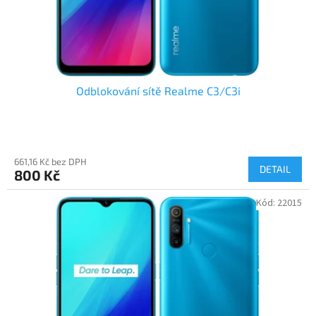
Odblokování sítě Realme C3/C3i
661,16 Kč bez DPH
DETAIL
800 Kč
Kód:
22015