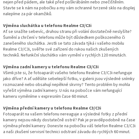
nejen před pádem, ale také před poškrábáním nebo znečištěním.
Stavte se k nám na pobočku a my vám ochranné tvrzené sklo na displej
nalepíme za pár okamžiků.
Výměna sluchátka u telefonu Realme C3/C3i
Ať se snažíte sebevíc, druhou stranu při volání dostatečně neslyšíte?
Šumění a chrčení v telefonu může být důsledkem poškozeného či
zanešeného sluchátka. Jestli se tato závada týká i vašeho mobilu
Realme C3/C3i, svěřte své zařízení do rukou našich zkušených
techniků. Nefunkční sluchátko vám vymění v rychlých 120 minutách.
Výměna zadní kamery u telefonu Realme C3/C3i
Všimli jste si, že fotoaparát vašeho telefonu Realme C3/C3i nefunguje
jako dříve? A ať uděláte sebelepší fotku, v galerii jsou výsledné snímky
rozmazané nebo obsahují nepěkné skvrny? Tento problém by mohla
vyřešit výměna zadní kamery. U nás na pobočce vám nefungující
kameru vyměníme v expresním čase 60 minut.
Výměna přední kamery u telefonu Realme C3/C3i
Fotoaparát na vašem telefonu nereaguje a výsledné fotky z přední
kamery nejsou nikdy dostatečně ostré? Pak je pravděpodobně na čase
výměna přední kamery. Doneste na pobočku váš telefon Realme C3/C3i
a naši zkušení servisní technici odstraní závadu do rychlých 60 minut.