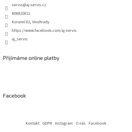
i
servis
@
aj-servis.cz
s
608820821
u
Korunní 82, Vinohrady
https://www.facebook.com/aj-servis
aj_servis
Přijímáme online platby
Facebook
Kontakt
GDPR
Instagram
O nás
Facebook