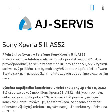
Přejít
NÁKUP
na
obsah
KOŠÍK
Sony Xperia 5 II, AS52
Přehrání softwaru v telefonu Sony Xperia 5 II, AS52
Stalo se vám, že telefon zcela zamrznul a přestal reagovat? Pak je
pravděpodobné, že se ve vašem mobilu Sony Xperia 5 II, AS52 vyskytl
softwarový problém. Ten by mohlo vyřešit odborné přehrání softwaru.
Stavte se k nám na pobočku a my tuto závadu odstraníme v expresním
čase.
Výměna napájecího konektoru u telefonu Sony Xperia 5 II, AS52
Stává se, že se váš mobil Sony Xperia 5 II, AS52 nabíjí velmi pomalu,
nebo pouze v určité poloze? Na vině může být porušený napájecí
konektor. Dobrou zprávou je, že tato závada lze snadno odstranit.
Přineste svůj chytrý telefon a my vám napájecí konektor vyměníme na
počkání.