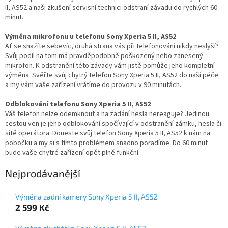
II, AS52 a naši zkušení servisní technici odstraní závadu do rychlých 60
minut.
Výměna mikrofonu u telefonu Sony Xperia 5 II, AS52
Ať se snažíte sebevíc, druhá strana vás při telefonování nikdy neslyší?
Svůj podíl na tom má pravděpodobně poškozený nebo zanesený
mikrofon. K odstranění této závady vám jistě pomůže jeho kompletní
výměna. Svěřte svůj chytrý telefon Sony Xperia 5 II, AS52 do naší péče
a my vám vaše zařízení vrátíme do provozu v 90 minutách.
Odblokování telefonu Sony Xperia 5 II, AS52
Váš telefon nelze odemknout a na zadání hesla nereaguje? Jedinou
cestou ven je jeho odblokování spočívající v odstranění zámku, hesla či
sítě operátora. Doneste svůj telefon Sony Xperia 5 II, AS52 k nám na
pobočku a my si s tímto problémem snadno poradíme. Do 60 minut
bude vaše chytré zařízení opět plně funkční.
Nejprodávanější
Výměna zadní kamery Sony Xperia 5 II, AS52
2 599 Kč