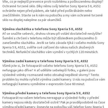
Víte, co je nejlepší prevence proti rozbitému a poškozenému displeji?
Ochranné tvrzené sklo. Díky němu svůj telefon Sony Xperia 5 II, AS52
ochráníte nejen před pádem, ale také před poškrábáním nebo
znečištěním. Stavte se k nám na pobočku a my vám ochranné tvrzené
sklo na displej nalepíme za pár okamžiků.
Výměna sluchátka u telefonu Sony Xperia 5 II, AS52
Ať se snažíte sebevíc, druhou stranu při volání dostatečně neslyšíte?
Šumění a chrčení v telefonu může být důsledkem poškozeného či
zanešeného sluchátka. Jestli se tato závada týká i vašeho mobilu Sony
Xperia 5 II, AS52, svěřte své zařízení do rukou našich zkušených
techniků. Nefunkční sluchátko vám vymění v rychlých 120 minutách.
Výměna zadní kamery u telefonu Sony Xperia 5 II, AS52
Všimli jste si, že fotoaparát vašeho telefonu Sony Xperia 5 II, AS52
nefunguje jako dříve? A ať uděláte sebelepší fotku, v galerii jsou
výsledné snímky rozmazané nebo obsahují nepěkné skvrny? Tento
problém by mohla vyřešit výměna zadní kamery. U nás na pobočce vám
nefungující kameru vyměníme v expresním čase 60 minut.
Výměna přední kamery u telefonu Sony Xperia 5 II, AS52
Fotoaparát na vašem telefonu nereaguje a výsledné fotky z přední
kamery nejsou nikdy dostatečně ostré? Pak je pravděpodobně na čase
výměna přední kamery. Doneste na pobočku váš telefon Sony Xperia 5