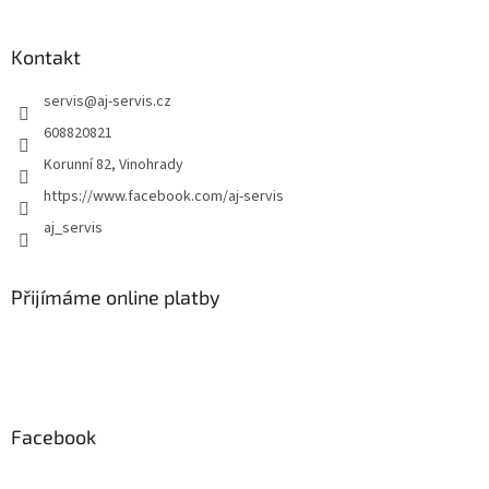
y
v
ý
Kontakt
p
i
servis
@
aj-servis.cz
s
608820821
u
Korunní 82, Vinohrady
https://www.facebook.com/aj-servis
aj_servis
Přijímáme online platby
Facebook