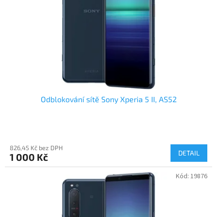
Odblokování sítě Sony Xperia 5 II, AS52
826,45 Kč bez DPH
DETAIL
1 000 Kč
Kód:
19876