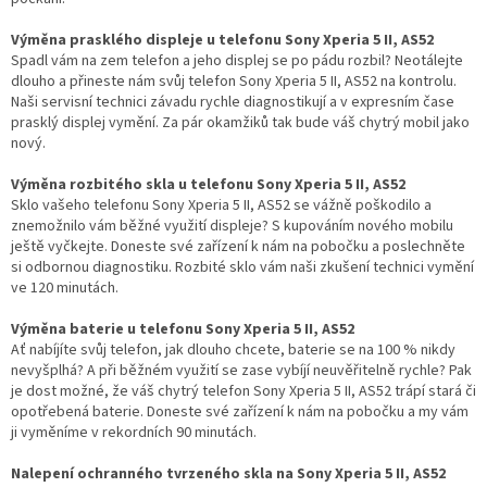
Výměna prasklého displeje u telefonu Sony Xperia 5 II, AS52
Spadl vám na zem telefon a jeho displej se po pádu rozbil? Neotálejte
dlouho a přineste nám svůj telefon Sony Xperia 5 II, AS52 na kontrolu.
Naši servisní technici závadu rychle diagnostikují a v expresním čase
prasklý displej vymění. Za pár okamžiků tak bude váš chytrý mobil jako
nový.
Výměna rozbitého skla u telefonu Sony Xperia 5 II, AS52
Sklo vašeho telefonu Sony Xperia 5 II, AS52 se vážně poškodilo a
znemožnilo vám běžné využití displeje? S kupováním nového mobilu
ještě vyčkejte. Doneste své zařízení k nám na pobočku a poslechněte
si odbornou diagnostiku. Rozbité sklo vám naši zkušení technici vymění
ve 120 minutách.
Výměna baterie u telefonu Sony Xperia 5 II, AS52
Ať nabíjíte svůj telefon, jak dlouho chcete, baterie se na 100 % nikdy
nevyšplhá? A při běžném využití se zase vybíjí neuvěřitelně rychle? Pak
je dost možné, že váš chytrý telefon Sony Xperia 5 II, AS52 trápí stará či
opotřebená baterie. Doneste své zařízení k nám na pobočku a my vám
ji vyměníme v rekordních 90 minutách.
Nalepení ochranného tvrzeného skla na Sony Xperia 5 II, AS52