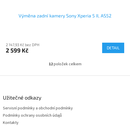
Výměna zadní kamery Sony Xperia 5 II, AS52
2 147,93 Kč bez DPH
DETAIL
2 599 Kč
12
položek celkem
O
v
l
Z
á
á
d
p
a
a
Užitečné odkazy
c
t
í
Servisní podmínky a obchodní podmínky
í
p
Podmínky ochrany osobních údajů
r
v
Kontakty
k