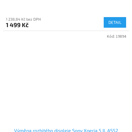
1 238,84 Kč bez DPH
DETAIL
1 499 Kč
Kód:
19894
Výměna rozbitého displeje Sony Xperia 5 II, AS52