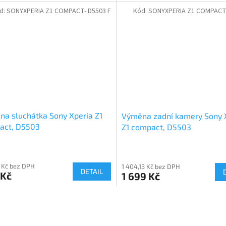
d:
SONYXPERIA Z1 COMPACT- D5503 F
Kód:
SONYXPERIA Z1 COMPACT-
a sluchátka Sony Xperia Z1
Výměna zadní kamery Sony 
act, D5503
Z1 compact, D5503
 Kč bez DPH
1 404,13 Kč bez DPH
DETAIL
 Kč
1 699 Kč
O
v
l