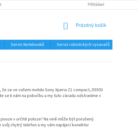
BNÍCH ÚDAJŮ
KONTAKTY
Přihlášení
NÁKUPNÍ
Prázdný košík
KOŠÍK
Servis Notebooků
Servis robotických vysavačů
Kontakt
é, že se ve vašem mobilu Sony Xperia Z1 compact, D5503
vte se k nám na pobočku a my tuto závadu odstraníme v
o pouze v určité poloze? Na vině může být porušený
e svůj chytrý telefon a my vám napájecí konektor