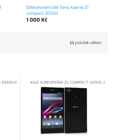
1
Odblokování sítě Sony Xperia Z1
compact, D5503
1 000 Kč
11
položek celkem
 D5503 H
Kód:
SONYXPERIA Z1 COMPACT- D5503 J