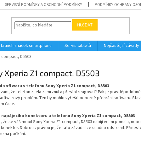
SERVISNÍ PODMÍNKY A OBCHODNÍ PODMÍNKY
PODMÍNKY OCHRANY OSO
HLEDAT
tatních značek smartphonu
Servis tabletů
Nejčastější závady
1 compact, D5503
y Xperia Z1 compact, D5503
í softwaru v telefonu Sony Xperia Z1 compact, D5503
e vám, že telefon zcela zamrznul a přestal reagovat? Pak je pravděpodobn
 softwarový problém. Ten by mohlo vyřešit odborné přehrání softwaru. Sta
ím čase.
napájecího konektoru u telefonu Sony Xperia Z1 compact, D5503
, že se váš mobil Sony Xperia Z1 compact, D5503 nabíjí velmi pomalu, neb
 konektor. Dobrou zprávou je, že tato závada lze snadno odstranit. Přinest
e na počkání.