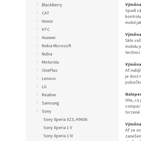
n
Výměna 
BlackBerry
e
Spadl vá
CAT
l
kontrolu
Honor
mobil ja
HTC
Výměna 
Huawei
Sklo va
Nokia Microsoft
mobilu j
technici
Nubia
Motorola
Výměna 
Ať nabíj
OnePlus
je dost 
Lenovo
pobočku
LG
Nalepen
Realme
Víte, co
Samsung
compact
Sony
tvrzené 
Sony Xperia XZ3, H9436
Výměna 
Sony Xperia 1 V
Ať se sn
Sony Xperia 1 IV
zanešené