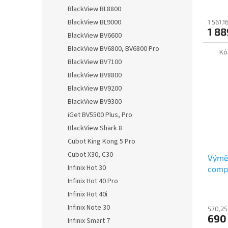
BlackView BL8800
BlackView BL9000
1 561,
1 88
BlackView BV6600
BlackView BV6800, BV6800 Pro
Kó
BlackView BV7100
BlackView BV8800
BlackView BV9200
BlackView BV9300
iGet BV5500 Plus, Pro
BlackView Shark 8
Cubot King Kong 5 Pro
Cubot X30, C30
Výměn
Infinix Hot 30
comp
Infinix Hot 40 Pro
Infinix Hot 40i
Infinix Note 30
570,25
690
Infinix Smart 7