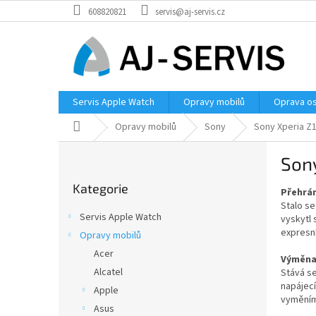
Přejít
608820821
servis@aj-servis.cz
na
obsah
Servis Apple Watch
Opravy mobilů
Oprava os
Domů
Opravy mobilů
Sony
Sony Xperia Z
P
Son
o
Přeskočit
s
Kategorie
kategorie
Přehrán
t
Stalo s
r
Servis Apple Watch
vyskytl
a
expresn
Opravy mobilů
n
Acer
n
Výměna 
í
Alcatel
Stává se
napájecí
p
Apple
vyměním
a
Asus