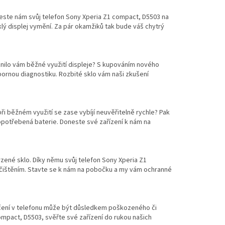
ineste nám svůj telefon Sony Xperia Z1 compact, D5503 na
sklý displej vymění. Za pár okamžiků tak bude váš chytrý
nilo vám běžné využití displeje? S kupováním nového
bornou diagnostiku. Rozbité sklo vám naši zkušení
při běžném využití se zase vybíjí neuvěřitelně rychle? Pak
 opotřebená baterie. Doneste své zařízení k nám na
rzené sklo. Díky němu svůj telefon Sony Xperia Z1
čištěním. Stavte se k nám na pobočku a my vám ochranné
hrčení v telefonu může být důsledkem poškozeného či
ompact, D5503, svěřte své zařízení do rukou našich