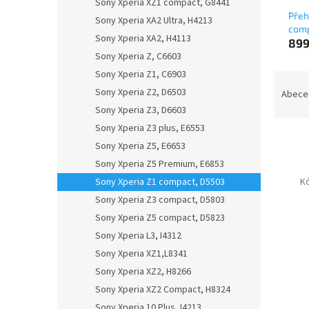
Sony Xperia XZ1 compact, G8441
Přeh
Sony Xperia XA2 Ultra, H4213
comp
Sony Xperia XA2, H4113
899
Sony Xperia Z, C6603
Sony Xperia Z1, C6903
Ř
a
Sony Xperia Z2, D6503
Abece
z
Sony Xperia Z3, D6603
e
Sony Xperia Z3 plus, E6553
n
Sony Xperia Z5, E6653
í
Sony Xperia Z5 Premium, E6853
p
V
Sony Xperia Z1 compact, D5503
K
r
ý
o
Sony Xperia Z3 compact, D5803
p
d
Sony Xperia Z5 compact, D5823
i
u
s
Sony Xperia L3, I4312
k
p
Sony Xperia XZ1,L8341
t
r
Sony Xperia XZ2, H8266
ů
o
Sony Xperia XZ2 Compact, H8324
d
Sony Xperia 10 Plus, I4213