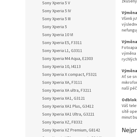
zkušenýc
Sony Xperia 5 V
Sony Xperia 5 IV
Výměna 
Všimli j
Sony Xperia 5 III
výsledn
Sony Xperia 5
nefungu
Sony Xperia 10 VI
Výměna 
Sony Xperia E5, F3311
Fotoapa
Sony Xperia L1, G3311
výměna p
Sony Xperia M4 Aqua, E2303
rychlých
Sony Xperia 10, I4113
Výměna 
Sony Xperia X compact, F5321
Ať se sn
mikrofon
Sony Xperia XA, F3111
naší péč
Sony Xperia XA ultra, F3211
Sony Xperia XA1, G3121
Odbloko
Váš tele
Sony Xperia XA1 Plus, G3412
sítě op
Sony Xperia XA1 Ultra, G3221
minut bu
Sony Xperia XZ, F8332
Nejpr
Sony Xperia XZ Premium, G8142