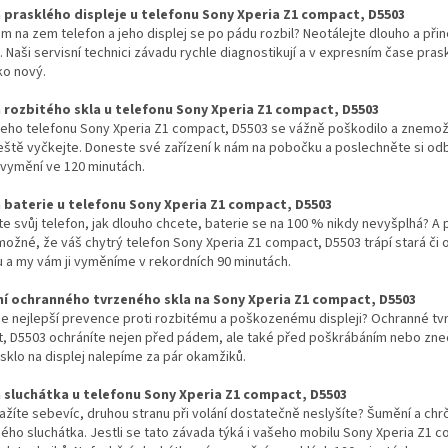
prasklého displeje u telefonu Sony Xperia Z1 compact, D5503
m na zem telefon a jeho displej se po pádu rozbil? Neotálejte dlouho a př
. Naši servisní technici závadu rychle diagnostikují a v expresním čase pra
ko nový.
rozbitého skla u telefonu Sony Xperia Z1 compact, D5503
šeho telefonu Sony Xperia Z1 compact, D5503 se vážně poškodilo a znemož
eště vyčkejte. Doneste své zařízení k nám na pobočku a poslechněte si od
 vymění ve 120 minutách.
baterie u telefonu Sony Xperia Z1 compact, D5503
íte svůj telefon, jak dlouho chcete, baterie se na 100 % nikdy nevyšplhá? A 
možné, že váš chytrý telefon Sony Xperia Z1 compact, D5503 trápí stará či
 a my vám ji vyměníme v rekordních 90 minutách.
í ochranného tvrzeného skla na Sony Xperia Z1 compact, D5503
 je nejlepší prevence proti rozbitému a poškozenému displeji? Ochranné tv
, D5503 ochráníte nejen před pádem, ale také před poškrábáním nebo zne
sklo na displej nalepíme za pár okamžiků.
sluchátka u telefonu Sony Xperia Z1 compact, D5503
ažíte sebevíc, druhou stranu při volání dostatečně neslyšíte? Šumění a c
ho sluchátka. Jestli se tato závada týká i vašeho mobilu Sony Xperia Z1 c