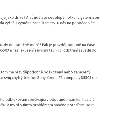
je jako dříve? A ať uděláte sebelepší fotku, v galerii jsou
la vyřešit výměna zadní kamery. U nás na pobočce vám
 nikdy dostatečně ostré? Pak je pravděpodobně na čase
03 a naši zkušení servisní technici odstraní závadu do
díl na tom má pravděpodobně poškozený nebo zanesený
e svůj chytrý telefon Sony Xperia Z1 compact, D5503 do
ho odblokování spočívající v odstranění zámku, hesla či
očku a my si s tímto problémem snadno poradíme. Do 60