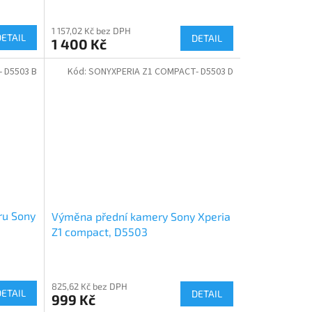
1 157,02 Kč bez DPH
DETAIL
DETAIL
1 400 Kč
 D5503 B
Kód:
SONYXPERIA Z1 COMPACT- D5503 D
ru Sony
Výměna přední kamery Sony Xperia
Z1 compact, D5503
825,62 Kč bez DPH
DETAIL
DETAIL
999 Kč