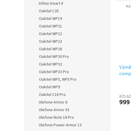
Infinix Smart 8
Kó
Oukitel C35
Oukitel WP19
Oukitel WP21
Oukitel WP22
Oukitel WP23
Oukitel WP26
Oukitel WP30 Pro
Oukitel WP32
Výměn
Oukitel WP33 Pro
comp
Oukitel WP5, WP5 Pro
Oukitel WP9
Oukitel C18 Pro
825,62
999
Ulefone Armor 6
Ulefone Armor X3
Ulefone Note 16 Pro
Ulefone Power Armor 13