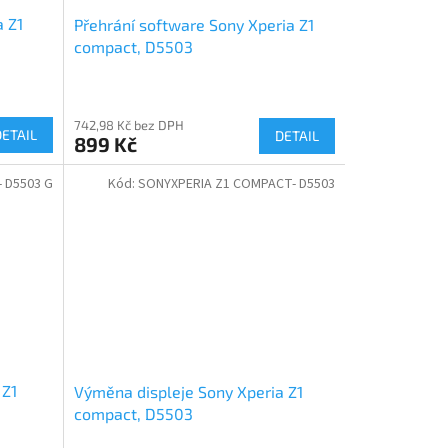
a Z1
Přehrání software Sony Xperia Z1
compact, D5503
742,98 Kč bez DPH
DETAIL
DETAIL
899 Kč
 D5503 G
Kód:
SONYXPERIA Z1 COMPACT- D5503
 Z1
Výměna displeje Sony Xperia Z1
compact, D5503