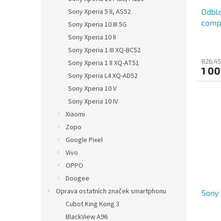
u
Odblo
Sony Xperia 5 II, AS52
k
comp
t
Sony Xperia 10 III 5G
ů
Sony Xperia 10 II
Sony Xperia 1 III XQ-BC52
826,45
Sony Xperia 1 II XQ-AT51
1 00
Sony Xperia L4 XQ-AD52
Sony Xperia 10 V
Sony Xperia 10 IV
Xiaomi
Zopo
Google Pixel
Vivo
OPPO
Doogee
Oprava ostatních značek smartphonu
Sony 
Cubot King Kong 3
BlackView A96