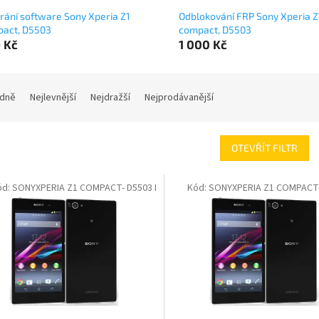
rání software Sony Xperia Z1
Odblokování FRP Sony Xperia Z
act, D5503
compact, D5503
 Kč
1 000 Kč
dně
Nejlevnější
Nejdražší
Nejprodávanější
OTEVŘÍT FILTR
ód:
SONYXPERIA Z1 COMPACT- D5503 I
Kód:
SONYXPERIA Z1 COMPACT-