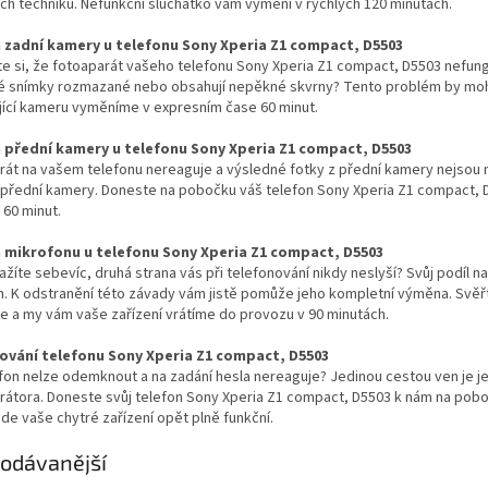
h techniků. Nefunkční sluchátko vám vymění v rychlých 120 minutách.
zadní kamery u telefonu Sony Xperia Z1 compact, D5503
ste si, že fotoaparát vašeho telefonu Sony Xperia Z1 compact, D5503 nefungu
é snímky rozmazané nebo obsahují nepěkné skvrny? Tento problém by moh
jící kameru vyměníme v expresním čase 60 minut.
přední kamery u telefonu Sony Xperia Z1 compact, D5503
rát na vašem telefonu nereaguje a výsledné fotky z přední kamery nejsou
řední kamery. Doneste na pobočku váš telefon Sony Xperia Z1 compact, D55
 60 minut.
mikrofonu u telefonu Sony Xperia Z1 compact, D5503
ažíte sebevíc, druhá strana vás při telefonování nikdy neslyší? Svůj po
. K odstranění této závady vám jistě pomůže jeho kompletní výměna. Svěřt
e a my vám vaše zařízení vrátíme do provozu v 90 minutách.
vání telefonu Sony Xperia Z1 compact, D5503
fon nelze odemknout a na zadání hesla nereaguje? Jedinou cestou ven je je
erátora. Doneste svůj telefon Sony Xperia Z1 compact, D5503 k nám na pob
de vaše chytré zařízení opět plně funkční.
odávanější