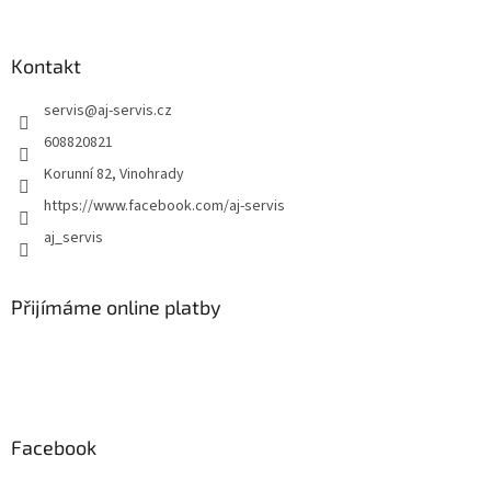
y
v
ý
Kontakt
p
i
servis
@
aj-servis.cz
s
608820821
u
Korunní 82, Vinohrady
https://www.facebook.com/aj-servis
aj_servis
Přijímáme online platby
Facebook