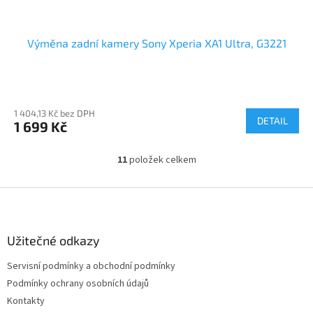
Výměna zadní kamery Sony Xperia XA1 Ultra, G3221
1 404,13 Kč bez DPH
DETAIL
1 699 Kč
11
položek celkem
O
v
l
Z
á
á
d
p
a
a
Užitečné odkazy
c
t
í
Servisní podmínky a obchodní podmínky
í
p
Podmínky ochrany osobních údajů
r
v
Kontakty
k