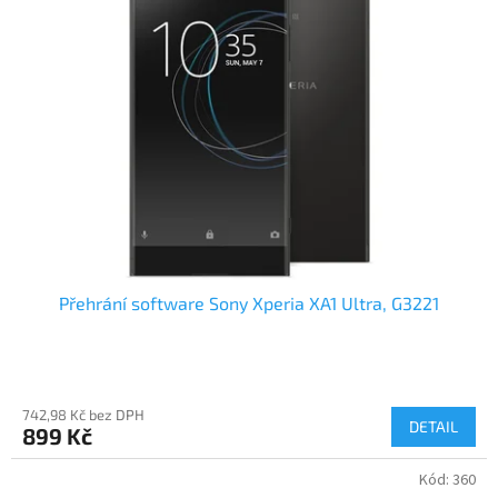
Přehrání software Sony Xperia XA1 Ultra, G3221
742,98 Kč bez DPH
DETAIL
899 Kč
Kód:
360