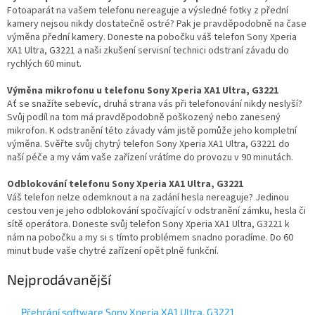
Fotoaparát na vašem telefonu nereaguje a výsledné fotky z přední
kamery nejsou nikdy dostatečně ostré? Pak je pravděpodobně na čase
výměna přední kamery. Doneste na pobočku váš telefon Sony Xperia
XA1 Ultra, G3221 a naši zkušení servisní technici odstraní závadu do
rychlých 60 minut.
Výměna mikrofonu u telefonu Sony Xperia XA1 Ultra, G3221
Ať se snažíte sebevíc, druhá strana vás při telefonování nikdy neslyší?
Svůj podíl na tom má pravděpodobně poškozený nebo zanesený
mikrofon. K odstranění této závady vám jistě pomůže jeho kompletní
výměna. Svěřte svůj chytrý telefon Sony Xperia XA1 Ultra, G3221 do
naší péče a my vám vaše zařízení vrátíme do provozu v 90 minutách.
Odblokování telefonu Sony Xperia XA1 Ultra, G3221
Váš telefon nelze odemknout a na zadání hesla nereaguje? Jedinou
cestou ven je jeho odblokování spočívající v odstranění zámku, hesla či
sítě operátora. Doneste svůj telefon Sony Xperia XA1 Ultra, G3221 k
nám na pobočku a my si s tímto problémem snadno poradíme. Do 60
minut bude vaše chytré zařízení opět plně funkční.
Nejprodávanější
Přehrání software Sony Xperia XA1 Ultra, G3221