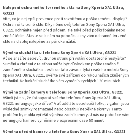
Nalepení ochranného tvrzeného skla na Sony Xperia XA1 Ultra,
G3221
Víte, co je nejlepší prevence proti rozbitému a poškozenému displeji?
Ochranné tvrzené sklo. Díky němu svůj telefon Sony Xperia XA1 Ultra,
G3221 ochráníte nejen před pádem, ale také před poškrábáním nebo
znečištěním. Stavte se k nám na pobočku a my vám ochranné tvrzené
sklo na displej nalepíme za pár okamžiků.
Výměna sluchátka u telefonu Sony Xperia XA1 Ultra, G3221
Ať se snažíte sebevíc, druhou stranu při volání dostatečně neslyšíte?
Šumění a chrčení v telefonu může být důsledkem poškozeného či
zanešeného sluchátka. Jestli se tato závada týká i vašeho mobilu Sony
Xperia XA1 Ultra, G3221, svěřte své zařízení do rukou našich zkušených
techniků. Nefunkční sluchátko vám vymění v rychlých 120 minutách.
Výměna zadní kamery u telefonu Sony Xperia XA1 Ultra, G3221
Všimli jste si, že fotoaparát vašeho telefonu Sony Xperia XA1 Ultra,
G3221 nefunguje jako dříve? A ať uděláte sebelepší fotku, v galerii jsou
výsledné snímky rozmazané nebo obsahují nepěkné skvrny? Tento
problém by mohla vyřešit výměna zadní kamery. U nás na pobočce vám
nefungující kameru vyměníme v expresním čase 60 minut.
Výměna přední kamery u telefonu Sony Xperia XA1 Ultra, G3221