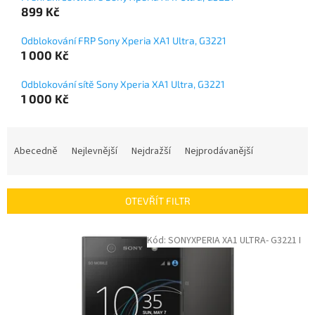
899 Kč
Odblokování FRP Sony Xperia XA1 Ultra, G3221
1 000 Kč
Odblokování sítě Sony Xperia XA1 Ultra, G3221
1 000 Kč
Ř
a
Abecedně
Nejlevnější
Nejdražší
Nejprodávanější
z
e
n
OTEVŘÍT FILTR
í
p
V
Kód:
SONYXPERIA XA1 ULTRA- G3221 I
r
ý
o
p
d
i
u
s
k
p