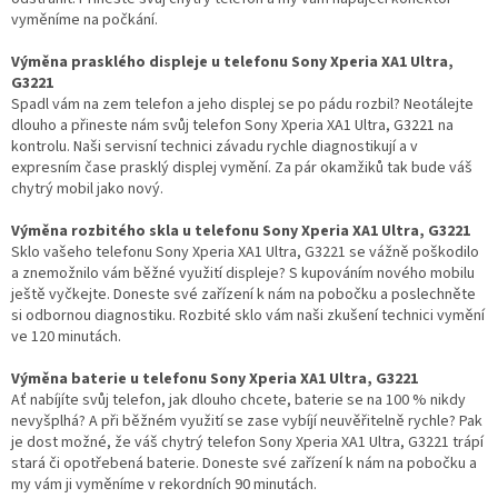
vyměníme na počkání.
Výměna prasklého displeje u telefonu Sony Xperia XA1 Ultra,
G3221
Spadl vám na zem telefon a jeho displej se po pádu rozbil? Neotálejte
dlouho a přineste nám svůj telefon Sony Xperia XA1 Ultra, G3221 na
kontrolu. Naši servisní technici závadu rychle diagnostikují a v
expresním čase prasklý displej vymění. Za pár okamžiků tak bude váš
chytrý mobil jako nový.
Výměna rozbitého skla u telefonu Sony Xperia XA1 Ultra, G3221
Sklo vašeho telefonu Sony Xperia XA1 Ultra, G3221 se vážně poškodilo
a znemožnilo vám běžné využití displeje? S kupováním nového mobilu
ještě vyčkejte. Doneste své zařízení k nám na pobočku a poslechněte
si odbornou diagnostiku. Rozbité sklo vám naši zkušení technici vymění
ve 120 minutách.
Výměna baterie u telefonu Sony Xperia XA1 Ultra, G3221
Ať nabíjíte svůj telefon, jak dlouho chcete, baterie se na 100 % nikdy
nevyšplhá? A při běžném využití se zase vybíjí neuvěřitelně rychle? Pak
je dost možné, že váš chytrý telefon Sony Xperia XA1 Ultra, G3221 trápí
stará či opotřebená baterie. Doneste své zařízení k nám na pobočku a
my vám ji vyměníme v rekordních 90 minutách.