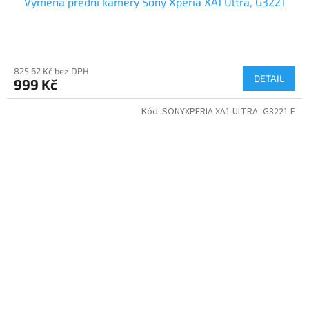
Výměna přední kamery Sony Xperia XA1 Ultra, G3221
825,62 Kč bez DPH
DETAIL
999 Kč
Kód:
SONYXPERIA XA1 ULTRA- G3221 F