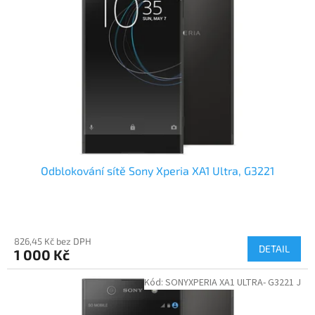
Odblokování sítě Sony Xperia XA1 Ultra, G3221
826,45 Kč bez DPH
DETAIL
1 000 Kč
Kód:
SONYXPERIA XA1 ULTRA- G3221 J