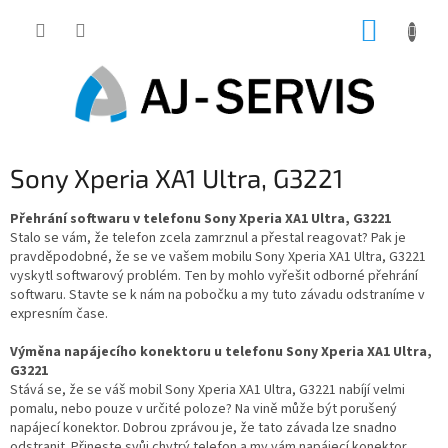
Přejít
NÁKUP
na
obsah
KOŠÍK
Sony Xperia XA1 Ultra, G3221
Přehrání softwaru v telefonu Sony Xperia XA1 Ultra, G3221
Stalo se vám, že telefon zcela zamrznul a přestal reagovat? Pak je
pravděpodobné, že se ve vašem mobilu Sony Xperia XA1 Ultra, G3221
vyskytl softwarový problém. Ten by mohlo vyřešit odborné přehrání
softwaru. Stavte se k nám na pobočku a my tuto závadu odstraníme v
expresním čase.
Výměna napájecího konektoru u telefonu Sony Xperia XA1 Ultra,
G3221
Stává se, že se váš mobil Sony Xperia XA1 Ultra, G3221 nabíjí velmi
pomalu, nebo pouze v určité poloze? Na vině může být porušený
napájecí konektor. Dobrou zprávou je, že tato závada lze snadno
odstranit. Přineste svůj chytrý telefon a my vám napájecí konektor