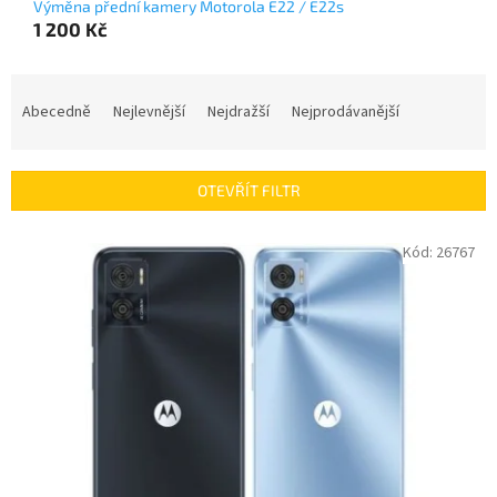
Výměna přední kamery Motorola E22 / E22s
1 200 Kč
Ř
a
Abecedně
Nejlevnější
Nejdražší
Nejprodávanější
z
e
n
OTEVŘÍT FILTR
í
p
V
Kód:
26767
r
ý
o
p
d
i
u
s
k
p
t
r
ů
o
d
u
k