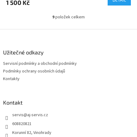
1 500 Kč
9
položek celkem
O
v
l
Z
á
á
d
p
a
a
Užitečné odkazy
c
t
í
Servisní podmínky a obchodní podmínky
í
p
Podmínky ochrany osobních údajů
r
v
Kontakty
k
y
v
ý
Kontakt
p
i
servis
@
aj-servis.cz
s
608820821
u
Korunní 82, Vinohrady