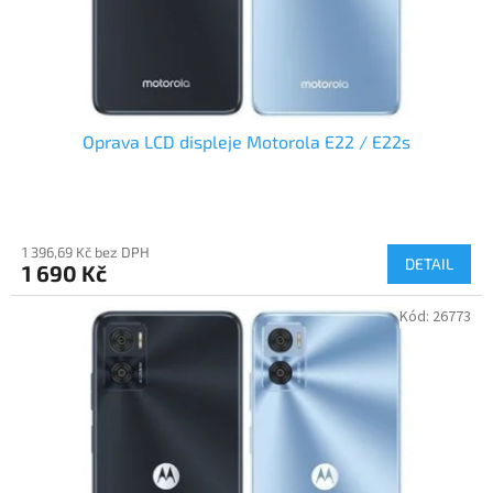
Oprava LCD displeje Motorola E22 / E22s
1 396,69 Kč bez DPH
DETAIL
1 690 Kč
Kód:
26773