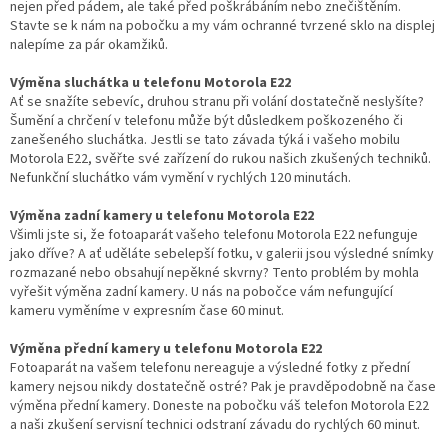
nejen před pádem, ale také před poškrábáním nebo znečištěním.
Stavte se k nám na pobočku a my vám ochranné tvrzené sklo na displej
nalepíme za pár okamžiků.
Výměna sluchátka u telefonu Motorola E22
Ať se snažíte sebevíc, druhou stranu při volání dostatečně neslyšíte?
Šumění a chrčení v telefonu může být důsledkem poškozeného či
zanešeného sluchátka. Jestli se tato závada týká i vašeho mobilu
Motorola E22, svěřte své zařízení do rukou našich zkušených techniků.
Nefunkční sluchátko vám vymění v rychlých 120 minutách.
Výměna zadní kamery u telefonu Motorola E22
Všimli jste si, že fotoaparát vašeho telefonu Motorola E22 nefunguje
jako dříve? A ať uděláte sebelepší fotku, v galerii jsou výsledné snímky
rozmazané nebo obsahují nepěkné skvrny? Tento problém by mohla
vyřešit výměna zadní kamery. U nás na pobočce vám nefungující
kameru vyměníme v expresním čase 60 minut.
Výměna přední kamery u telefonu Motorola E22
Fotoaparát na vašem telefonu nereaguje a výsledné fotky z přední
kamery nejsou nikdy dostatečně ostré? Pak je pravděpodobně na čase
výměna přední kamery. Doneste na pobočku váš telefon Motorola E22
a naši zkušení servisní technici odstraní závadu do rychlých 60 minut.