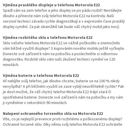
Výměna prasklého displeje u telefonu Motorola E22
Spadl vám na zem telefon a jeho displej se po pádu rozbil? Neotálejte
dlouho a přineste nám svůj telefon Motorola E22 na kontrolu. Naši
servisní technici závadu rychle diagnostikují a v expresním čase prasklý
displej vymění. Za pár okamžiků tak bude váš chytrý mobil jako nový.
Výměna rozbitého skla u telefonu Motorola E22
Sklo vašeho telefonu Motorola E22 se vážně poškodilo a znemožnilo
vám běžné využití displeje? S kupováním nového mobilu ještě vyčkejte.
Doneste své zařízení k nám na pobočku a poslechněte si odbornou
diagnostiku. Rozbité sklo vám naši zkušení technici vymění ve 120
minutách.
Výměna baterie u telefonu Motorola E22
Ať nabíjíte svůj telefon, jak dlouho chcete, baterie se na 100 % nikdy
nevyšplhá? A při běžném využití se zase vybíjí neuvěřitelně rychle? Pak
je dost možné, že váš chytrý telefon Motorola E22 trápí stará či
opotřebená baterie. Doneste své zařízení k nám na pobočku a my vám
ji vyměníme v rekordních 90 minutách.
Nalepení ochranného tvrzeného skla na Motorola E22
Víte, co je nejlepší prevence proti rozbitému a poškozenému displeji?
Ochranné tvrzené sklo. Díky němu svůj telefon Motorola E22 ochráníte