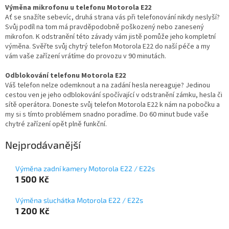
Výměna mikrofonu u telefonu Motorola E22
Ať se snažíte sebevíc, druhá strana vás při telefonování nikdy neslyší?
Svůj podíl na tom má pravděpodobně poškozený nebo zanesený
mikrofon. K odstranění této závady vám jistě pomůže jeho kompletní
výměna. Svěřte svůj chytrý telefon Motorola E22 do naší péče a my
vám vaše zařízení vrátíme do provozu v 90 minutách.
Odblokování telefonu Motorola E22
Váš telefon nelze odemknout a na zadání hesla nereaguje? Jedinou
cestou ven je jeho odblokování spočívající v odstranění zámku, hesla či
sítě operátora. Doneste svůj telefon Motorola E22 k nám na pobočku a
my si s tímto problémem snadno poradíme. Do 60 minut bude vaše
chytré zařízení opět plně funkční.
Nejprodávanější
Výměna zadní kamery Motorola E22 / E22s
1 500 Kč
Výměna sluchátka Motorola E22 / E22s
1 200 Kč