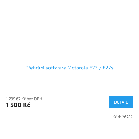
Přehrání software Motorola E22 / E22s
1 239,67 Kč bez DPH
DETAIL
1 500 Kč
Kód:
26782