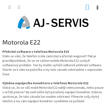
Přejít
NÁKUP
na
obsah
KOŠÍK
Motorola E22
Přehrání softwaru v telefonu Motorola E22
Stalo se vám, že telefon zcela zamrznul a přestal reagovat? Pak je
pravděpodobné, že se ve vašem mobilu Motorola E22 vyskytl
softwarový problém. Ten by mohlo vyřešit odborné přehrání softwaru.
Stavte se k nám na pobočku a my tuto závadu odstraníme v expresním
čase.
Výměna napájecího konektoru u telefonu Motorola E22
Stává se, že se váš mobil Motorola E22 nabíjí velmi pomalu, nebo pouze
v určité poloze? Na vině může být porušený napájecí konektor. Dobrou
zprávou je, že tato závada lze snadno odstranit. Přineste svůj chytrý
telefon a my vám napájecí konektor vyměníme na počkání.