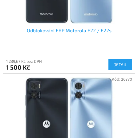
t
ů
Odblokování FRP Motorola E22 / E22s
1 239,67 Kč bez DPH
DETAIL
1 500 Kč
Kód:
26770