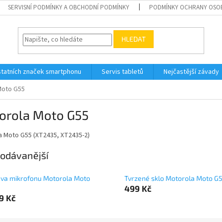
SERVISNÍ PODMÍNKY A OBCHODNÍ PODMÍNKY
PODMÍNKY OCHRANY OSO
HLEDAT
tatních značek smartphonu
Servis tabletů
Nejčastější závady
Moto G55
orola Moto G55
a Moto G55
(XT2435, XT2435-2)
odávanější
va mikrofonu Motorola Moto
Tvrzené sklo Motorola Moto G
499 Kč
99 Kč