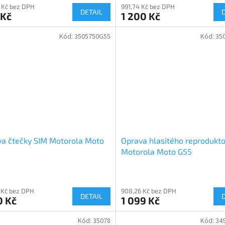
 Kč bez DPH
991,74 Kč bez DPH
DETAIL
 Kč
1 200 Kč
Kód:
3505750G55
Kód:
35
a čtečky SIM Motorola Moto
Oprava hlasitého reprodukt
Motorola Moto G55
 Kč bez DPH
908,26 Kč bez DPH
DETAIL
0 Kč
1 099 Kč
Kód:
35078
Kód:
34