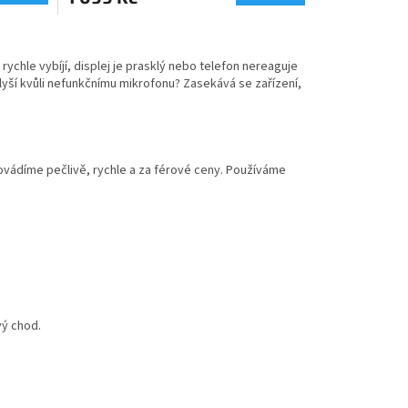
 rychle vybíjí, displej je prasklý nebo telefon nereaguje
lyší kvůli nefunkčnímu mikrofonu? Zasekává se zařízení,
ovádíme pečlivě, rychle a za férové ceny. Používáme
vý chod.