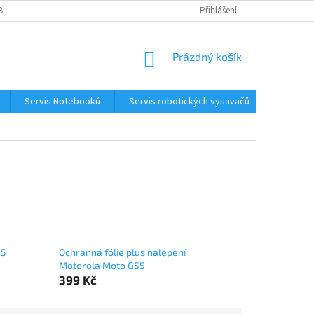
BNÍCH ÚDAJŮ
KONTAKTY
Přihlášení
NÁKUPNÍ
Prázdný košík
KOŠÍK
Servis Notebooků
Servis robotických vysavačů
Kontakt
55
Ochranná fólie plus nalepení
Motorola Moto G55
399 Kč