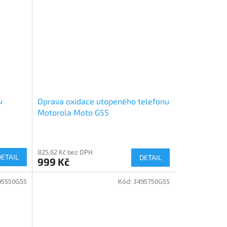
u
Oprava oxidace utopeného telefonu
Motorola Moto G55
825,62 Kč bez DPH
DETAIL
DETAIL
999 Kč
95550G55
Kód:
3495750G55