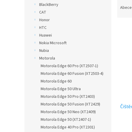
Ř
n
BlackBerry
a
e
Abece
CAT
z
l
e
Honor
n
HTC
í
Huawei
p
V
Nokia Microsoft
r
ý
Nubia
o
p
Motorola
d
i
u
Motorola Edge 60 Pro (XT2507-1)
s
k
Motorola Edge 60 Fusion (XT2503-4)
p
t
r
Motorola Edge 60
ů
o
Motorola Edge 50 Ultra
d
Motorola Edge 50 Pro (XT2403)
u
Motorola Edge 50 Fusion (XT2429)
Čiště
k
Motorola Edge 50 Neo (XT2409)
t
Motorola Edge 50 (XT2407-1)
ů
Motorola Edge 40 Pro (XT2301)