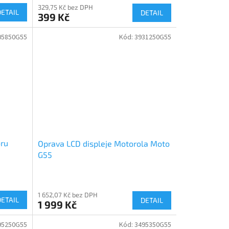
329,75 Kč bez DPH
DETAIL
DETAIL
399 Kč
05850G55
Kód:
3931250G55
oru
Oprava LCD displeje Motorola Moto
G55
1 652,07 Kč bez DPH
DETAIL
DETAIL
1 999 Kč
95250G55
Kód:
3495350G55