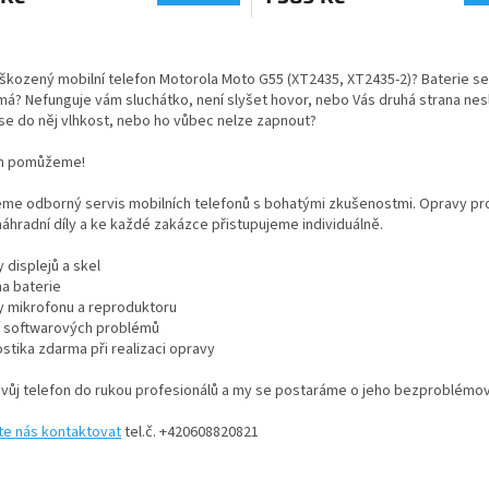
O
v
škozený mobilní telefon Motorola Moto G55
(XT2435, XT2435-2
)? Baterie se
l
 má? Nefunguje vám sluchátko, není slyšet hovor, nebo Vás druhá strana nes
á
se do něj vlhkost, nebo ho vůbec nelze zapnout?
d
a
m pomůžeme!
c
í
eme odborný servis mobilních telefonů s bohatými zkušenostmi. Opravy pr
p
 náhradní díly a ke každé zakázce přistupujeme individuálně.
r
v
 displejů a skel
k
a baterie
y
y mikrofonu a reproduktoru
v
í softwarových problémů
ý
stika zdarma při realizaci opravy
p
i
svůj telefon do rukou profesionálů a my se postaráme o jeho bezproblémo
s
u
te nás kontaktovat
tel.č. +420608820821