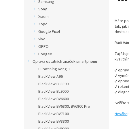
Samsung
Sony
Xiaomi
Máte po
Zopo
tak, jak
Google Pixel
dostala 
Vivo
Rádi Vá
OPPO
Zajišťuj
Doogee
kvalitní
Oprava ostatních značek smartphonu
Cubot King Kong 3
✔ opravy
✔ výměn
BlackView A96
✔ oprav
BlackView BL8800
✔ řešen
BlackView BL9000
✔ diagno
BlackView BV6600
Svěřte 
BlackView BV6800, BV6800 Pro
Neváhej
BlackView BV7100
BlackView BV8800