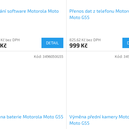
ání software Motorola Moto
Přenos dat z telefonu Motor
Moto G55
 Kč bez DPH
825,62 Kč bez DPH
DETAIL
 Kč
999 Kč
Kód:
3496050G55
Kód:
34
na baterie Motorola Moto G55
Výměna přední kamery Moto
Moto G55