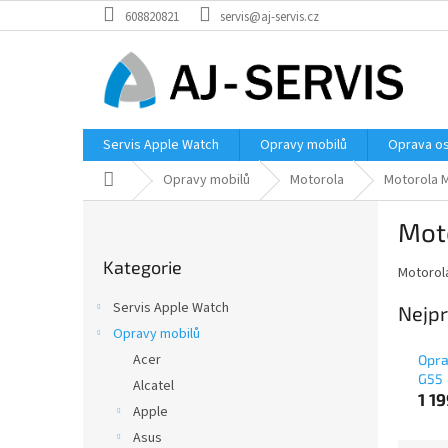
Přejít
608820821
servis@aj-servis.cz
na
obsah
Servis Apple Watch
Opravy mobilů
Oprava os
Domů
Opravy mobilů
Motorola
Motorola 
P
Mot
o
Přeskočit
s
Kategorie
kategorie
Motorol
t
r
Servis Apple Watch
Nejpr
a
Opravy mobilů
n
Acer
Opra
n
G55
í
Alcatel
1 1
p
Apple
a
Asus