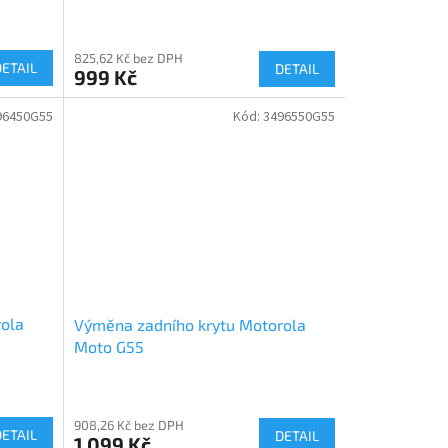
825,62 Kč bez DPH
DETAIL
DETAIL
999 Kč
96450G55
Kód:
3496550G55
ola
Výměna zadního krytu Motorola
Moto G55
908,26 Kč bez DPH
DETAIL
DETAIL
1 099 Kč