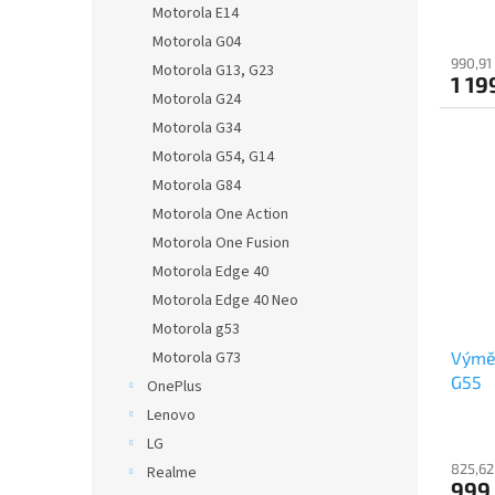
Motorola E14
Motorola G04
990,91
Motorola G13, G23
1 19
Motorola G24
Motorola G34
Motorola G54, G14
Motorola G84
Motorola One Action
Motorola One Fusion
Motorola Edge 40
Motorola Edge 40 Neo
Motorola g53
Výmě
Motorola G73
G55
OnePlus
Lenovo
LG
825,62
Realme
999