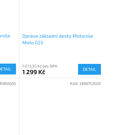
orola
Oprava základní desky Motorola
Moto G55
1 073,55 Kč bez DPH
DETAIL
DETAIL
1 299 Kč
95950G55
Kód:
3494752G55