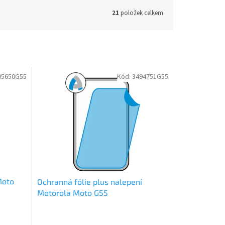
21
položek celkem
05650G55
Kód:
3494751G55
Moto
Ochranná fólie plus nalepení
Motorola Moto G55