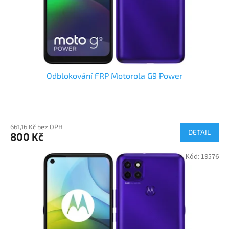
Odblokování FRP Motorola G9 Power
661,16 Kč bez DPH
DETAIL
800 Kč
Kód:
19576