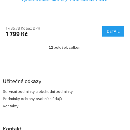
1 486,78 Kč bez DPH
DETAIL
1 799 Kč
12
položek celkem
O
v
l
Z
á
á
d
p
a
a
Užitečné odkazy
c
t
í
Servisní podmínky a obchodní podmínky
í
p
Podmínky ochrany osobních údajů
r
v
Kontakty
k
y
v
ý
Kontakt