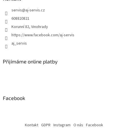
p
i
servis
@
aj-servis.cz
s
608820821
u
Korunní 82, Vinohrady
https://www.facebook.com/aj-servis
aj_servis
Přijímáme online platby
Facebook
Kontakt
GDPR
Instagram
O nás
Facebook