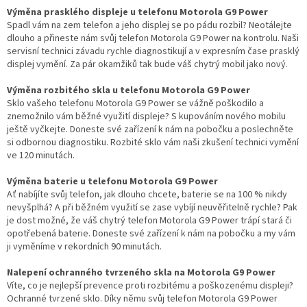
Výměna prasklého displeje u telefonu Motorola G9 Power
Spadl vám na zem telefon a jeho displej se po pádu rozbil? Neotálejte
dlouho a přineste nám svůj telefon Motorola G9 Power na kontrolu. Naši
servisní technici závadu rychle diagnostikují a v expresním čase prasklý
displej vymění. Za pár okamžiků tak bude váš chytrý mobil jako nový.
Výměna rozbitého skla u telefonu Motorola G9 Power
Sklo vašeho telefonu Motorola G9 Power se vážně poškodilo a
znemožnilo vám běžné využití displeje? S kupováním nového mobilu
ještě vyčkejte. Doneste své zařízení k nám na pobočku a poslechněte
si odbornou diagnostiku. Rozbité sklo vám naši zkušení technici vymění
ve 120 minutách.
Výměna baterie u telefonu Motorola G9 Power
Ať nabíjíte svůj telefon, jak dlouho chcete, baterie se na 100 % nikdy
nevyšplhá? A při běžném využití se zase vybíjí neuvěřitelně rychle? Pak
je dost možné, že váš chytrý telefon Motorola G9 Power trápí stará či
opotřebená baterie. Doneste své zařízení k nám na pobočku a my vám
ji vyměníme v rekordních 90 minutách.
Nalepení ochranného tvrzeného skla na Motorola G9 Power
Víte, co je nejlepší prevence proti rozbitému a poškozenému displeji?
Ochranné tvrzené sklo. Díky němu svůj telefon Motorola G9 Power