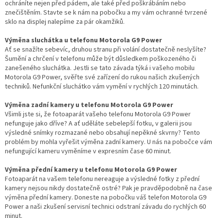
ochráníte nejen před pádem, ale také před poškrábáním nebo
znečištěním. Stavte se k nám na pobočku a my vám ochranné tvrzené
sklo na displej nalepíme za pár okamžiků.
Výměna sluchátka u telefonu Motorola G9 Power
Ať se snažíte sebevíc, druhou stranu při volání dostatečně neslyšíte?
Šumění a chrčení v telefonu může být důsledkem poškozeného či
zanešeného sluchátka. Jestli se tato závada týká i vašeho mobilu
Motorola G9 Power, svěřte své zařízení do rukou našich zkušených
techniků. Nefunkční sluchátko vám vymění v rychlých 120 minutách.
Výměna zadní kamery u telefonu Motorola G9 Power
Všimli jste si, že fotoaparát vašeho telefonu Motorola G9 Power
nefunguje jako dříve? A ať uděláte sebelepší fotku, v galerii jsou
výsledné snímky rozmazané nebo obsahují nepěkné skvrny? Tento
problém by mohla vyřešit výměna zadní kamery. U nás na pobočce vám
nefungující kameru vyměníme v expresním čase 60 minut.
Výměna přední kamery u telefonu Motorola G9 Power
Fotoaparát na vašem telefonu nereaguje a výsledné fotky z přední
kamery nejsou nikdy dostatečně ostré? Pak je pravděpodobně na čase
výměna přední kamery. Doneste na pobočku váš telefon Motorola G9
Power a naši zkušení servisní technici odstraní závadu do rychlých 60
minut.