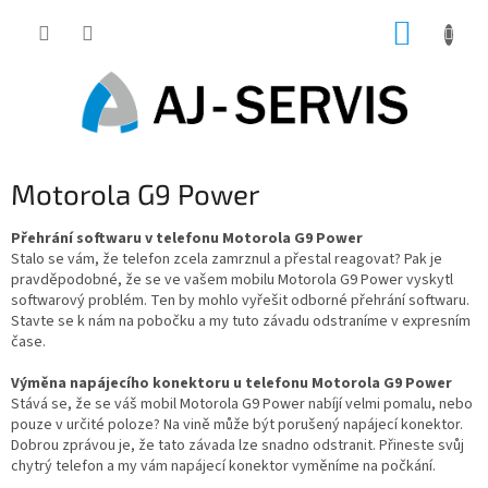
Přejít
NÁKUP
na
obsah
KOŠÍK
Motorola G9 Power
Přehrání softwaru v telefonu Motorola G9 Power
Stalo se vám, že telefon zcela zamrznul a přestal reagovat? Pak je
pravděpodobné, že se ve vašem mobilu Motorola G9 Power vyskytl
softwarový problém. Ten by mohlo vyřešit odborné přehrání softwaru.
Stavte se k nám na pobočku a my tuto závadu odstraníme v expresním
čase.
Výměna napájecího konektoru u telefonu Motorola G9 Power
Stává se, že se váš mobil Motorola G9 Power nabíjí velmi pomalu, nebo
pouze v určité poloze? Na vině může být porušený napájecí konektor.
Dobrou zprávou je, že tato závada lze snadno odstranit. Přineste svůj
chytrý telefon a my vám napájecí konektor vyměníme na počkání.