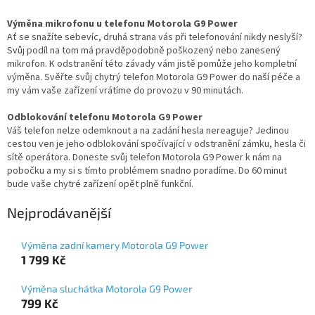
Výměna mikrofonu u telefonu Motorola G9 Power
Ať se snažíte sebevíc, druhá strana vás při telefonování nikdy neslyší?
Svůj podíl na tom má pravděpodobně poškozený nebo zanesený
mikrofon. K odstranění této závady vám jistě pomůže jeho kompletní
výměna. Svěřte svůj chytrý telefon Motorola G9 Power do naší péče a
my vám vaše zařízení vrátíme do provozu v 90 minutách.
Odblokování telefonu Motorola G9 Power
Váš telefon nelze odemknout a na zadání hesla nereaguje? Jedinou
cestou ven je jeho odblokování spočívající v odstranění zámku, hesla či
sítě operátora. Doneste svůj telefon Motorola G9 Power k nám na
pobočku a my si s tímto problémem snadno poradíme. Do 60 minut
bude vaše chytré zařízení opět plně funkční.
Nejprodávanější
Výměna zadní kamery Motorola G9 Power
1 799 Kč
Výměna sluchátka Motorola G9 Power
799 Kč