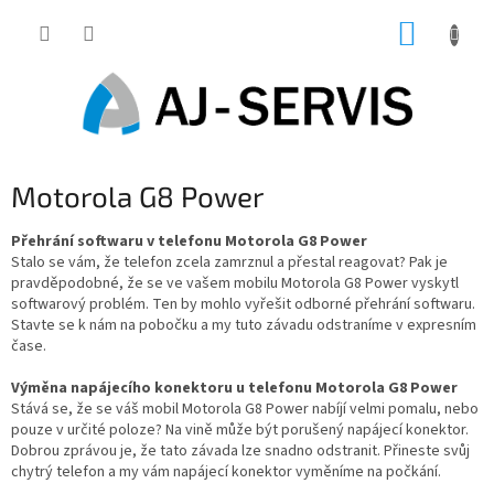
Přejít
NÁKUP
na
obsah
KOŠÍK
Motorola G8 Power
Přehrání softwaru v telefonu Motorola G8 Power
Stalo se vám, že telefon zcela zamrznul a přestal reagovat? Pak je
pravděpodobné, že se ve vašem mobilu Motorola G8 Power vyskytl
softwarový problém. Ten by mohlo vyřešit odborné přehrání softwaru.
Stavte se k nám na pobočku a my tuto závadu odstraníme v expresním
čase.
Výměna napájecího konektoru u telefonu Motorola G8 Power
Stává se, že se váš mobil Motorola G8 Power nabíjí velmi pomalu, nebo
pouze v určité poloze? Na vině může být porušený napájecí konektor.
Dobrou zprávou je, že tato závada lze snadno odstranit. Přineste svůj
chytrý telefon a my vám napájecí konektor vyměníme na počkání.