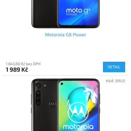
k
t
ů
Motorola G8 Power
1 643,80 Kč bez DPH
DETAIL
1 989 Kč
Kód:
20515