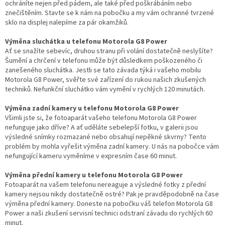
ochráníte nejen před pádem, ale také před poškrábáním nebo
znečištěním. Stavte se k nám na pobočku a my vám ochranné tvrzené
sklo na displej nalepíme za pár okamžiků.
Výměna sluchátka u telefonu Motorola G8 Power
Ať se snažíte sebevíc, druhou stranu při volání dostatečně neslyšíte?
Šumění a chrčení v telefonu může být důsledkem poškozeného či
zanešeného sluchátka. Jestli se tato závada týká i vašeho mobilu
Motorola G8 Power, svěřte své zařízení do rukou našich zkušených
techniků. Nefunkční sluchátko vám vymění v rychlých 120 minutách.
Výměna zadní kamery u telefonu Motorola G8 Power
Všimli jste si, že fotoaparát vašeho telefonu Motorola G8 Power
nefunguje jako dříve? A ať uděláte sebelepší fotku, v galerii jsou
výsledné snímky rozmazané nebo obsahují nepěkné skvrny? Tento
problém by mohla vyřešit výměna zadní kamery. U nás na pobočce vám
nefungující kameru vyměníme v expresním čase 60 minut.
Výměna přední kamery u telefonu Motorola G8 Power
Fotoaparát na vašem telefonu nereaguje a výsledné fotky z přední
kamery nejsou nikdy dostatečně ostré? Pak je pravděpodobně na čase
výměna přední kamery. Doneste na pobočku váš telefon Motorola G8
Power a naši zkušení servisní technici odstraní závadu do rychlých 60
minut.