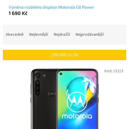
Výměna rozbitého displeje Motorola G8 Power
1 690 Kč
Ř
a
Abecedně
Nejlevnější
Nejdražší
Nejprodávanější
z
e
n
OTEVŘÍT FILTR
í
p
V
Kód:
15213
r
ý
o
p
d
i
u
s
k
p
t
r
ů
o
d
u