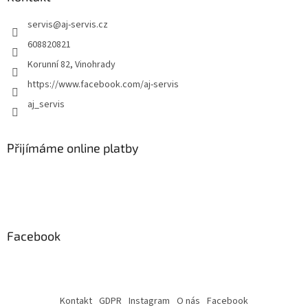
p
i
servis
@
aj-servis.cz
s
608820821
u
Korunní 82, Vinohrady
https://www.facebook.com/aj-servis
aj_servis
Přijímáme online platby
Facebook
Kontakt
GDPR
Instagram
O nás
Facebook