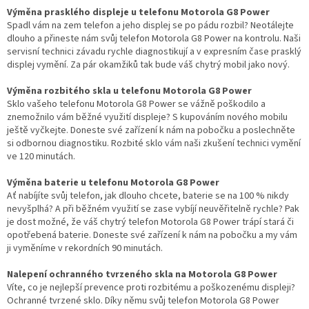
Výměna prasklého displeje u telefonu Motorola G8 Power
Spadl vám na zem telefon a jeho displej se po pádu rozbil? Neotálejte
dlouho a přineste nám svůj telefon Motorola G8 Power na kontrolu. Naši
servisní technici závadu rychle diagnostikují a v expresním čase prasklý
displej vymění. Za pár okamžiků tak bude váš chytrý mobil jako nový.
Výměna rozbitého skla u telefonu Motorola G8 Power
Sklo vašeho telefonu Motorola G8 Power se vážně poškodilo a
znemožnilo vám běžné využití displeje? S kupováním nového mobilu
ještě vyčkejte. Doneste své zařízení k nám na pobočku a poslechněte
si odbornou diagnostiku. Rozbité sklo vám naši zkušení technici vymění
ve 120 minutách.
Výměna baterie u telefonu Motorola G8 Power
Ať nabíjíte svůj telefon, jak dlouho chcete, baterie se na 100 % nikdy
nevyšplhá? A při běžném využití se zase vybíjí neuvěřitelně rychle? Pak
je dost možné, že váš chytrý telefon Motorola G8 Power trápí stará či
opotřebená baterie. Doneste své zařízení k nám na pobočku a my vám
ji vyměníme v rekordních 90 minutách.
Nalepení ochranného tvrzeného skla na Motorola G8 Power
Víte, co je nejlepší prevence proti rozbitému a poškozenému displeji?
Ochranné tvrzené sklo. Díky němu svůj telefon Motorola G8 Power