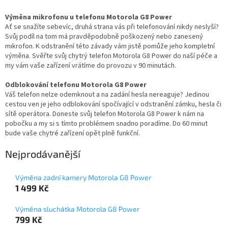
Výměna mikrofonu u telefonu Motorola G8 Power
Ať se snažíte sebevíc, druhá strana vás při telefonování nikdy neslyší?
Svůj podíl na tom má pravděpodobně poškozený nebo zanesený
mikrofon. K odstranění této závady vám jistě pomůže jeho kompletní
výměna. Svěřte svůj chytrý telefon Motorola G8 Power do naší péče a
my vám vaše zařízení vrátíme do provozu v 90 minutách.
Odblokování telefonu Motorola G8 Power
Váš telefon nelze odemknout a na zadání hesla nereaguje? Jedinou
cestou ven je jeho odblokování spočívající v odstranění zámku, hesla či
sítě operátora. Doneste svůj telefon Motorola G8 Power k nám na
pobočku a my si s tímto problémem snadno poradíme. Do 60 minut
bude vaše chytré zařízení opět plně funkční.
Nejprodávanější
Výměna zadní kamery Motorola G8 Power
1 499 Kč
Výměna sluchátka Motorola G8 Power
799 Kč