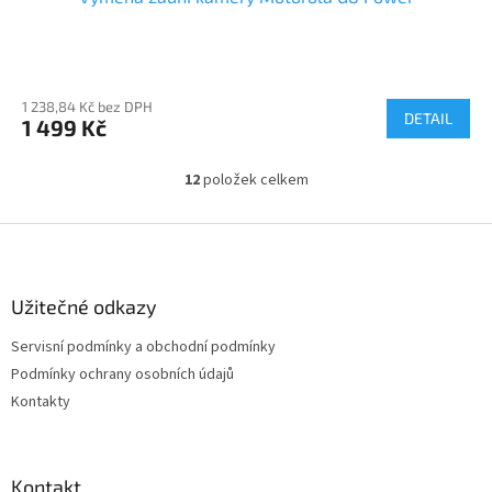
1 238,84 Kč bez DPH
DETAIL
1 499 Kč
12
položek celkem
O
v
l
Z
á
á
d
p
a
a
Užitečné odkazy
c
t
í
Servisní podmínky a obchodní podmínky
í
p
Podmínky ochrany osobních údajů
r
v
Kontakty
k
y
v
ý
Kontakt