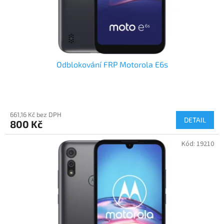
Odblokování FRP Motorola E6s
661,16 Kč bez DPH
DETAIL
800 Kč
Kód:
19210