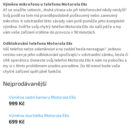
Výměna mikrofonu u telefonu Motorola E6s
Ať se snažíte sebevíc, druhá strana vás při telefonování nikdy neslyší?
Svůj podíl na tom má pravděpodobně poškozený nebo zanesený
mikrofon. K odstranění této závady vám jistě pomůže jeho kompletní
výměna. Svěřte svůj chytrý telefon Motorola E6s do naší péče a my
vám vaše zařízení vrátíme do provozu v 90 minutách.
Odblokování telefonu Motorola E6s
Váš telefon nelze odemknout a na zadání hesla nereaguje? Jedinou
cestou ven je jeho odblokování spočívající v odstranění zámku, hesla či
sítě operátora. Doneste svůj telefon Motorola E6s k nám na pobočku a
my si s tímto problémem snadno poradíme. Do 60 minut bude vaše
chytré zařízení opět plně funkční.
Nejprodávanější
Výměna zadní kamery Motorola E6s
999 Kč
Výměna sluchátka Motorola E6s
699 Kč