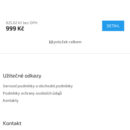
825,62 Kč bez DPH
DETAIL
999 Kč
12
položek celkem
O
v
l
Z
á
á
d
p
a
a
Užitečné odkazy
c
t
í
Servisní podmínky a obchodní podmínky
í
p
Podmínky ochrany osobních údajů
r
v
Kontakty
k
y
v
ý
Kontakt
p