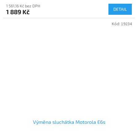
1 561,16 Kč bez DPH
DETAIL
1 889 Kč
Kód:
19234
Výměna sluchátka Motorola E6s