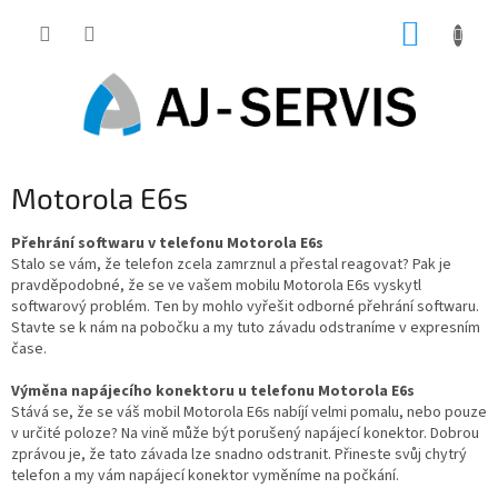
Přejít
NÁKUP
na
obsah
KOŠÍK
Motorola E6s
Přehrání softwaru v telefonu Motorola E6s
Stalo se vám, že telefon zcela zamrznul a přestal reagovat? Pak je
pravděpodobné, že se ve vašem mobilu Motorola E6s vyskytl
softwarový problém. Ten by mohlo vyřešit odborné přehrání softwaru.
Stavte se k nám na pobočku a my tuto závadu odstraníme v expresním
čase.
Výměna napájecího konektoru u telefonu Motorola E6s
Stává se, že se váš mobil Motorola E6s nabíjí velmi pomalu, nebo pouze
v určité poloze? Na vině může být porušený napájecí konektor. Dobrou
zprávou je, že tato závada lze snadno odstranit. Přineste svůj chytrý
telefon a my vám napájecí konektor vyměníme na počkání.