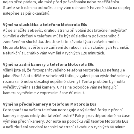
nejen před pádem, ale také před poškrábáním nebo znečištěním.
Stavte se k nám na pobočku a my vám ochranné tvrzené sklo na displej
nalepíme za pár okamžiků.
Výměna sluchátka u telefonu Motorola E6s
Ať se snažíte sebevíc, druhou stranu při volání dostatečně neslyšíte?
Šumění a chrčení v telefonu může být důsledkem poškozeného či
zanešeného sluchátka. Jestli se tato závada týká i vašeho mobilu
Motorola E6s, svěřte své zařízení do rukou našich zkušených techniků.
Nefunkční sluchátko vám vymění v rychlých 120 minutách.
Výměna zadní kamery u telefonu Motorola E6s
Všimli jste si, že fotoaparát vašeho telefonu Motorola E6s nefunguje
jako dříve? A ať uděláte sebelepší fotku, v galerii jsou výsledné snímky
rozmazané nebo obsahují nepěkné skvrny? Tento problém by mohla
vyřešit výměna zadní kamery. U nás na pobočce vám nefungující
kameru vyměníme v expresním čase 60 minut.
Výměna přední kamery u telefonu Motorola E6s
Fotoaparát na vašem telefonu nereaguje a výsledné fotky z přední
kamery nejsou nikdy dostatečně ostré? Pak je pravděpodobně na čase
výměna přední kamery. Doneste na pobočku váš telefon Motorola E6s
a naši zkušení servisní technici odstraní závadu do rychlých 60 minut.