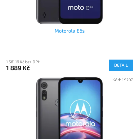
t
ů
Motorola E6s
1 561,16 Kč bez DPH
DETAIL
1 889 Kč
Kód:
19207