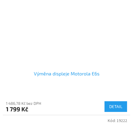
Výměna displeje Motorola E6s
1 486,78 Kč bez DPH
DETAIL
1 799 Kč
Kód:
19222