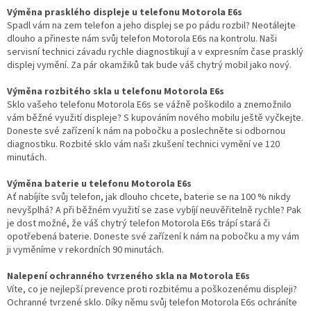
Výměna prasklého displeje u telefonu Motorola E6s
Spadl vám na zem telefon a jeho displej se po pádu rozbil? Neotálejte
dlouho a přineste nám svůj telefon Motorola E6s na kontrolu. Naši
servisní technici závadu rychle diagnostikují a v expresním čase prasklý
displej vymění. Za pár okamžiků tak bude váš chytrý mobil jako nový.
Výměna rozbitého skla u telefonu Motorola E6s
Sklo vašeho telefonu Motorola E6s se vážně poškodilo a znemožnilo
vám běžné využití displeje? S kupováním nového mobilu ještě vyčkejte.
Doneste své zařízení k nám na pobočku a poslechněte si odbornou
diagnostiku. Rozbité sklo vám naši zkušení technici vymění ve 120
minutách.
Výměna baterie u telefonu Motorola E6s
Ať nabíjíte svůj telefon, jak dlouho chcete, baterie se na 100 % nikdy
nevyšplhá? A při běžném využití se zase vybíjí neuvěřitelně rychle? Pak
je dost možné, že váš chytrý telefon Motorola E6s trápí stará či
opotřebená baterie. Doneste své zařízení k nám na pobočku a my vám
ji vyměníme v rekordních 90 minutách.
Nalepení ochranného tvrzeného skla na Motorola E6s
Víte, co je nejlepší prevence proti rozbitému a poškozenému displeji?
Ochranné tvrzené sklo. Díky němu svůj telefon Motorola E6s ochráníte