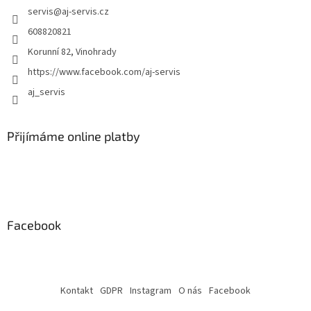
i
servis
@
aj-servis.cz
s
608820821
u
Korunní 82, Vinohrady
https://www.facebook.com/aj-servis
aj_servis
Přijímáme online platby
Facebook
Kontakt
GDPR
Instagram
O nás
Facebook