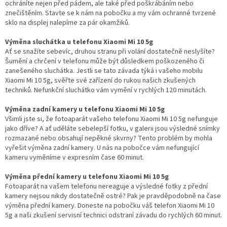
ochráníte nejen před pádem, ale také před poškrábáním nebo
znečištěním. Stavte se k nám na pobočku a my vám ochranné tvrzené
sklo na displej nalepíme za pár okamžiků.
Výměna sluchátka u telefonu Xiaomi Mi 10 5g
Ať se snažíte sebevíc, druhou stranu při volání dostatečně neslyšíte?
Šumění a chrčení v telefonu může být důsledkem poškozeného či
zanešeného sluchátka. Jestli se tato závada týká i vašeho mobilu
Xiaomi Mi 10 5g, svěřte své zařízení do rukou našich zkušených
techniků. Nefunkční sluchátko vám vymění v rychlých 120 minutách.
Výměna zadní kamery u telefonu Xiaomi Mi 10 5g
Všimli jste si, že fotoaparát vašeho telefonu Xiaomi Mi 10 5g nefunguje
jako dříve? A ať uděláte sebelepší fotku, v galerii jsou výsledné snímky
rozmazané nebo obsahují nepěkné skvrny? Tento problém by mohla
vyřešit výměna zadní kamery. U nás na pobočce vám nefungující
kameru vyměníme v expresním čase 60 minut.
Výměna přední kamery u telefonu Xiaomi Mi 10 5g
Fotoaparát na vašem telefonu nereaguje a výsledné fotky z přední
kamery nejsou nikdy dostatečně ostré? Pak je pravděpodobně na čase
výměna přední kamery. Doneste na pobočku váš telefon Xiaomi Mi 10
5g a naši zkušení servisní technici odstraní závadu do rychlých 60 minut.