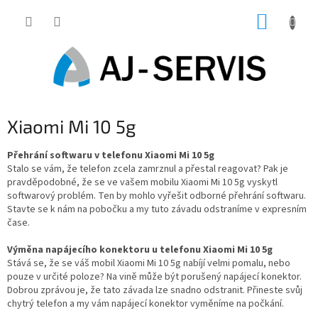
Přejít
NÁKUP
na
obsah
KOŠÍK
Xiaomi Mi 10 5g
Přehrání softwaru v telefonu Xiaomi Mi 10 5g
Stalo se vám, že telefon zcela zamrznul a přestal reagovat? Pak je
pravděpodobné, že se ve vašem mobilu Xiaomi Mi 10 5g vyskytl
softwarový problém. Ten by mohlo vyřešit odborné přehrání softwaru.
Stavte se k nám na pobočku a my tuto závadu odstraníme v expresním
čase.
Výměna napájecího konektoru u telefonu Xiaomi Mi 10 5g
Stává se, že se váš mobil Xiaomi Mi 10 5g nabíjí velmi pomalu, nebo
pouze v určité poloze? Na vině může být porušený napájecí konektor.
Dobrou zprávou je, že tato závada lze snadno odstranit. Přineste svůj
chytrý telefon a my vám napájecí konektor vyměníme na počkání.