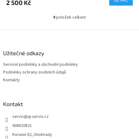
2 500 Kč
9
položek celkem
O
v
l
Z
á
á
d
p
a
a
Užitečné odkazy
c
t
í
Servisní podmínky a obchodní podmínky
í
p
Podmínky ochrany osobních údajů
r
v
Kontakty
k
y
v
ý
Kontakt
p
i
servis
@
aj-servis.cz
s
608820821
u
Korunní 82, Vinohrady