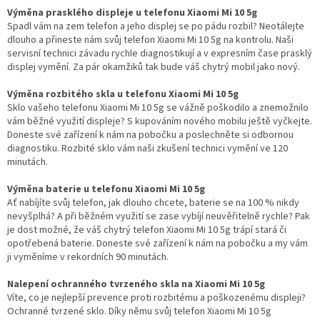
Výměna prasklého displeje u telefonu Xiaomi Mi 10 5g
Spadl vám na zem telefon a jeho displej se po pádu rozbil? Neotálejte
dlouho a přineste nám svůj telefon Xiaomi Mi 10 5g na kontrolu. Naši
servisní technici závadu rychle diagnostikují a v expresním čase prasklý
displej vymění. Za pár okamžiků tak bude váš chytrý mobil jako nový.
Výměna rozbitého skla u telefonu Xiaomi Mi 10 5g
Sklo vašeho telefonu Xiaomi Mi 10 5g se vážně poškodilo a znemožnilo
vám běžné využití displeje? S kupováním nového mobilu ještě vyčkejte.
Doneste své zařízení k nám na pobočku a poslechněte si odbornou
diagnostiku. Rozbité sklo vám naši zkušení technici vymění ve 120
minutách.
Výměna baterie u telefonu Xiaomi Mi 10 5g
Ať nabíjíte svůj telefon, jak dlouho chcete, baterie se na 100 % nikdy
nevyšplhá? A při běžném využití se zase vybíjí neuvěřitelně rychle? Pak
je dost možné, že váš chytrý telefon Xiaomi Mi 10 5g trápí stará či
opotřebená baterie. Doneste své zařízení k nám na pobočku a my vám
ji vyměníme v rekordních 90 minutách.
Nalepení ochranného tvrzeného skla na Xiaomi Mi 10 5g
Víte, co je nejlepší prevence proti rozbitému a poškozenému displeji?
Ochranné tvrzené sklo. Díky němu svůj telefon Xiaomi Mi 10 5g