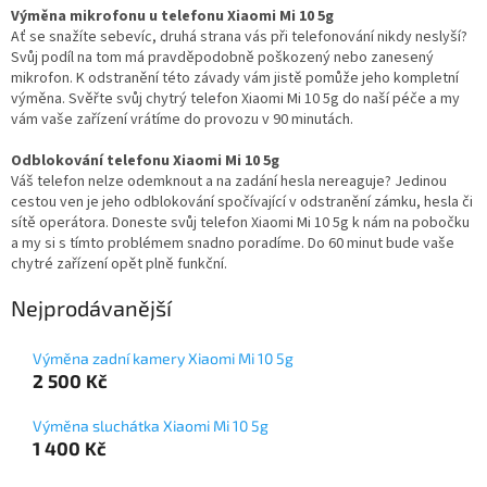
Výměna mikrofonu u telefonu Xiaomi Mi 10 5g
Ať se snažíte sebevíc, druhá strana vás při telefonování nikdy neslyší?
Svůj podíl na tom má pravděpodobně poškozený nebo zanesený
mikrofon. K odstranění této závady vám jistě pomůže jeho kompletní
výměna. Svěřte svůj chytrý telefon Xiaomi Mi 10 5g do naší péče a my
vám vaše zařízení vrátíme do provozu v 90 minutách.
Odblokování telefonu Xiaomi Mi 10 5g
Váš telefon nelze odemknout a na zadání hesla nereaguje? Jedinou
cestou ven je jeho odblokování spočívající v odstranění zámku, hesla či
sítě operátora. Doneste svůj telefon Xiaomi Mi 10 5g k nám na pobočku
a my si s tímto problémem snadno poradíme. Do 60 minut bude vaše
chytré zařízení opět plně funkční.
Nejprodávanější
Výměna zadní kamery Xiaomi Mi 10 5g
2 500 Kč
Výměna sluchátka Xiaomi Mi 10 5g
1 400 Kč