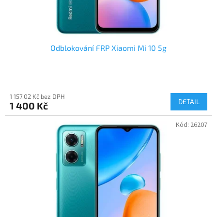
t
ů
Odblokování FRP Xiaomi Mi 10 5g
1 157,02 Kč bez DPH
DETAIL
1 400 Kč
Kód:
26207