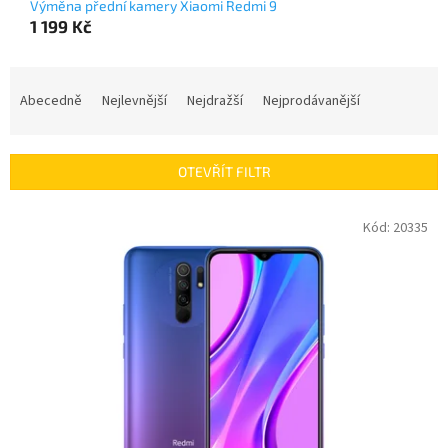
Výměna přední kamery Xiaomi Redmi 9
1 199 Kč
Ř
a
Abecedně
Nejlevnější
Nejdražší
Nejprodávanější
z
e
n
OTEVŘÍT FILTR
í
p
V
Kód:
20335
r
ý
o
p
d
i
u
s
k
p
t
r
ů
o
d
u
k