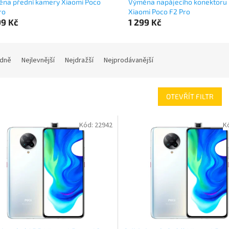
na přední kamery Xiaomi Poco
Výměna napájecího konektoru
ro
Xiaomi Poco F2 Pro
99 Kč
1 299 Kč
dně
Nejlevnější
Nejdražší
Nejprodávanější
OTEVŘÍT FILTR
Kód:
22942
K