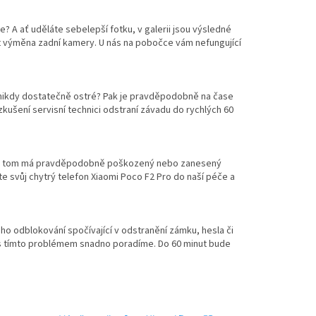
e? A ať uděláte sebelepší fotku, v galerii jsou výsledné
 výměna zadní kamery. U nás na pobočce vám nefungující
 nikdy dostatečně ostré? Pak je pravděpodobně na čase
ušení servisní technici odstraní závadu do rychlých 60
díl na tom má pravděpodobně poškozený nebo zanesený
e svůj chytrý telefon Xiaomi Poco F2 Pro do naší péče a
ho odblokování spočívající v odstranění zámku, hesla či
i s tímto problémem snadno poradíme. Do 60 minut bude