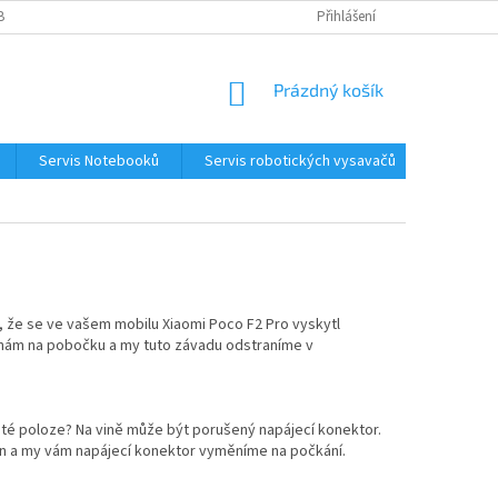
BNÍCH ÚDAJŮ
KONTAKTY
Přihlášení
NÁKUPNÍ
Prázdný košík
KOŠÍK
Servis Notebooků
Servis robotických vysavačů
Kontakt
, že se ve vašem mobilu Xiaomi Poco F2 Pro vyskytl
 nám na pobočku a my tuto závadu odstraníme v
čité poloze? Na vině může být porušený napájecí konektor.
fon a my vám napájecí konektor vyměníme na počkání.