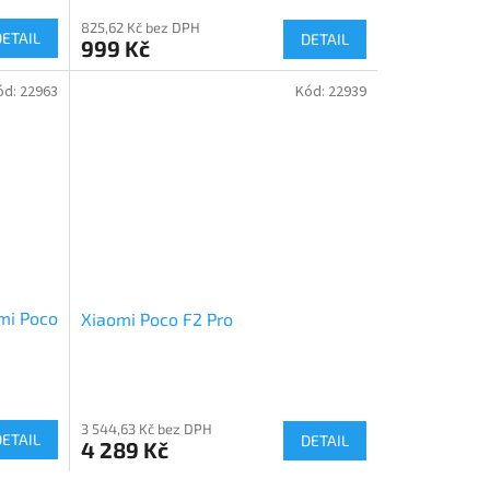
825,62 Kč bez DPH
DETAIL
DETAIL
999 Kč
ód:
22963
Kód:
22939
mi Poco
Xiaomi Poco F2 Pro
3 544,63 Kč bez DPH
DETAIL
DETAIL
4 289 Kč