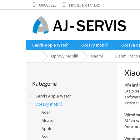
Přejít
608820821
servis@aj-servis.cz
na
obsah
Servis Apple Watch
Opravy mobilů
Oprava os
Domů
Opravy mobilů
Xiaomi
Xiaomi Poco 
P
Xiao
o
Přeskočit
s
Kategorie
kategorie
Přehrán
t
Stalo se
r
Servis Apple Watch
softwar
a
expresn
Opravy mobilů
n
Acer
n
Výměna 
í
Alcatel
Stává se
Dobrou z
p
Apple
a
Asus
Výměna 