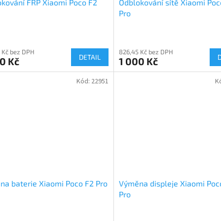
kování FRP Xiaomi Poco F2
Odblokování sítě Xiaomi Poc
Pro
 Kč bez DPH
826,45 Kč bez DPH
DETAIL
0 Kč
1 000 Kč
Kód:
22951
K
a baterie Xiaomi Poco F2 Pro
Výměna displeje Xiaomi Poc
Pro