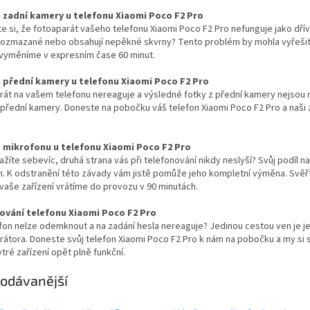
zadní kamery u telefonu Xiaomi Poco F2 Pro
ste si, že fotoaparát vašeho telefonu Xiaomi Poco F2 Pro nefunguje jako dřív
rozmazané nebo obsahují nepěkné skvrny? Tento problém by mohla vyřešit
vyměníme v expresním čase 60 minut.
přední kamery u telefonu Xiaomi Poco F2 Pro
rát na vašem telefonu nereaguje a výsledné fotky z přední kamery nejsou
řední kamery. Doneste na pobočku váš telefon Xiaomi Poco F2 Pro a naši zk
mikrofonu u telefonu Xiaomi Poco F2 Pro
ažíte sebevíc, druhá strana vás při telefonování nikdy neslyší? Svůj po
. K odstranění této závady vám jistě pomůže jeho kompletní výměna. Svěřt
aše zařízení vrátíme do provozu v 90 minutách.
vání telefonu Xiaomi Poco F2 Pro
fon nelze odemknout a na zadání hesla nereaguje? Jedinou cestou ven je je
rátora. Doneste svůj telefon Xiaomi Poco F2 Pro k nám na pobočku a my s
tré zařízení opět plně funkční.
odávanější