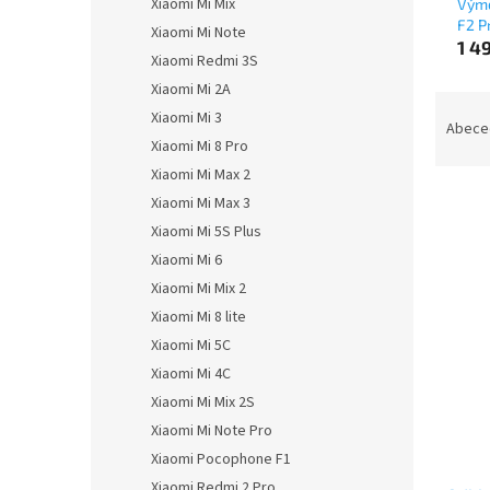
Xiaomi Mi Mix
Výmě
F2 P
Xiaomi Mi Note
1 4
Xiaomi Redmi 3S
Xiaomi Mi 2A
Ř
Xiaomi Mi 3
a
Abece
Xiaomi Mi 8 Pro
z
e
Xiaomi Mi Max 2
n
Xiaomi Mi Max 3
í
Xiaomi Mi 5S Plus
p
V
Xiaomi Mi 6
r
ý
Xiaomi Mi Mix 2
o
p
Xiaomi Mi 8 lite
d
i
u
Xiaomi Mi 5C
s
k
Xiaomi Mi 4C
p
t
r
Xiaomi Mi Mix 2S
ů
o
Xiaomi Mi Note Pro
d
Xiaomi Pocophone F1
u
Xiaomi Redmi 2 Pro