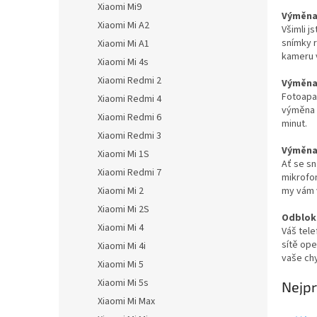
Xiaomi Mi9
Výměna 
Xiaomi Mi A2
Všimli j
snímky 
Xiaomi Mi A1
kameru 
Xiaomi Mi 4s
Xiaomi Redmi 2
Výměna 
Fotoapa
Xiaomi Redmi 4
výměna p
Xiaomi Redmi 6
minut.
Xiaomi Redmi 3
Výměna 
Xiaomi Mi 1S
Ať se sn
Xiaomi Redmi 7
mikrofon
my vám v
Xiaomi Mi 2
Xiaomi Mi 2S
Odbloko
Xiaomi Mi 4
Váš tele
sítě ope
Xiaomi Mi 4i
vaše chy
Xiaomi Mi 5
Xiaomi Mi 5s
Nejpr
Xiaomi Mi Max