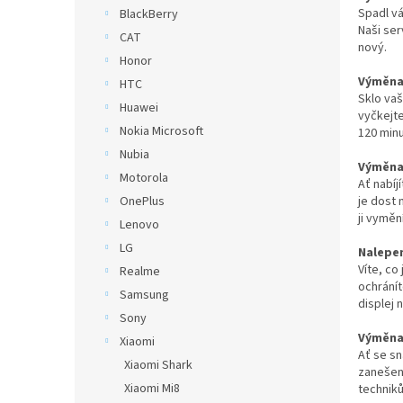
n
Spadl vá
BlackBerry
e
Naši ser
CAT
l
nový.
Honor
Výměna 
HTC
Sklo vaš
Huawei
vyčkejte
Nokia Microsoft
120 minu
Nubia
Výměna 
Motorola
Ať nabíj
je dost 
OnePlus
ji vymě
Lenovo
LG
Nalepen
Víte, co
Realme
ochrání
Samsung
displej 
Sony
Výměna 
Xiaomi
Ať se sn
Xiaomi Shark
zanešené
Xiaomi Mi8
techniků