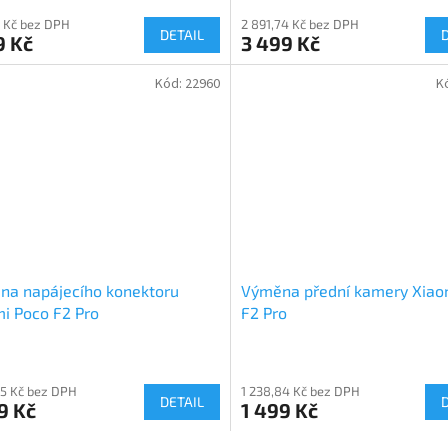
 Kč bez DPH
2 891,74 Kč bez DPH
DETAIL
9 Kč
3 499 Kč
Kód:
22960
K
na napájecího konektoru
Výměna přední kamery Xiao
i Poco F2 Pro
F2 Pro
55 Kč bez DPH
1 238,84 Kč bez DPH
DETAIL
9 Kč
1 499 Kč