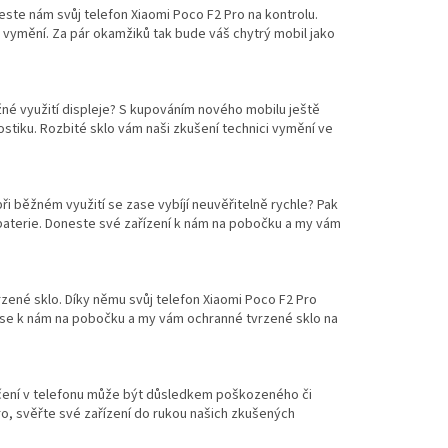
este nám svůj telefon Xiaomi Poco F2 Pro na kontrolu.
ej vymění. Za pár okamžiků tak bude váš chytrý mobil jako
né využití displeje? S kupováním nového mobilu ještě
stiku. Rozbité sklo vám naši zkušení technici vymění ve
při běžném využití se zase vybíjí neuvěřitelně rychle? Pak
 baterie. Doneste své zařízení k nám na pobočku a my vám
rzené sklo. Díky němu svůj telefon Xiaomi Poco F2 Pro
 se k nám na pobočku a my vám ochranné tvrzené sklo na
hrčení v telefonu může být důsledkem poškozeného či
ro, svěřte své zařízení do rukou našich zkušených