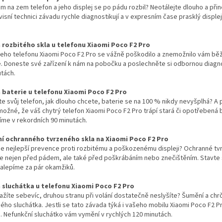
m na zem telefon a jeho displej se po pádu rozbil? Neotálejte dlouho a přin
visní technici závadu rychle diagnostikují a v expresním čase prasklý displ
rozbitého skla u telefonu Xiaomi Poco F2 Pro
eho telefonu Xiaomi Poco F2 Pro se vážně poškodilo a znemožnilo vám běž
. Doneste své zařízení k nám na pobočku a poslechněte si odbornou diagno
tách.
baterie u telefonu Xiaomi Poco F2 Pro
íte svůj telefon, jak dlouho chcete, baterie se na 100 % nikdy nevyšplhá? A 
možné, že váš chytrý telefon Xiaomi Poco F2 Pro trápí stará či opotřebená
níme v rekordních 90 minutách.
í ochranného tvrzeného skla na Xiaomi Poco F2 Pro
 je nejlepší prevence proti rozbitému a poškozenému displeji? Ochranné tv
te nejen před pádem, ale také před poškrábáním nebo znečištěním. Stavte
nalepíme za pár okamžiků.
sluchátka u telefonu Xiaomi Poco F2 Pro
ažíte sebevíc, druhou stranu při volání dostatečně neslyšíte? Šumění a c
ho sluchátka. Jestli se tato závada týká i vašeho mobilu Xiaomi Poco F2 P
. Nefunkční sluchátko vám vymění v rychlých 120 minutách.