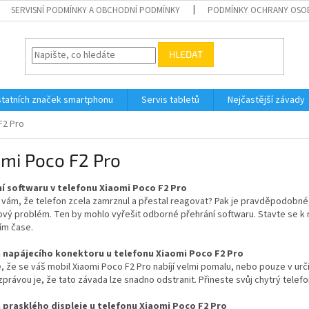
SERVISNÍ PODMÍNKY A OBCHODNÍ PODMÍNKY
PODMÍNKY OCHRANY OSO
HLEDAT
tatních značek smartphonu
Servis tabletů
Nejčastější závady
F2 Pro
mi Poco F2 Pro
í softwaru v telefonu Xiaomi Poco F2 Pro
 vám, že telefon zcela zamrznul a přestal reagovat? Pak je pravděpodobné
ový problém. Ten by mohlo vyřešit odborné přehrání softwaru. Stavte se k
ím čase.
napájecího konektoru u telefonu Xiaomi Poco F2 Pro
, že se váš mobil Xiaomi Poco F2 Pro nabíjí velmi pomalu, nebo pouze v ur
právou je, že tato závada lze snadno odstranit. Přineste svůj chytrý tele
prasklého displeje u telefonu Xiaomi Poco F2 Pro