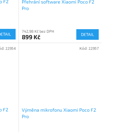
o F2
Přehrání software Xiaomi Poco F2
Pro
742,98 Kč bez DPH
DETAIL
DETAIL
899 Kč
ód:
22954
Kód:
22957
o F2
Výměna mikrofonu Xiaomi Poco F2
Pro