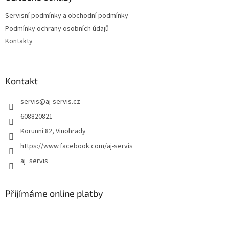
c
t
í
Servisní podmínky a obchodní podmínky
í
p
Podmínky ochrany osobních údajů
r
v
Kontakty
k
y
v
ý
Kontakt
p
i
servis
@
aj-servis.cz
s
608820821
u
Korunní 82, Vinohrady
https://www.facebook.com/aj-servis
aj_servis
Přijímáme online platby