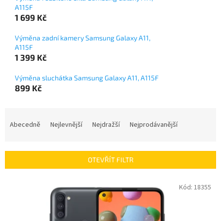
A115F
1 699 Kč
Výměna zadní kamery Samsung Galaxy A11,
A115F
1 399 Kč
Výměna sluchátka Samsung Galaxy A11, A115F
899 Kč
Ř
a
Abecedně
Nejlevnější
Nejdražší
Nejprodávanější
z
e
n
OTEVŘÍT FILTR
í
p
V
Kód:
18355
r
ý
o
p
d
i