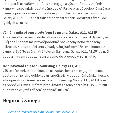
Fotoaparát na vašem telefonu nereaguje a výsledné fotky z přední
kamery nejsou nikdy dostatečně ostré? Pak je pravděpodobně na čase
výměna přední kamery. Doneste na pobočku váš telefon Samsung
Galaxy A11, A115F a naši zkušení servisní technici odstraní závadu do
rychlých 60 minut.
Výměna mikrofonu u telefonu Samsung Galaxy A11, A115F
Ať se snažíte sebevíc, druhá strana vás při telefonování nikdy neslyší?
Svůj podíl na tom má pravděpodobně poškozený nebo zanesený
mikrofon. K odstranění této závady vám jistě pomůže jeho kompletní
výměna. Svěřte svůj chytrý telefon Samsung Galaxy A11, A115F do naší
péče a my vám vaše zařízení vrátíme do provozu v 90 minutách.
Odblokování telefonu Samsung Galaxy A11, A115F
Váš telefon nelze odemknout a na zadání hesla nereaguje? Jedinou
cestou ven je jeho odblokování spočívající v odstranění zámku, hesla či
sítě operátora. Doneste svůj telefon Samsung Galaxy A11, A115F k nám
na pobočku a my si s tímto problémem snadno poradíme. Do 60 minut
bude vaše chytré zařízení opět plně funkční.
Nejprodávanější
Výměna rozbitého skla Samsung Galaxy A11,