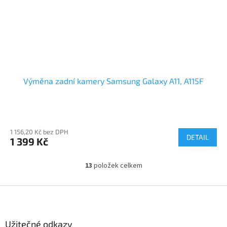
Výměna zadní kamery Samsung Galaxy A11, A115F
1 156,20 Kč bez DPH
DETAIL
1 399 Kč
13
položek celkem
O
v
l
Z
á
á
d
p
a
a
Užitečné odkazy