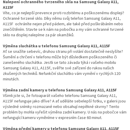
Nalepení ochranného tvrzeného skla na Samsung Galaxy A11,
A115F
Víte, co je nejlepší prevence proti rozbitému a poškozenému displeji?
Ochranné tvrzené sklo. Díky němu svůj telefon Samsung Galaxy A11,
A115F ochráníte nejen před pádem, ale také před poškrábáním nebo
znečištěním. Stavte se k nám na pobočku a my vám ochranné tvrzené
sklo na displej nalepíme za pár okamžiků.
Výměna sluchátka u telefonu Samsung Galaxy A11, A115F
Ať se snažíte sebevíc, druhou stranu při volání dostatečně neslyšíte?
Šumění a chrčení v telefonu může být důsledkem poškozeného či
zanešeného sluchátka. Jestli se tato závada týká i vašeho mobilu
Samsung Galaxy A11, A115F, svěřte své zařízení do rukou našich
zkušených techniků. Nefunkční sluchátko vám vymění v rychlých 120
minutách.
Výměna zadní kamery u telefonu Samsung Galaxy A11, A115F
Všimli jste si, že fotoaparát vašeho telefonu Samsung Galaxy A11,
A115F nefunguje jako dříve? A ať uděláte sebelepší fotku, v galerii jsou
výsledné snímky rozmazané nebo obsahují nepěkné skvrny? Tento
problém by mohla vyřešit výměna zadní kamery. U nás na pobočce vám
nefungující kameru vyměníme v expresním čase 60 minut.
Výměna přední kamery u telefonu Samsung Galaxy A11, A115F