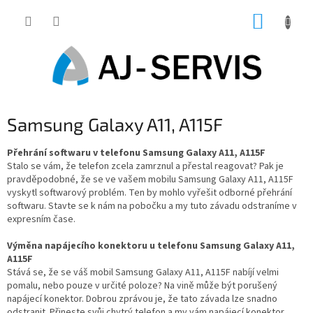
Přejít
NÁKUP
na
obsah
KOŠÍK
Samsung Galaxy A11, A115F
Přehrání softwaru v telefonu Samsung Galaxy A11, A115F
Stalo se vám, že telefon zcela zamrznul a přestal reagovat? Pak je
pravděpodobné, že se ve vašem mobilu Samsung Galaxy A11, A115F
vyskytl softwarový problém. Ten by mohlo vyřešit odborné přehrání
softwaru. Stavte se k nám na pobočku a my tuto závadu odstraníme v
expresním čase.
Výměna napájecího konektoru u telefonu Samsung Galaxy A11,
A115F
Stává se, že se váš mobil Samsung Galaxy A11, A115F nabíjí velmi
pomalu, nebo pouze v určité poloze? Na vině může být porušený
napájecí konektor. Dobrou zprávou je, že tato závada lze snadno
odstranit. Přineste svůj chytrý telefon a my vám napájecí konektor