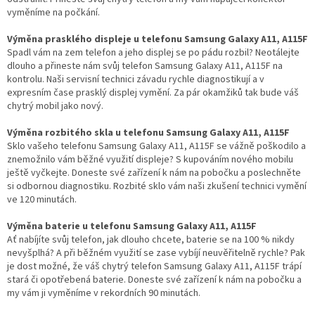
vyměníme na počkání.
Výměna prasklého displeje u telefonu Samsung Galaxy A11, A115F
Spadl vám na zem telefon a jeho displej se po pádu rozbil? Neotálejte
dlouho a přineste nám svůj telefon Samsung Galaxy A11, A115F na
kontrolu. Naši servisní technici závadu rychle diagnostikují a v
expresním čase prasklý displej vymění. Za pár okamžiků tak bude váš
chytrý mobil jako nový.
Výměna rozbitého skla u telefonu Samsung Galaxy A11, A115F
Sklo vašeho telefonu Samsung Galaxy A11, A115F se vážně poškodilo a
znemožnilo vám běžné využití displeje? S kupováním nového mobilu
ještě vyčkejte. Doneste své zařízení k nám na pobočku a poslechněte
si odbornou diagnostiku. Rozbité sklo vám naši zkušení technici vymění
ve 120 minutách.
Výměna baterie u telefonu Samsung Galaxy A11, A115F
Ať nabíjíte svůj telefon, jak dlouho chcete, baterie se na 100 % nikdy
nevyšplhá? A při běžném využití se zase vybíjí neuvěřitelně rychle? Pak
je dost možné, že váš chytrý telefon Samsung Galaxy A11, A115F trápí
stará či opotřebená baterie. Doneste své zařízení k nám na pobočku a
my vám ji vyměníme v rekordních 90 minutách.