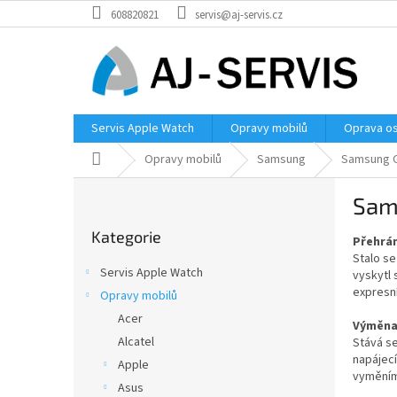
Přejít
608820821
servis@aj-servis.cz
na
obsah
Servis Apple Watch
Opravy mobilů
Oprava os
Domů
Opravy mobilů
Samsung
Samsung G
P
Sam
o
Přeskočit
s
Kategorie
kategorie
Přehrán
t
Stalo s
r
Servis Apple Watch
vyskytl
a
expresn
Opravy mobilů
n
Acer
n
Výměna 
í
Alcatel
Stává se
napájecí
p
Apple
vyměním
a
Asus