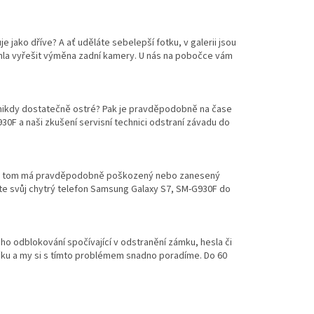
 jako dříve? A ať uděláte sebelepší fotku, v galerii jsou
la vyřešit výměna zadní kamery. U nás na pobočce vám
 nikdy dostatečně ostré? Pak je pravděpodobně na čase
F a naši zkušení servisní technici odstraní závadu do
díl na tom má pravděpodobně poškozený nebo zanesený
te svůj chytrý telefon Samsung Galaxy S7, SM-G930F do
ho odblokování spočívající v odstranění zámku, hesla či
čku a my si s tímto problémem snadno poradíme. Do 60