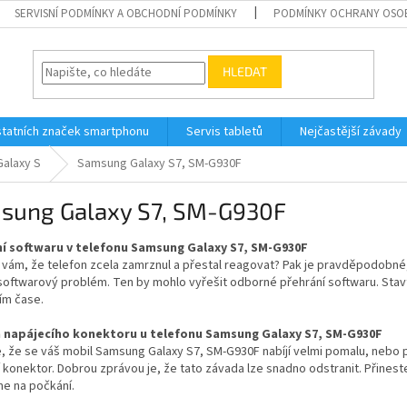
SERVISNÍ PODMÍNKY A OBCHODNÍ PODMÍNKY
PODMÍNKY OCHRANY OSO
HLEDAT
tatních značek smartphonu
Servis tabletů
Nejčastější závady
alaxy S
Samsung Galaxy S7, SM-G930F
sung Galaxy S7, SM-G930F
í softwaru v telefonu Samsung Galaxy S7, SM-G930F
e vám, že telefon zcela zamrznul a přestal reagovat? Pak je pravděpodobn
 softwarový problém. Ten by mohlo vyřešit odborné přehrání softwaru. Sta
ím čase.
napájecího konektoru u telefonu Samsung Galaxy S7, SM-G930F
, že se váš mobil Samsung Galaxy S7, SM-G930F nabíjí velmi pomalu, nebo 
 konektor. Dobrou zprávou je, že tato závada lze snadno odstranit. Přinest
e na počkání.