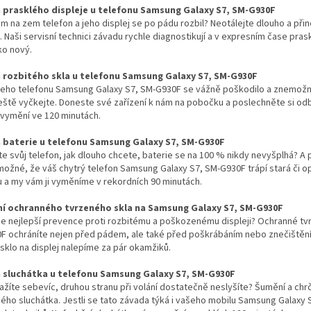
prasklého displeje u telefonu Samsung Galaxy S7, SM-G930F
m na zem telefon a jeho displej se po pádu rozbil? Neotálejte dlouho a př
. Naši servisní technici závadu rychle diagnostikují a v expresním čase pra
ko nový.
rozbitého skla u telefonu Samsung Galaxy S7, SM-G930F
šeho telefonu Samsung Galaxy S7, SM-G930F se vážně poškodilo a znemožni
eště vyčkejte. Doneste své zařízení k nám na pobočku a poslechněte si od
 vymění ve 120 minutách.
baterie u telefonu Samsung Galaxy S7, SM-G930F
íte svůj telefon, jak dlouho chcete, baterie se na 100 % nikdy nevyšplhá? A 
možné, že váš chytrý telefon Samsung Galaxy S7, SM-G930F trápí stará či o
 a my vám ji vyměníme v rekordních 90 minutách.
í ochranného tvrzeného skla na Samsung Galaxy S7, SM-G930F
 je nejlepší prevence proti rozbitému a poškozenému displeji? Ochranné tv
F ochráníte nejen před pádem, ale také před poškrábáním nebo znečištěn
sklo na displej nalepíme za pár okamžiků.
sluchátka u telefonu Samsung Galaxy S7, SM-G930F
ažíte sebevíc, druhou stranu při volání dostatečně neslyšíte? Šumění a c
ho sluchátka. Jestli se tato závada týká i vašeho mobilu Samsung Galaxy S