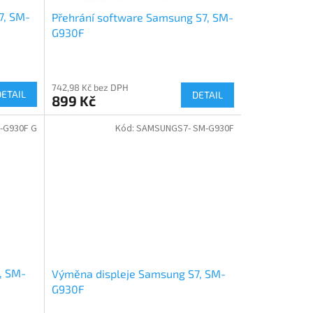
7, SM-
Přehrání software Samsung S7, SM-
G930F
742,98 Kč bez DPH
DETAIL
DETAIL
899 Kč
-G930F G
Kód:
SAMSUNGS7- SM-G930F
, SM-
Výměna displeje Samsung S7, SM-
G930F