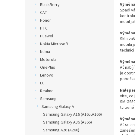
n
Výměna 
BlackBerry
e
Spadl vá
CAT
l
kontrolu
Honor
mobil ja
HTC
Výměna 
Huawei
Sklo va
Nokia Microsoft
mobilu j
technici
Nubia
Motorola
Výměna 
Ať nabíj
OnePlus
je dost 
Lenovo
pobočku
LG
Nalepen
Realme
Víte, co
Samsung
SM-G930
Samsung Galaxy A
tvrzené 
Samsung Galaxy A16 (A165,A166)
Výměna 
Samsung Galaxy A36 (A366)
Ať se sn
Samsung A26 (A266)
zanešené