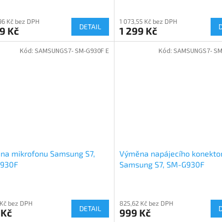
96 Kč bez DPH
1 073,55 Kč bez DPH
DETAIL
9 Kč
1 299 Kč
Kód:
SAMSUNGS7- SM-G930F E
Kód:
SAMSUNGS7- SM
na mikrofonu Samsung S7,
Výměna napájecího konekto
930F
Samsung S7, SM-G930F
 Kč bez DPH
825,62 Kč bez DPH
DETAIL
 Kč
999 Kč