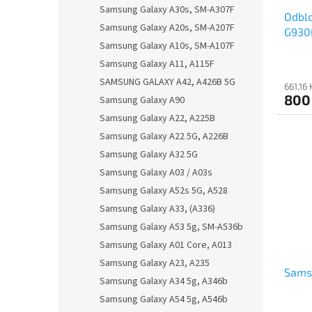
u
Samsung Galaxy A30s, SM-A307F
Odbl
k
Samsung Galaxy A20s, SM-A207F
G930
t
Samsung Galaxy A10s, SM-A107F
ů
Samsung Galaxy A11, A115F
SAMSUNG GALAXY A42, A426B 5G
661,16
800
Samsung Galaxy A90
Samsung Galaxy A22, A225B
Samsung Galaxy A22 5G, A226B
Samsung Galaxy A32 5G
Samsung Galaxy A03 / A03s
Samsung Galaxy A52s 5G, A528
Samsung Galaxy A33, (A336)
Samsung Galaxy A53 5g, SM-A536b
Samsung Galaxy A01 Core, A013
Samsung Galaxy A23, A235
Sams
Samsung Galaxy A34 5g, A346b
Samsung Galaxy A54 5g, A546b