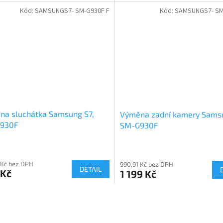
Kód:
SAMSUNGS7- SM-G930F F
Kód:
SAMSUNGS7- SM
na sluchátka Samsung S7,
Výměna zadní kamery Samsu
930F
SM-G930F
 Kč bez DPH
990,91 Kč bez DPH
DETAIL
 Kč
1 199 Kč
O
v
l