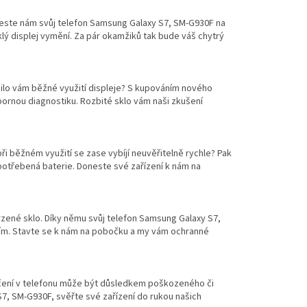
ineste nám svůj telefon Samsung Galaxy S7, SM-G930F na
sklý displej vymění. Za pár okamžiků tak bude váš chytrý
lo vám běžné využití displeje? S kupováním nového
bornou diagnostiku. Rozbité sklo vám naši zkušení
při běžném využití se zase vybíjí neuvěřitelně rychle? Pak
potřebená baterie. Doneste své zařízení k nám na
rzené sklo. Díky němu svůj telefon Samsung Galaxy S7,
ím. Stavte se k nám na pobočku a my vám ochranné
hrčení v telefonu může být důsledkem poškozeného či
7, SM-G930F, svěřte své zařízení do rukou našich