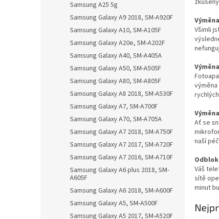
zkušenýc
Samsung A25 5g
Samsung Galaxy A9 2018, SM-A920F
Výměna 
Všimli j
Samsung Galaxy A10, SM-A105F
výsledn
Samsung Galaxy A20e, SM-A202F
nefungu
Samsung Galaxy A40, SM-A405A
Výměna 
Samsung Galaxy A50, SM-A505F
Fotoapa
Samsung Galaxy A80, SM-A805F
výměna 
Samsung Galaxy A8 2018, SM-A530F
rychlých
Samsung Galaxy A7, SM-A700F
Výměna
Samsung Galaxy A70, SM-A705A
Ať se sn
mikrofo
Samsung Galaxy A7 2018, SM-A750F
naší péč
Samsung Galaxy A7 2017, SM-A720F
Samsung Galaxy A7 2016, SM-A710F
Odblok
Váš tele
Samsung Galaxy A6 plus 2018, SM-
A605F
sítě op
minut bu
Samsung Galaxy A6 2018, SM-A600F
Samsung Galaxy A5, SM-A500F
Nejpr
Samsung Galaxy A5 2017, SM-A520F