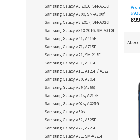
Samsung Galaxy A5 2016, SM-A510F
Přeh
G93
Samsung Galaxy A300, SM-A300f
899
Samsung Galaxy A3 2017, SM-A320F
Samsung Galaxy A310 2016, SM-A310f
Ř
Samsung Galaxy A41, A415F
a
Abece
Samsung Galaxy A71, A715F
z
Samsung Galaxy A21, SM-217F
e
n
Samsung Galaxy A31, A315F
í
Samsung Galaxy A12, A125F / A127F
p
V
Samsung Galaxy A30, A305F
r
ý
Samsung Galaxy A56 (A566)
o
p
Samsung Galaxy A21s, A217F
d
i
u
Samsung Galaxy A02s, A025G
s
k
Samsung Galaxy A50s
p
t
Samsung Galaxy A52, A525F
r
ů
o
Samsung Galaxy A72, A725F
d
Samsung Galaxy A32, SM-A325F