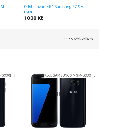
SM-
Odblokování sítě Samsung S7, SM-
G930F
1 000 Kč
11
položek celkem
-G930F H
Kód:
SAMSUNGS7- SM-G930F J