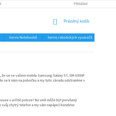
BNÍCH ÚDAJŮ
KONTAKTY
Přihlášení
NÁKUPNÍ
Prázdný košík
KOŠÍK
Servis Notebooků
Servis robotických vysavačů
Kontakt
é, že se ve vašem mobilu Samsung Galaxy S7, SM-G930F
vte se k nám na pobočku a my tuto závadu odstraníme v
pouze v určité poloze? Na vině může být porušený
e svůj chytrý telefon a my vám napájecí konektor