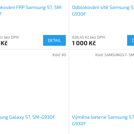
okování FRP Samsung S7, SM-
Odblokování sítě Samsung S
F
G930F
 Kč bez DPH
826,45 Kč bez DPH
DETAIL
 Kč
1 000 Kč
Kód:
80
Kód:
SAMSUNGS7- SM
ung Galaxy S7, SM-G930F
Výměna baterie Samsung S7
G930F