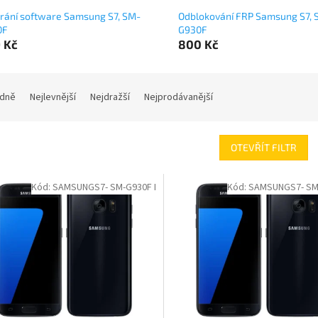
rání software Samsung S7, SM-
Odblokování FRP Samsung S7, 
0F
G930F
 Kč
800 Kč
dně
Nejlevnější
Nejdražší
Nejprodávanější
OTEVŘÍT FILTR
Kód:
SAMSUNGS7- SM-G930F I
Kód:
SAMSUNGS7- SM