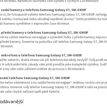
h techniků. Nefunkční sluchátko vám vymění v rychlých 120 minutách.
zadní kamery u telefonu Samsung Galaxy S7, SM-G930F
ste si, že fotoaparát vašeho telefonu Samsung Galaxy S7, SM-G930F nefunguje
é snímky rozmazané nebo obsahují nepěkné skvrny? Tento problém by moh
jící kameru vyměníme v expresním čase 60 minut.
přední kamery u telefonu Samsung Galaxy S7, SM-G930F
rát na vašem telefonu nereaguje a výsledné fotky z přední kamery nejsou
přední kamery. Doneste na pobočku váš telefon Samsung Galaxy S7, SM-G930
 60 minut.
 mikrofonu u telefonu Samsung Galaxy S7, SM-G930F
ažíte sebevíc, druhá strana vás při telefonování nikdy neslyší? Svůj po
n. K odstranění této závady vám jistě pomůže jeho kompletní výměna. Svěř
e a my vám vaše zařízení vrátíme do provozu v 90 minutách.
ování telefonu Samsung Galaxy S7, SM-G930F
fon nelze odemknout a na zadání hesla nereaguje? Jedinou cestou ven je je
erátora. Doneste svůj telefon Samsung Galaxy S7, SM-G930F k nám na pobo
de vaše chytré zařízení opět plně funkční.
odávanější