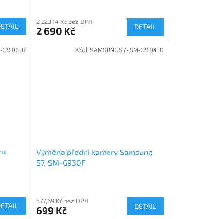
2 223,14 Kč bez DPH
DETAIL
DETAIL
2 690 Kč
-G930F B
Kód:
SAMSUNGS7- SM-G930F D
ru
Výměna přední kamery Samsung
S7, SM-G930F
577,69 Kč bez DPH
DETAIL
DETAIL
699 Kč