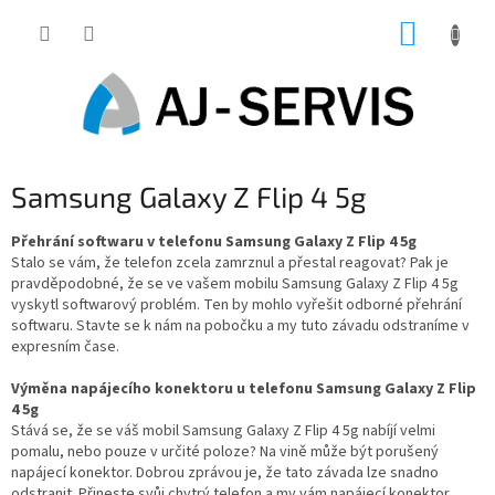
Přejít
NÁKUP
na
obsah
KOŠÍK
Samsung Galaxy Z Flip 4 5g
Přehrání softwaru v telefonu Samsung Galaxy Z Flip 4 5g
Stalo se vám, že telefon zcela zamrznul a přestal reagovat? Pak je
pravděpodobné, že se ve vašem mobilu Samsung Galaxy Z Flip 4 5g
vyskytl softwarový problém. Ten by mohlo vyřešit odborné přehrání
softwaru. Stavte se k nám na pobočku a my tuto závadu odstraníme v
expresním čase.
Výměna napájecího konektoru u telefonu Samsung Galaxy Z Flip
4 5g
Stává se, že se váš mobil Samsung Galaxy Z Flip 4 5g nabíjí velmi
pomalu, nebo pouze v určité poloze? Na vině může být porušený
napájecí konektor. Dobrou zprávou je, že tato závada lze snadno
odstranit. Přineste svůj chytrý telefon a my vám napájecí konektor