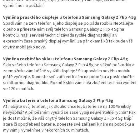
vyměníme na počkání.
Výměna prasklého displeje u telefonu Samsung Galaxy Z Flip 4 5g
Spadl vám na zem telefon a jeho displej se po pádu rozbil? Neotálejte
dlouho a přineste nám svůj telefon Samsung Galaxy Z Flip 4 5g na
kontrolu. Naši servisní technici závadu rychle diagnostikují a v
expresním čase prasklý displej vymění. Za pár okamžiků tak bude váš
chytrý mobil jako nový.
Výměna rozbitého skla u telefonu Samsung Galaxy Z Flip 4 5g
Sklo vašeho telefonu Samsung Galaxy Z Flip 4 5g se vážně poškodilo a
znemožnilo vám běžné využití displeje? S kupováním nového mobilu
ještě vyčkejte. Doneste své zařízení k nám na pobočku a poslechněte
si odbornou diagnostiku. Rozbité sklo vám naši zkušení technici vymění
ve 120 minutách.
Výměna baterie u telefonu Samsung Galaxy Z Flip 4 5g
Ať nabíjíte svůj telefon, jak dlouho chcete, baterie se na 100 % nikdy
nevyšplhá? A při běžném využití se zase vybíjí neuvěřitelně rychle? Pak
je dost možné, že váš chytrý telefon Samsung Galaxy Z Flip 4 5g trápí
stará či opotřebená baterie. Doneste své zařízení k nám na pobočku a
my vám ji vyměníme v rekordních 90 minutách.