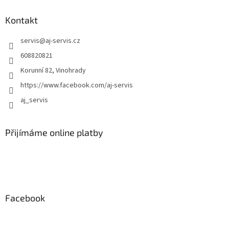
v
ý
Kontakt
p
i
servis
@
aj-servis.cz
s
608820821
u
Korunní 82, Vinohrady
https://www.facebook.com/aj-servis
aj_servis
Přijímáme online platby
Facebook