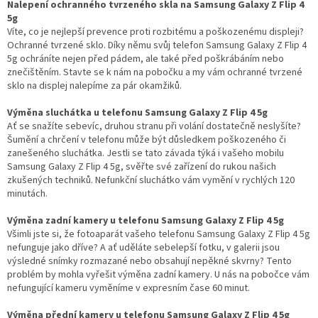
Nalepení ochranného tvrzeného skla na Samsung Galaxy Z Flip 4
5g
Víte, co je nejlepší prevence proti rozbitému a poškozenému displeji?
Ochranné tvrzené sklo. Díky němu svůj telefon Samsung Galaxy Z Flip 4
5g ochráníte nejen před pádem, ale také před poškrábáním nebo
znečištěním. Stavte se k nám na pobočku a my vám ochranné tvrzené
sklo na displej nalepíme za pár okamžiků.
Výměna sluchátka u telefonu Samsung Galaxy Z Flip 4 5g
Ať se snažíte sebevíc, druhou stranu při volání dostatečně neslyšíte?
Šumění a chrčení v telefonu může být důsledkem poškozeného či
zanešeného sluchátka. Jestli se tato závada týká i vašeho mobilu
Samsung Galaxy Z Flip 4 5g, svěřte své zařízení do rukou našich
zkušených techniků. Nefunkční sluchátko vám vymění v rychlých 120
minutách.
Výměna zadní kamery u telefonu Samsung Galaxy Z Flip 4 5g
Všimli jste si, že fotoaparát vašeho telefonu Samsung Galaxy Z Flip 4 5g
nefunguje jako dříve? A ať uděláte sebelepší fotku, v galerii jsou
výsledné snímky rozmazané nebo obsahují nepěkné skvrny? Tento
problém by mohla vyřešit výměna zadní kamery. U nás na pobočce vám
nefungující kameru vyměníme v expresním čase 60 minut.
Výměna přední kamery u telefonu Samsung Galaxy Z Flip 4 5g