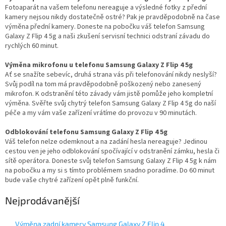
Fotoaparát na vašem telefonu nereaguje a výsledné fotky z přední
kamery nejsou nikdy dostatečně ostré? Pak je pravděpodobně na čase
výměna přední kamery. Doneste na pobočku váš telefon Samsung
Galaxy Z Flip 4 5g a naši zkušení servisní technici odstraní závadu do
rychlých 60 minut.
Výměna mikrofonu u telefonu Samsung Galaxy Z Flip 4 5g
Ať se snažíte sebevíc, druhá strana vás při telefonování nikdy neslyší?
Svůj podíl na tom má pravděpodobně poškozený nebo zanesený
mikrofon. K odstranění této závady vám jistě pomůže jeho kompletní
výměna. Svěřte svůj chytrý telefon Samsung Galaxy Z Flip 4 5g do naší
péče a my vám vaše zařízení vrátíme do provozu v 90 minutách.
Odblokování telefonu Samsung Galaxy Z Flip 4 5g
Váš telefon nelze odemknout a na zadání hesla nereaguje? Jedinou
cestou ven je jeho odblokování spočívající v odstranění zámku, hesla či
sítě operátora. Doneste svůj telefon Samsung Galaxy Z Flip 4 5g k nám
na pobočku a my si s tímto problémem snadno poradíme. Do 60 minut
bude vaše chytré zařízení opět plně funkční.
Nejprodávanější
Výměna zadní kamery Samsung Galaxy Z Flip 4