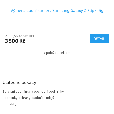
Výměna zadní kamery Samsung Galaxy Z Flip 4 5g
2 892,56 Kč bez DPH
DETAIL
3 500 Kč
9
položek celkem
O
v
l
Z
á
á
d
p
a
a
Užitečné odkazy
c
t
í
Servisní podmínky a obchodní podmínky
í
p
Podmínky ochrany osobních údajů
r
v
Kontakty
k
y