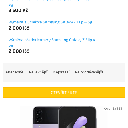
5g
3 500 Kč
Výměna sluchátka Samsung Galaxy Z Flip 4 5g
2 000 Kč
Výměna přední kamery Samsung Galaxy Z Flip 4
5g
2 800 Kč
Ř
a
Abecedně
Nejlevnější
Nejdražší
Nejprodávanější
z
e
n
OTEVŘÍT FILTR
í
p
V
Kód:
25823
r
ý
o
p
d
i