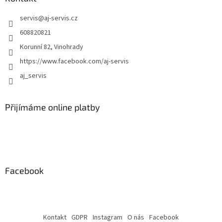
p
i
servis
@
aj-servis.cz
s
608820821
u
Korunní 82, Vinohrady
https://www.facebook.com/aj-servis
aj_servis
Přijímáme online platby
Facebook
Kontakt
GDPR
Instagram
O nás
Facebook