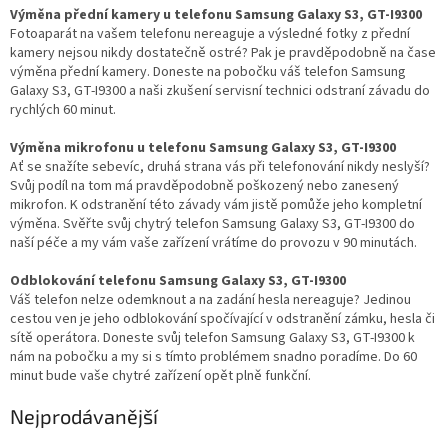
Výměna přední kamery u telefonu Samsung Galaxy S3, GT-I9300
Fotoaparát na vašem telefonu nereaguje a výsledné fotky z přední
kamery nejsou nikdy dostatečně ostré? Pak je pravděpodobně na čase
výměna přední kamery. Doneste na pobočku váš telefon Samsung
Galaxy S3, GT-I9300 a naši zkušení servisní technici odstraní závadu do
rychlých 60 minut.
Výměna mikrofonu u telefonu Samsung Galaxy S3, GT-I9300
Ať se snažíte sebevíc, druhá strana vás při telefonování nikdy neslyší?
Svůj podíl na tom má pravděpodobně poškozený nebo zanesený
mikrofon. K odstranění této závady vám jistě pomůže jeho kompletní
výměna. Svěřte svůj chytrý telefon Samsung Galaxy S3, GT-I9300 do
naší péče a my vám vaše zařízení vrátíme do provozu v 90 minutách.
Odblokování telefonu Samsung Galaxy S3, GT-I9300
Váš telefon nelze odemknout a na zadání hesla nereaguje? Jedinou
cestou ven je jeho odblokování spočívající v odstranění zámku, hesla či
sítě operátora. Doneste svůj telefon Samsung Galaxy S3, GT-I9300 k
nám na pobočku a my si s tímto problémem snadno poradíme. Do 60
minut bude vaše chytré zařízení opět plně funkční.
Nejprodávanější