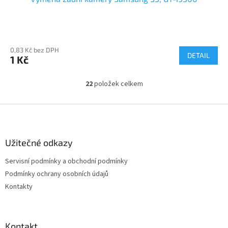
0,83 Kč bez DPH
DETAIL
1 Kč
22
položek celkem
O
v
l
Z
á
á
d
p
a
a
Užitečné odkazy
c
t
í
Servisní podmínky a obchodní podmínky
í
p
Podmínky ochrany osobních údajů
r
v
Kontakty
k
y
v
ý
Kontakt