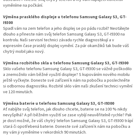
vyměníme na počkání.
Výměna prasklého displeje u telefonu Samsung Galaxy S3, GT-
I9300
Spadl vám na zem telefon a jeho displej se po pádu rozbil? Neotálejte
dlouho a přineste nám svůj telefon Samsung Galaxy S3, GT-I9300 na
kontrolu. Naši servisní technici závadu rychle diagnostikují a v
expresním čase prasklý displej vymění. Za pár okamžiků tak bude váš
chytrý mobil jako nový.
Výměna rozbitého skla u telefonu Samsung Galaxy S3, GT-I9300
Sklo vašeho telefonu Samsung Galaxy S3, GT-I9300 se vážně poškodilo
a znemožnilo vám běžné využití displeje? S kupováním nového mobilu
ještě vyčkejte. Doneste své zařízení k nám na pobočku a poslechněte
si odbornou diagnostiku. Rozbité sklo vám naši zkušení technici vymění
ve 120 minutách.
Výměna baterie u telefonu Samsung Galaxy S3, GT-I9300
Ať nabíjíte svůj telefon, jak dlouho chcete, baterie se na 100 % nikdy
nevyšplhá? A při běžném využití se zase vybíjí neuvěřitelně rychle? Pak
je dost možné, že váš chytrý telefon Samsung Galaxy S3, GT-I9300 trápí
stará či opotřebená baterie. Doneste své zařízení k nám na pobočku a
my vám ji vyměníme v rekordních 90 minutách.