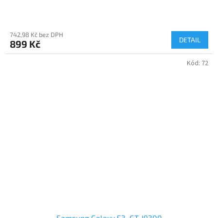
742,98 Kč bez DPH
DETAIL
899 Kč
Kód:
72
Samsung Galaxy S3, GT-I9300