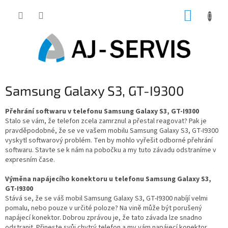
Přejít
NÁKUP
na
obsah
KOŠÍK
Samsung Galaxy S3, GT-I9300
Přehrání softwaru v telefonu Samsung Galaxy S3, GT-I9300
Stalo se vám, že telefon zcela zamrznul a přestal reagovat? Pak je
pravděpodobné, že se ve vašem mobilu Samsung Galaxy S3, GT-I9300
vyskytl softwarový problém. Ten by mohlo vyřešit odborné přehrání
softwaru. Stavte se k nám na pobočku a my tuto závadu odstraníme v
expresním čase.
Výměna napájecího konektoru u telefonu Samsung Galaxy S3,
GT-I9300
Stává se, že se váš mobil Samsung Galaxy S3, GT-I9300 nabíjí velmi
pomalu, nebo pouze v určité poloze? Na vině může být porušený
napájecí konektor. Dobrou zprávou je, že tato závada lze snadno
odstranit. Přineste svůj chytrý telefon a my vám napájecí konektor