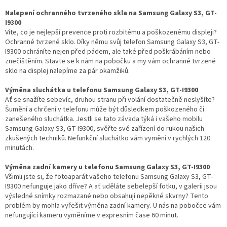
Nalepení ochranného tvrzeného skla na Samsung Galaxy S3, GT-
I9300
Víte, co je nejlepší prevence proti rozbitému a poškozenému displeji?
Ochranné tvrzené sklo. Díky němu svůj telefon Samsung Galaxy S3, GT-
I9300 ochráníte nejen před pádem, ale také před poškrábáním nebo
znečištěním. Stavte se k nám na pobočku a my vám ochranné tvrzené
sklo na displej nalepíme za pár okamžiků.
Výměna sluchátka u telefonu Samsung Galaxy S3, GT-I9300
Ať se snažíte sebevíc, druhou stranu při volání dostatečně neslyšíte?
Šumění a chrčení v telefonu může být důsledkem poškozeného či
zanešeného sluchátka. Jestli se tato závada týká i vašeho mobilu
Samsung Galaxy S3, GT-I9300, svěřte své zařízení do rukou našich
zkušených techniků. Nefunkční sluchátko vám vymění v rychlých 120
minutách.
Výměna zadní kamery u telefonu Samsung Galaxy S3, GT-I9300
Všimli jste si, že fotoaparát vašeho telefonu Samsung Galaxy S3, GT-
I9300 nefunguje jako dříve? A ať uděláte sebelepší fotku, v galerii jsou
výsledné snímky rozmazané nebo obsahují nepěkné skvrny? Tento
problém by mohla vyřešit výměna zadní kamery. U nás na pobočce vám
nefungující kameru vyměníme v expresním čase 60 minut.