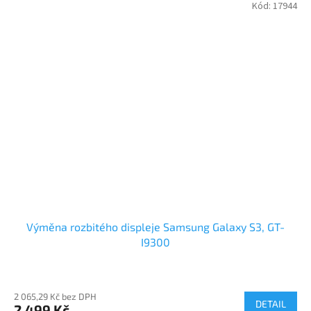
Kód:
17944
Výměna rozbitého displeje Samsung Galaxy S3, GT-
I9300
2 065,29 Kč bez DPH
DETAIL
2 499 Kč