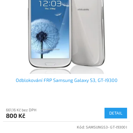
i
u
s
k
p
t
r
ů
o
d
u
k
t
ů
Odblokování FRP Samsung Galaxy S3, GT-I9300
661,16 Kč bez DPH
DETAIL
800 Kč
Kód:
SAMSUNGS3- GT-I9300 I