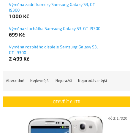
Výměna zadní kamery Samsung Galaxy S3, GT-
I9300
1 000 Kč
Výměna sluchátka Samsung Galaxy S3, GT-I9300
699 Kč
Výměna rozbitého displeje Samsung Galaxy S3,
GT-I9300
2 499 Kč
Ř
a
Abecedně
Nejlevnější
Nejdražší
Nejprodávanější
z
e
n
OTEVŘÍT FILTR
í
p
V
Kód:
17920
r
ý
o
p
d