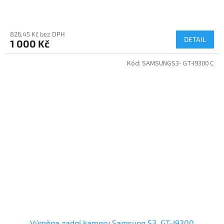
826,45 Kč bez DPH
DETAIL
1 000 Kč
Kód:
SAMSUNGS3- GT-I9300 C
Výměna zadní kamery Samsung S3, GT-I9300