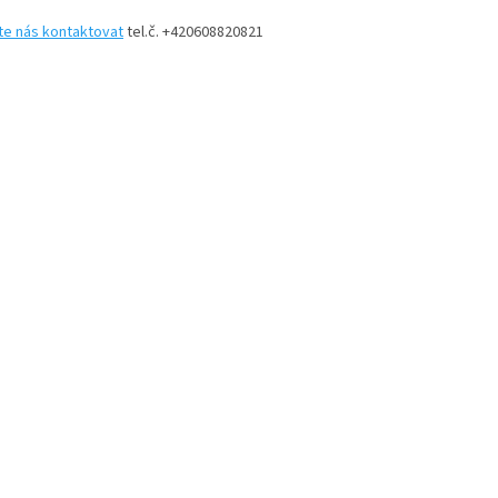
u
te nás kontaktovat
tel.č. +420608820821