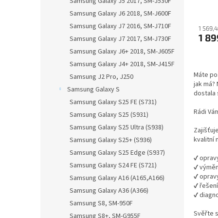
Samsung Galaxy J5 2017, SM-J530F
Samsung Galaxy J6 2018, SM-J600F
Samsung Galaxy J7 2016, SM-J710F
1 569,
1 89
Samsung Galaxy J7 2017, SM-J730F
Samsung Galaxy J6+ 2018, SM-J605F
Samsung Galaxy J4+ 2018, SM-J415F
Máte poš
Samsung J2 Pro, J250
jak má? 
Samsung Galaxy S
dostala 
Samsung Galaxy S25 FE (S731)
Rádi Vá
Samsung Galaxy S25 (S931)
Samsung Galaxy S25 Ultra (S938)
Zajišťuj
kvalitní
Samsung Galaxy S25+ (S936)
Samsung Galaxy S25 Edge (S937)
✔ opravy
Samsung Galaxy S24 FE (S721)
✔ výměn
✔ oprav
Samsung Galaxy A16 (A165,A166)
✔ řešen
Samsung Galaxy A36 (A366)
✔ diagno
Samsung S8, SM-950F
Svěřte 
Samsung S8+, SM-G955F