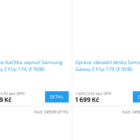
a tlačítka zapnutí Samsung
Oprava základní desky Sam
y Z Flip 7 FE (F761B)
Galaxy Z Flip 7 FE (F761B)
84 Kč bez DPH
1 404,13 Kč bez DPH
DETAIL
9 Kč
1 699 Kč
Kód:
34959FLIP7FE
Kód:
3496