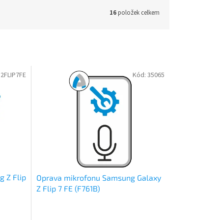
16
položek celkem
2FLIP7FE
Kód:
35065
 Z Flip
Oprava mikrofonu Samsung Galaxy
Z Flip 7 FE (F761B)