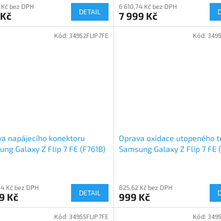
 Kč bez DPH
6 610,74 Kč bez DPH
DETAIL
 Kč
7 999 Kč
Kód:
34952FLIP7FE
Kód:
3495
a napájecího konektoru
Oprava oxidace utopeného t
ng Galaxy Z Flip 7 FE (F761B)
Samsung Galaxy Z Flip 7 FE 
84 Kč bez DPH
825,62 Kč bez DPH
DETAIL
9 Kč
999 Kč
Kód:
34955FLIP7FE
Kód:
3495