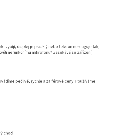
e vybíjí, displej je prasklý nebo telefon nereaguje tak,
 kvůli nefunkčnímu mikrofonu? Zasekává se zařízení,
ovádíme pečlivě, rychle a za férové ceny. Používáme
vý chod.