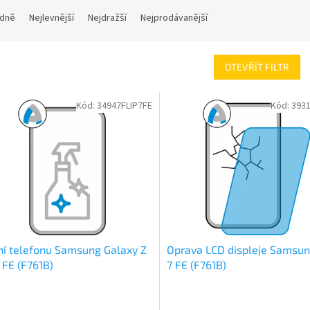
dně
Nejlevnější
Nejdražší
Nejprodávanější
OTEVŘÍT FILTR
Kód:
34947FLIP7FE
Kód:
3931
ní telefonu Samsung Galaxy Z
Oprava LCD displeje Samsung
7 FE (F761B)
7 FE (F761B)