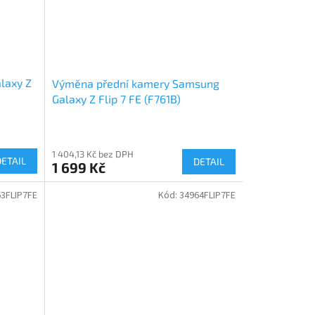
laxy Z
Výměna přední kamery Samsung
Galaxy Z Flip 7 FE (F761B)
1 404,13 Kč bez DPH
DETAIL
DETAIL
1 699 Kč
3FLIP7FE
Kód:
34964FLIP7FE