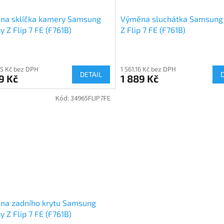
na sklíčka kamery Samsung
Výměna sluchátka Samsung
y Z Flip 7 FE (F761B)
Z Flip 7 FE (F761B)
55 Kč bez DPH
1 561,16 Kč bez DPH
DETAIL
9 Kč
1 889 Kč
Kód:
34965FLIP7FE
na zadního krytu Samsung
y Z Flip 7 FE (F761B)