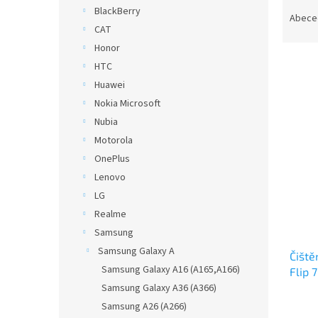
Ř
n
BlackBerry
a
e
Abece
CAT
z
l
e
Honor
n
HTC
í
Huawei
p
V
Nokia Microsoft
r
ý
Nubia
o
p
Motorola
d
i
u
OnePlus
s
k
Lenovo
p
t
r
LG
ů
o
Realme
d
Samsung
u
Samsung Galaxy A
Čiště
k
Samsung Galaxy A16 (A165,A166)
Flip 
t
Samsung Galaxy A36 (A366)
ů
Samsung A26 (A266)