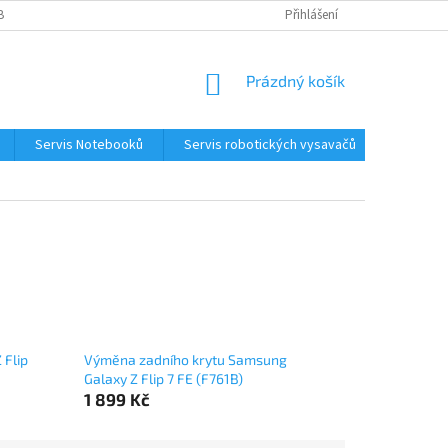
BNÍCH ÚDAJŮ
KONTAKTY
Přihlášení
NÁKUPNÍ
Prázdný košík
KOŠÍK
Servis Notebooků
Servis robotických vysavačů
Kontakt
 Flip
Výměna zadního krytu Samsung
Galaxy Z Flip 7 FE (F761B)
1 899 Kč