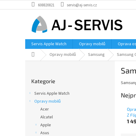
Přejít
608820821
servis@aj-servis.cz
na
obsah
Servis Apple Watch
Opravy mobilů
Oprava os
Domů
Opravy mobilů
Samsung
Samsung G
P
Sams
o
Přeskočit
s
Kategorie
kategorie
Samsung 
t
r
Servis Apple Watch
Nejpr
a
Opravy mobilů
n
Acer
Opra
n
Z Fli
í
Alcatel
1 4
p
Apple
a
Asus