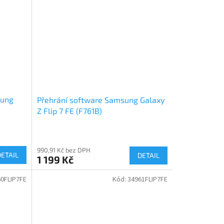
sung
Přehrání software Samsung Galaxy
Z Flip 7 FE (F761B)
990,91 Kč bez DPH
DETAIL
DETAIL
1 199 Kč
0FLIP7FE
Kód:
34961FLIP7FE