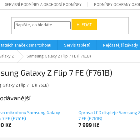
SERVISNÍ PODMÍNKY A OBCHODNÍ PODMÍNKY
PODMÍNKY OCHRANY OSO
HLEDAT
tatních značek smartphonu
Servis tabletů
Nejčastější závady
alaxy Z
Samsung Galaxy Z Flip 7 FE (F761B)
ung Galaxy Z Flip 7 FE (F761B)
Galaxy Z Flip 7 FE (F761B)
odávanější
va mikrofonu Samsung Galaxy
Oprava LCD displeje Samsung Z
p 7 FE (F761B)
7 FE (F761B)
90 Kč
7 999 Kč