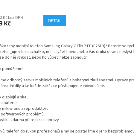
42 Kč bez DPH
DETAIL
9 Kč
O
v
kozený mobilní telefon Samsung Galaxy Z Flip 7 FE (F761B)? Baterie se rychl
l
Nefunguje vám sluchátko, není slyšet hovor, nebo Vás druhá strana neslyší
á
se do něj vlhkost, nebo ho vůbec nelze zapnout?
d
a
m pomůžeme!
c
í
eme odborný servis mobilních telefonů s bohatými zkušenostmi. Opravy pr
p
 náhradní díly a ke každé zakázce přistupujeme individuálně.
r
v
 displejů a skel
k
a baterie
y
y mikrofonu a reproduktoru
v
í softwarových problémů
ý
stika zdarma při realizaci opravy
p
i
svůj telefon do rukou profesionálů a my se postaráme o jeho bezproblémo
s