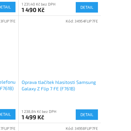
1 231,40 Kč bez DPH
DETAIL
DETAIL
1 490 Kč
3FLIP7FE
Kód:
34954FLIP7FE
elefonu
Oprava tlačítek hlasitosti Samsung
(F761B)
Galaxy Z Flip 7 FE (F761B)
1 238,84 Kč bez DPH
DETAIL
DETAIL
1 499 Kč
7FLIP7FE
Kód:
34958FLIP7FE