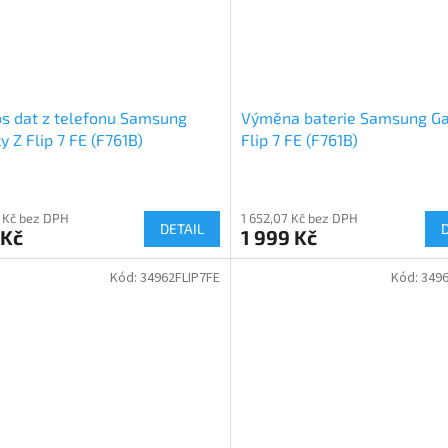
s dat z telefonu Samsung
Výměna baterie Samsung Ga
y Z Flip 7 FE (F761B)
Flip 7 FE (F761B)
 Kč bez DPH
1 652,07 Kč bez DPH
DETAIL
 Kč
1 999 Kč
Kód:
34962FLIP7FE
Kód:
3496