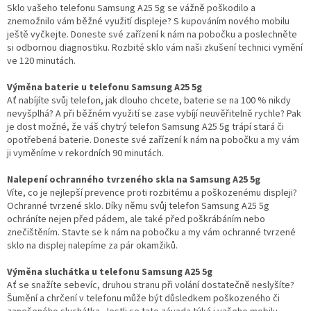
Sklo vašeho telefonu Samsung A25 5g se vážně poškodilo a
znemožnilo vám běžné využití displeje? S kupováním nového mobilu
ještě vyčkejte. Doneste své zařízení k nám na pobočku a poslechněte
si odbornou diagnostiku. Rozbité sklo vám naši zkušení technici vymění
ve 120 minutách.
Výměna baterie u telefonu Samsung A25 5g
Ať nabíjíte svůj telefon, jak dlouho chcete, baterie se na 100 % nikdy
nevyšplhá? A při běžném využití se zase vybíjí neuvěřitelně rychle? Pak
je dost možné, že váš chytrý telefon Samsung A25 5g trápí stará či
opotřebená baterie. Doneste své zařízení k nám na pobočku a my vám
ji vyměníme v rekordních 90 minutách.
Nalepení ochranného tvrzeného skla na Samsung A25 5g
Víte, co je nejlepší prevence proti rozbitému a poškozenému displeji?
Ochranné tvrzené sklo. Díky němu svůj telefon Samsung A25 5g
ochráníte nejen před pádem, ale také před poškrábáním nebo
znečištěním. Stavte se k nám na pobočku a my vám ochranné tvrzené
sklo na displej nalepíme za pár okamžiků.
Výměna sluchátka u telefonu Samsung A25 5g
Ať se snažíte sebevíc, druhou stranu při volání dostatečně neslyšíte?
Šumění a chrčení v telefonu může být důsledkem poškozeného či