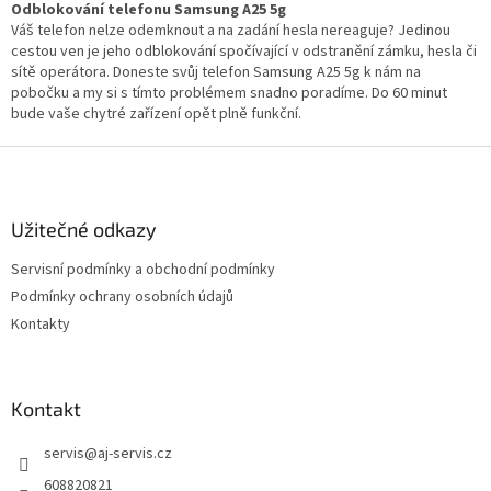
Odblokování telefonu Samsung A25 5g
Váš telefon nelze odemknout a na zadání hesla nereaguje? Jedinou
cestou ven je jeho odblokování spočívající v odstranění zámku, hesla či
sítě operátora. Doneste svůj telefon Samsung A25 5g k nám na
pobočku a my si s tímto problémem snadno poradíme. Do 60 minut
bude vaše chytré zařízení opět plně funkční.
Z
á
p
a
Užitečné odkazy
t
Servisní podmínky a obchodní podmínky
í
Podmínky ochrany osobních údajů
Kontakty
Kontakt
servis
@
aj-servis.cz
608820821