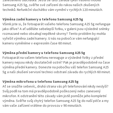
zanešeného sluchátka. Jestli se tato závada týká i vašeho mobilu
Samsung A25 5g, svěřte své zařízení do rukou našich zkušených
techniků. Nefunkční sluchátko vám vymění v rychlých 120 minutách.
Výměna zadní kamery u telefonu Samsung A25 5g
Všimli jste si, že fotoaparát vašeho telefonu Samsung A25 5g nefunguje
jako dříve? A ať uděláte sebelepší fotku, v galerii jsou výsledné snímky
rozmazané nebo obsahují nepěkné skvrny? Tento problém by mohla
vyřešit výměna zadní kamery. U nás na pobočce vám nefungující
kameru vyměníme v expresním čase 60 minut.
Výměna přední kamery u telefonu Samsung A25 5g
Fotoaparát na vašem telefonu nereaguje a výsledné fotky z přední
kamery nejsou nikdy dostatečně ostré? Pak je pravděpodobně na čase
výměna přední kamery. Doneste na pobočku váš telefon Samsung A25
5g a naši zkušení servisní technici odstraní závadu do rychlých 60 minut.
Výměna mikrofonu u telefonu Samsung A25 5g
Ať se snažíte sebevíc, druhá strana vás při telefonování nikdy neslyší?
Svůj podíl na tom má pravděpodobně poškozený nebo zanesený
mikrofon. K odstranění této závady vám jistě pomůže jeho kompletní
výměna. Svěřte svůj chytrý telefon Samsung A25 5g do naší péče a my
vám vaše zařízení vrátíme do provozu v 90 minutách.