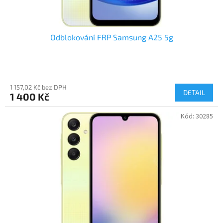
ů
Odblokování FRP Samsung A25 5g
1 157,02 Kč bez DPH
DETAIL
1 400 Kč
Kód:
30285