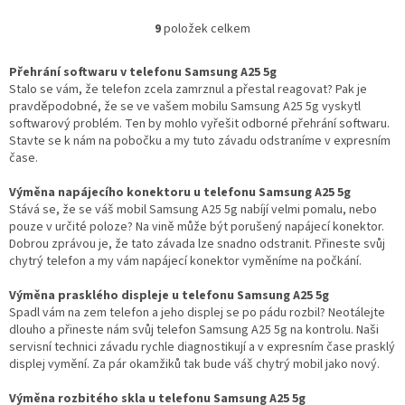
9
položek celkem
O
v
l
Přehrání softwaru v telefonu Samsung A25 5g
á
Stalo se vám, že telefon zcela zamrznul a přestal reagovat? Pak je
d
pravděpodobné, že se ve vašem mobilu Samsung A25 5g vyskytl
a
softwarový problém. Ten by mohlo vyřešit odborné přehrání softwaru.
c
Stavte se k nám na pobočku a my tuto závadu odstraníme v expresním
í
čase.
p
r
Výměna napájecího konektoru u telefonu Samsung A25 5g
v
Stává se, že se váš mobil Samsung A25 5g nabíjí velmi pomalu, nebo
k
pouze v určité poloze? Na vině může být porušený napájecí konektor.
y
Dobrou zprávou je, že tato závada lze snadno odstranit. Přineste svůj
v
chytrý telefon a my vám napájecí konektor vyměníme na počkání.
ý
p
Výměna prasklého displeje u telefonu Samsung A25 5g
i
Spadl vám na zem telefon a jeho displej se po pádu rozbil? Neotálejte
s
dlouho a přineste nám svůj telefon Samsung A25 5g na kontrolu. Naši
u
servisní technici závadu rychle diagnostikují a v expresním čase prasklý
displej vymění. Za pár okamžiků tak bude váš chytrý mobil jako nový.
Výměna rozbitého skla u telefonu Samsung A25 5g