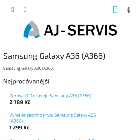
Přejít
NÁKUP
na
obsah
KOŠÍK
Samsung Galaxy A36 (A366)
Samsung Galaxy A36 (A366)
Nejprodávanější
Oprava LCD displeje Samsung A36 (A366)
2 789 Kč
Výměna zadního krytu Samsung Galaxy A36
(A366)
1 299 Kč