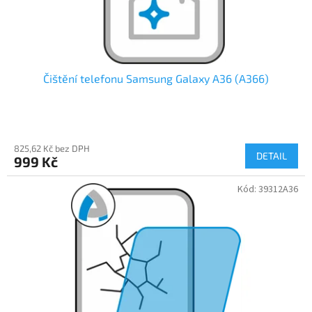
k
t
ů
Čištění telefonu Samsung Galaxy A36 (A366)
825,62 Kč bez DPH
DETAIL
999 Kč
Kód:
39312A36