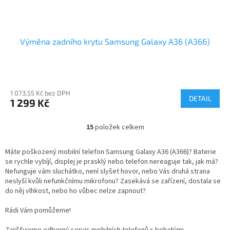
Výměna zadního krytu Samsung Galaxy A36 (A366)
1 073,55 Kč bez DPH
DETAIL
1 299 Kč
15
položek celkem
O
v
l
Máte poškozený mobilní telefon Samsung Galaxy A36 (A366)? Baterie
á
se rychle vybíjí, displej je prasklý nebo telefon nereaguje tak, jak má?
d
Nefunguje vám sluchátko, není slyšet hovor, nebo Vás druhá strana
a
neslyší kvůli nefunkčnímu mikrofonu? Zasekává se zařízení, dostala se
c
do něj vlhkost, nebo ho vůbec nelze zapnout?
í
p
Rádi Vám pomůžeme!
r
v