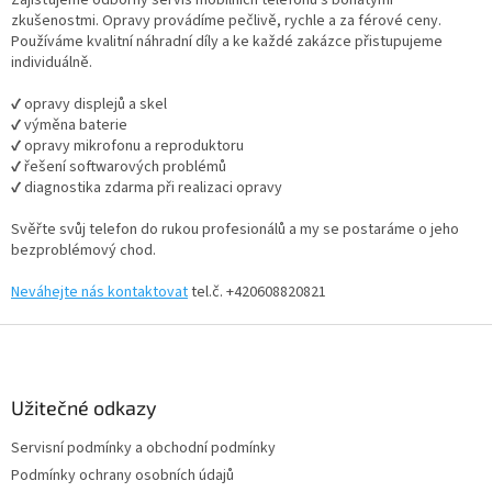
Zajišťujeme odborný servis mobilních telefonů s bohatými
k
zkušenostmi. Opravy provádíme pečlivě, rychle a za férové ceny.
y
Používáme kvalitní náhradní díly a ke každé zakázce přistupujeme
v
individuálně.
ý
p
✔ opravy displejů a skel
i
✔ výměna baterie
s
✔ opravy mikrofonu a reproduktoru
u
✔ řešení softwarových problémů
✔ diagnostika zdarma při realizaci opravy
Svěřte svůj telefon do rukou profesionálů a my se postaráme o jeho
bezproblémový chod.
Neváhejte nás kontaktovat
tel.č. +420608820821
Z
á
p
a
Užitečné odkazy
t
Servisní podmínky a obchodní podmínky
í
Podmínky ochrany osobních údajů