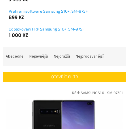
Přehrání software Samsung S10+, SM-975F
899 Kč
Odblokování FRP Samsung S10+, SM-975F
1 000 Kč
Ř
a
Abecedně
Nejlevnější
Nejdražší
Nejprodávanější
z
e
n
OTEVŘÍT FILTR
í
p
V
Kód:
SAMSUNGS10-- SM-975F I
r
ý
o
p
d
i
u
s
k
p
t
r