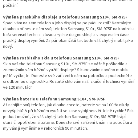
počkání.
Výměna prasklého displeje u telefonu Samsung S10+, SM-975F
Spadl vám na zem telefon a jeho displej se po pádu rozbil? Neotálejte
dlouho a přineste nám svůj telefon Samsung S10+, SM-975F na kontrolu.
Naši servisní technici závadu rychle diagnostikují a v expresním čase
prasklý displej vymění. Za pár okamžiků tak bude váš chytrý mobil jako
nový.
Výměna rozbitého skla u telefonu Samsung S10+, SM-975F
Sklo vašeho telefonu Samsung S10+, SM-975F se vážně poškodilo a
znemožnilo vám běžné využití displeje? S kupováním nového mobilu
ještě vyčkejte. Doneste své zařízení k nám na pobočku a poslechněte
si odbornou diagnostiku. Rozbité sklo vám naši zkušení technici vymění
ve 120 minutách.
Výměna baterie u telefonu Samsung S10+, SM-975F
Ať nabíjíte svůj telefon, jak dlouho chcete, baterie se na 100 % nikdy
nevyšplhá? A při běžném využití se zase vybíjí neuvěřitelně rychle? Pak
je dost možné, že váš chytrý telefon Samsung S10+, SM-975F trápí
stará či opotřebená baterie. Doneste své zařízení k nám na pobočku a
my vám ji vyměníme v rekordních 90 minutách.