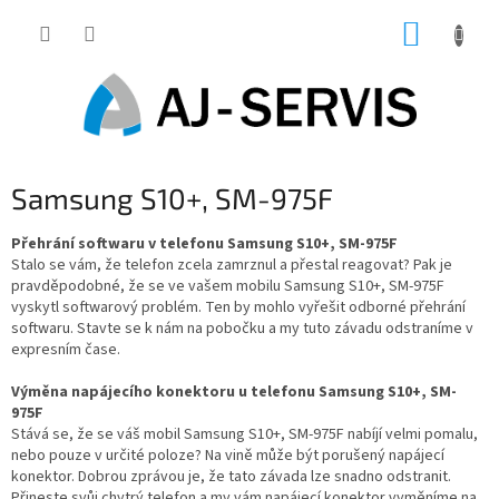
Přejít
NÁKUP
na
obsah
KOŠÍK
Samsung S10+, SM-975F
Přehrání softwaru v telefonu Samsung S10+, SM-975F
Stalo se vám, že telefon zcela zamrznul a přestal reagovat? Pak je
pravděpodobné, že se ve vašem mobilu Samsung S10+, SM-975F
vyskytl softwarový problém. Ten by mohlo vyřešit odborné přehrání
softwaru. Stavte se k nám na pobočku a my tuto závadu odstraníme v
expresním čase.
Výměna napájecího konektoru u telefonu Samsung S10+, SM-
975F
Stává se, že se váš mobil Samsung S10+, SM-975F nabíjí velmi pomalu,
nebo pouze v určité poloze? Na vině může být porušený napájecí
konektor. Dobrou zprávou je, že tato závada lze snadno odstranit.
Přineste svůj chytrý telefon a my vám napájecí konektor vyměníme na