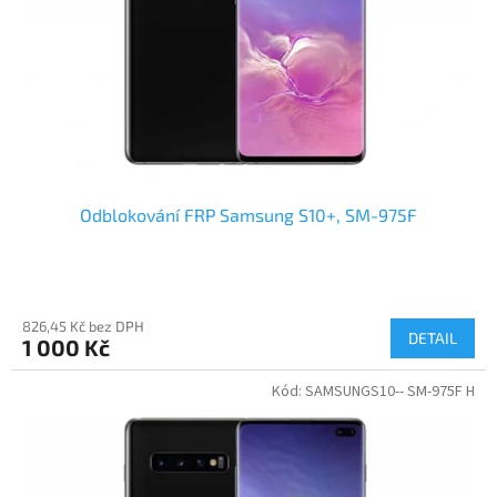
ů
o
d
u
k
t
ů
Odblokování FRP Samsung S10+, SM-975F
826,45 Kč bez DPH
DETAIL
1 000 Kč
Kód:
SAMSUNGS10-- SM-975F H