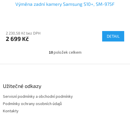
Výměna zadní kamery Samsung S10+, SM-975F
2 230,58 Kč bez DPH
DETAIL
2 699 Kč
10
položek celkem
O
v
l
Z
á
á
d
p
a
a
Užitečné odkazy
c
t
í
Servisní podmínky a obchodní podmínky
í
p
Podmínky ochrany osobních údajů
r
v
Kontakty
k
y
v