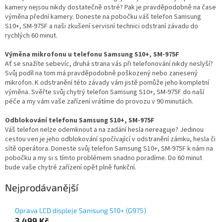
kamery nejsou nikdy dostatečně ostré? Pak je pravděpodobně na čase
výměna přední kamery. Doneste na pobočku váš telefon Samsung
S10+, SM-975F a naši zkušení servisní technici odstraní závadu do
rychlých 60 minut.
Výměna mikrofonu u telefonu Samsung S10+, SM-975F
Ať se snažíte sebevíc, druhá strana vás při telefonování nikdy neslyší?
Svůj podíl na tom má pravděpodobně poškozený nebo zanesený
mikrofon. K odstranění této závady vám jistě pomůže jeho kompletní
výměna. Svěřte svůj chytrý telefon Samsung S10+, SM-975F do naší
péče a my vám vaše zařízení vrátíme do provozu v 90 minutách.
Odblokování telefonu Samsung S10+, SM-975F
Váš telefon nelze odemknout a na zadání hesla nereaguje? Jedinou
cestou ven je jeho odblokování spočívající v odstranění zámku, hesla či
sítě operátora. Doneste svůj telefon Samsung S10+, SM-975F k nám na
pobočku a my si s tímto problémem snadno poradíme. Do 60 minut
bude vaše chytré zařízení opět plně funkční.
Nejprodávanější
Oprava LCD displeje Samsung S10+ (G975)
3 499 Kč