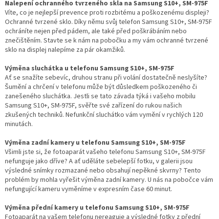
Nalepení ochranného tvrzeného skla na Samsung S10+, SM-975F
Víte, co je nejlepší prevence proti rozbitému a poškozenému displeji?
Ochranné tvrzené sklo. Díky němu svůj telefon Samsung S10+, SM-975F
ochráníte nejen před pádem, ale také před poškrábáním nebo
znečištěním. Stavte se k nám na pobočku a my vám ochranné tvrzené
sklo na displej nalepíme za pár okamžiků.
Výměna sluchátka u telefonu Samsung S10+, SM-975F
Ať se snažíte sebevíc, druhou stranu při volání dostatečně neslyšíte?
Šumění a chrčení v telefonu může být důsledkem poškozeného či
zanešeného sluchátka. Jestli se tato závada týká i vašeho mobilu
Samsung S10+, SM-975F, svěřte své zařízení do rukou našich
zkušených techniků. Nefunkční sluchátko vám vymění v rychlých 120
minutách.
Výměna zadní kamery u telefonu Samsung S10+, SM-975F
Všimli jste si, že fotoaparát vašeho telefonu Samsung S10+, SM-975F
nefunguje jako dříve? A ať uděláte sebelepší fotku, v galerii jsou
výsledné snímky rozmazané nebo obsahují nepěkné skvrny? Tento
problém by mohla vyřešit výměna zadní kamery. U nás na pobočce vám
nefungující kameru vyměníme v expresním čase 60 minut.
Výměna přední kamery u telefonu Samsung S10+, SM-975F
Fotoaparát na vašem telefonu nereaguje a výsledné fotky z přední