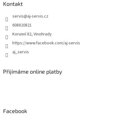
ý
Kontakt
p
i
servis
@
aj-servis.cz
s
608820821
u
Korunní 82, Vinohrady
https://www.facebook.com/aj-servis
aj_servis
Přijímáme online platby
Facebook