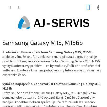
Přejít
NÁKUP
na
obsah
KOŠÍK
Samsung Galaxy M15, M156b
Přehrání softwaru v telefonu Samsung Galaxy M15, M156b
Stalo se vám, že telefon zcela zamrznul a přestal reagovat? Pak je
pravděpodobné, že se ve vašem mobilu Samsung Galaxy M15, M156b
vyskytl softwarový problém. Ten by mohlo vyřešit odborné přehrání
softwaru. Stavte se k nám na pobočku a my tuto závadu odstraníme v
expresním čase.
Výměna napájecího konektoru u telefonu Samsung Galaxy M15,
M156b
Stává se, že se váš mobil Samsung Galaxy M15, M156b nabíjí velmi
pomalu, nebo pouze v určité poloze? Na vině může být porušený
napájecí konektor. Dobrou zprávou je, že tato závada lze snadno
odstranit. Přineste svůj chytrý telefon a my vám napájecí konektor