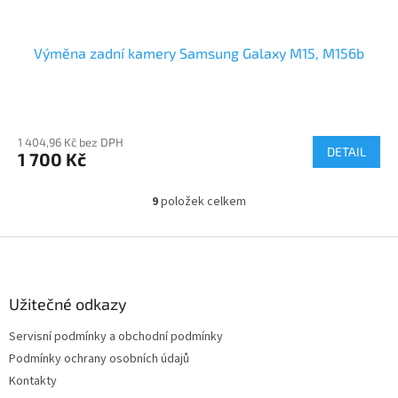
Výměna zadní kamery Samsung Galaxy M15, M156b
1 404,96 Kč bez DPH
DETAIL
1 700 Kč
9
položek celkem
O
v
l
Z
á
á
d
p
a
a
Užitečné odkazy
c
t
í
Servisní podmínky a obchodní podmínky
í
p
Podmínky ochrany osobních údajů
r
v
Kontakty
k