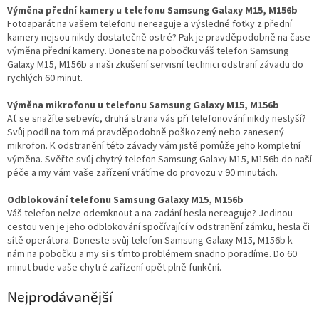
Výměna přední kamery u telefonu Samsung Galaxy M15, M156b
Fotoaparát na vašem telefonu nereaguje a výsledné fotky z přední
kamery nejsou nikdy dostatečně ostré? Pak je pravděpodobně na čase
výměna přední kamery. Doneste na pobočku váš telefon Samsung
Galaxy M15, M156b a naši zkušení servisní technici odstraní závadu do
rychlých 60 minut.
Výměna mikrofonu u telefonu Samsung Galaxy M15, M156b
Ať se snažíte sebevíc, druhá strana vás při telefonování nikdy neslyší?
Svůj podíl na tom má pravděpodobně poškozený nebo zanesený
mikrofon. K odstranění této závady vám jistě pomůže jeho kompletní
výměna. Svěřte svůj chytrý telefon Samsung Galaxy M15, M156b do naší
péče a my vám vaše zařízení vrátíme do provozu v 90 minutách.
Odblokování telefonu Samsung Galaxy M15, M156b
Váš telefon nelze odemknout a na zadání hesla nereaguje? Jedinou
cestou ven je jeho odblokování spočívající v odstranění zámku, hesla či
sítě operátora. Doneste svůj telefon Samsung Galaxy M15, M156b k
nám na pobočku a my si s tímto problémem snadno poradíme. Do 60
minut bude vaše chytré zařízení opět plně funkční.
Nejprodávanější