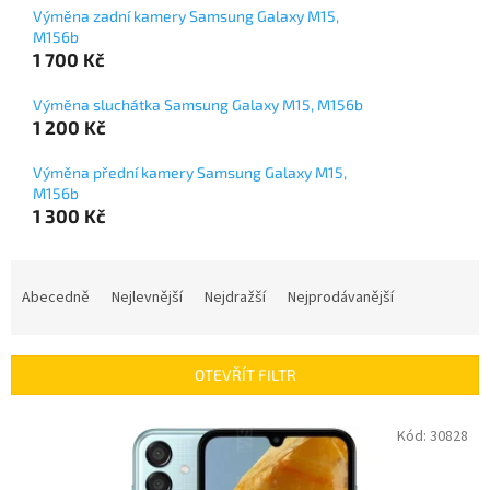
Výměna zadní kamery Samsung Galaxy M15,
M156b
1 700 Kč
Výměna sluchátka Samsung Galaxy M15, M156b
1 200 Kč
Výměna přední kamery Samsung Galaxy M15,
M156b
1 300 Kč
Ř
a
Abecedně
Nejlevnější
Nejdražší
Nejprodávanější
z
e
n
OTEVŘÍT FILTR
í
p
V
Kód:
30828
r
ý
o
p
d