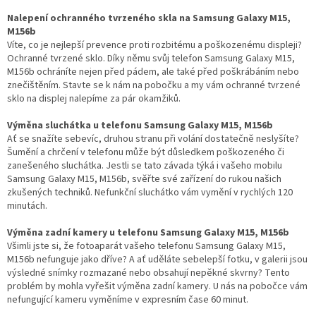
Nalepení ochranného tvrzeného skla na Samsung Galaxy M15,
M156b
Víte, co je nejlepší prevence proti rozbitému a poškozenému displeji?
Ochranné tvrzené sklo. Díky němu svůj telefon Samsung Galaxy M15,
M156b ochráníte nejen před pádem, ale také před poškrábáním nebo
znečištěním. Stavte se k nám na pobočku a my vám ochranné tvrzené
sklo na displej nalepíme za pár okamžiků.
Výměna sluchátka u telefonu Samsung Galaxy M15, M156b
Ať se snažíte sebevíc, druhou stranu při volání dostatečně neslyšíte?
Šumění a chrčení v telefonu může být důsledkem poškozeného či
zanešeného sluchátka. Jestli se tato závada týká i vašeho mobilu
Samsung Galaxy M15, M156b, svěřte své zařízení do rukou našich
zkušených techniků. Nefunkční sluchátko vám vymění v rychlých 120
minutách.
Výměna zadní kamery u telefonu Samsung Galaxy M15, M156b
Všimli jste si, že fotoaparát vašeho telefonu Samsung Galaxy M15,
M156b nefunguje jako dříve? A ať uděláte sebelepší fotku, v galerii jsou
výsledné snímky rozmazané nebo obsahují nepěkné skvrny? Tento
problém by mohla vyřešit výměna zadní kamery. U nás na pobočce vám
nefungující kameru vyměníme v expresním čase 60 minut.