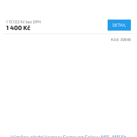
1 157,02 Kč bez DPH
DETAIL
1 400 Kč
Kód:
30846
Výměna přední kamery Samsung Galaxy M15, M156b