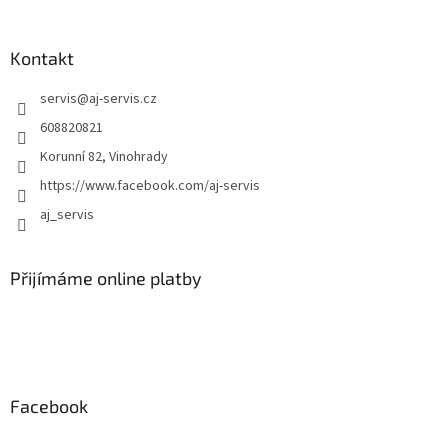
y
v
ý
Kontakt
p
i
servis
@
aj-servis.cz
s
608820821
u
Korunní 82, Vinohrady
https://www.facebook.com/aj-servis
aj_servis
Přijímáme online platby
Facebook