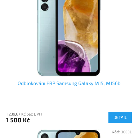
i
u
s
k
p
t
r
ů
o
d
u
k
t
ů
Odblokování FRP Samsung Galaxy M15, M156b
1 239,67 Kč bez DPH
DETAIL
1 500 Kč
Kód:
30831