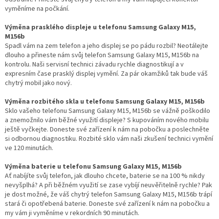
vyměníme na počkání.
Výměna prasklého displeje u telefonu Samsung Galaxy M15,
M156b
Spadl vám na zem telefon a jeho displej se po pádu rozbil? Neotálejte
dlouho a přineste nám svůj telefon Samsung Galaxy M15, M156b na
kontrolu. Naši servisní technici závadu rychle diagnostikují a v
expresním čase prasklý displej vymění. Za pár okamžiků tak bude váš
chytrý mobil jako nový.
Výměna rozbitého skla u telefonu Samsung Galaxy M15, M156b
Sklo vašeho telefonu Samsung Galaxy M15, M156b se vážně poškodilo
a znemožnilo vám běžné využití displeje? S kupováním nového mobilu
ještě vyčkejte. Doneste své zařízení k nám na pobočku a poslechněte
si odbornou diagnostiku. Rozbité sklo vám naši zkušení technici vymění
ve 120 minutách.
Výměna baterie u telefonu Samsung Galaxy M15, M156b
Ať nabíjíte svůj telefon, jak dlouho chcete, baterie se na 100 % nikdy
nevyšplhá? A při běžném využití se zase vybíjí neuvěřitelně rychle? Pak
je dost možné, že váš chytrý telefon Samsung Galaxy M15, M156b trápí
stará či opotřebená baterie. Doneste své zařízení k nám na pobočku a
my vám ji vyměníme v rekordních 90 minutách.