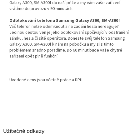
Galaxy A300, SM-A300f do naší péče a my vám vaše zařízení
vrátíme do provozu v 90 minutách.
Odblokování telefonu Samsung Galaxy A300, SM-A300f
Váš telefon nelze odemknout a na zadání hesla nereaguje?
Jedinou cestou ven je jeho odblokování spočívající v odstranění
zámku, hesla či sítě operátora. Doneste svůj telefon Samsung
Galaxy A300, SM-A300f k nám na pobočku a my si s tímto
problémem snadno poradíme. Do 60 minut bude vaše chytré
zařízení opět plně funkční.
Uvedené ceny jsou včetně práce a DPH.
Z
á
p
a
Užitečné odkazy
t