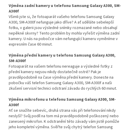
Výměna zadní kamery u telefonu Samsung Galaxy A300, SM-
A300f
Všimli jste si, že fotoaparát vašeho telefonu Samsung Galaxy
A300, SM-A300f nefunguje jako dříve? A ať uděláte sebelepší
fotku, v galerii jsou výsledné snímky rozmazané nebo obsahují
nepěkné skvrny? Tento problém by mohla vyřešit výměna zadní
kamery. U nás na pobočce vám nefungující kameru vyměníme v
expresním čase 60 minut.
Výměna přední kamery u telefonu Samsung Galaxy A300,
SM-A300f
Fotoaparát na vašem telefonu nereaguje a výsledné fotky z
přední kamery nejsou nikdy dostatečně ostré? Pak je
pravděpodobně na čase výměna přední kamery. Doneste na
pobočku váš telefon Samsung Galaxy A300, SM-A300f a naši
zkušení servisní technici odstraní závadu do rychlých 60 minut.
Výměna mikrofonu u telefonu Samsung Galaxy A300, SM-
A300f
Ať se snažíte sebevíc, druhá strana vás při telefonování nikdy
neslyší? Svůj podíl na tom má pravděpodobně poškozený nebo
zanesený mikrofon. K odstranění této závady vám jistě pomůže
jeho kompletní výměna. Svěřte svůj chytrý telefon Samsung