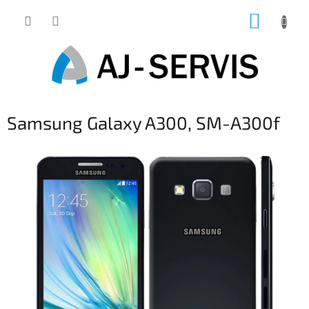
Přejít
NÁKUP
na
obsah
KOŠÍK
Samsung Galaxy A300, SM-A300f