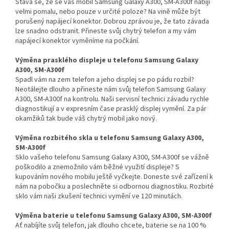
Stává se, že se váš mobil Samsung Galaxy A300, SM-A300f nabíjí
velmi pomalu, nebo pouze v určité poloze? Na vině může být
porušený napájecí konektor. Dobrou zprávou je, že tato závada
lze snadno odstranit. Přineste svůj chytrý telefon a my vám
napájecí konektor vyměníme na počkání.
Výměna prasklého displeje u telefonu Samsung Galaxy
A300, SM-A300f
Spadl vám na zem telefon a jeho displej se po pádu rozbil?
Neotálejte dlouho a přineste nám svůj telefon Samsung Galaxy
A300, SM-A300f na kontrolu. Naši servisní technici závadu rychle
diagnostikují a v expresním čase prasklý displej vymění. Za pár
okamžiků tak bude váš chytrý mobil jako nový.
Výměna rozbitého skla u telefonu Samsung Galaxy A300,
SM-A300f
Sklo vašeho telefonu Samsung Galaxy A300, SM-A300f se vážně
poškodilo a znemožnilo vám běžné využití displeje? S
kupováním nového mobilu ještě vyčkejte. Doneste své zařízení k
nám na pobočku a poslechněte si odbornou diagnostiku. Rozbité
sklo vám naši zkušení technici vymění ve 120 minutách.
Výměna baterie u telefonu Samsung Galaxy A300, SM-A300f
Ať nabíjíte svůj telefon, jak dlouho chcete, baterie se na 100 %