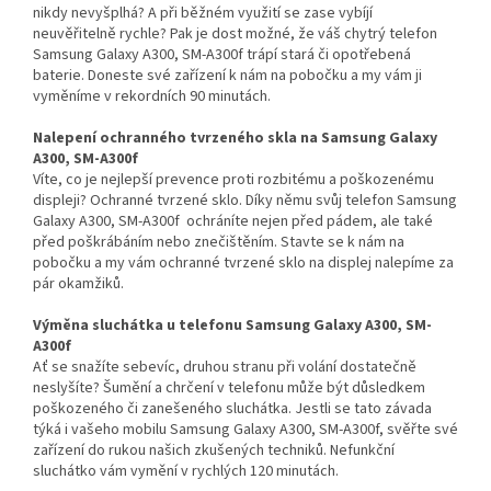
nikdy nevyšplhá? A při běžném využití se zase vybíjí
neuvěřitelně rychle? Pak je dost možné, že váš chytrý telefon
Samsung Galaxy A300, SM-A300f trápí stará či opotřebená
baterie. Doneste své zařízení k nám na pobočku a my vám ji
vyměníme v rekordních 90 minutách.
Nalepení ochranného tvrzeného skla na Samsung Galaxy
A300, SM-A300f
Víte, co je nejlepší prevence proti rozbitému a poškozenému
displeji? Ochranné tvrzené sklo. Díky němu svůj telefon Samsung
Galaxy A300, SM-A300f ochráníte nejen před pádem, ale také
před poškrábáním nebo znečištěním. Stavte se k nám na
pobočku a my vám ochranné tvrzené sklo na displej nalepíme za
pár okamžiků.
Výměna sluchátka u telefonu Samsung Galaxy A300, SM-
A300f
Ať se snažíte sebevíc, druhou stranu při volání dostatečně
neslyšíte? Šumění a chrčení v telefonu může být důsledkem
poškozeného či zanešeného sluchátka. Jestli se tato závada
týká i vašeho mobilu Samsung Galaxy A300, SM-A300f, svěřte své
zařízení do rukou našich zkušených techniků. Nefunkční
sluchátko vám vymění v rychlých 120 minutách.