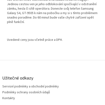
Jedinou cestou ven je jeho odblokování spočívající v odstranění
zámku, hesla či sítě operátora. Doneste svůj telefon Samsung
Galaxy S4, GT-9505 k nám na pobočku a my si s tímto problémem
snadno poradíme. Do 60 minut bude vaše chytré zařízení opět
plně funkční.
Uvedené ceny jsou včetně práce a DPH.
Z
á
p
a
Užitečné odkazy
t
Servisní podmínky a obchodní podmínky
í
Podmínky ochrany osobních údajů
Kontakty