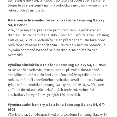
Samsung Galaxy S4, GT-9505 trápí stará či opotřebená baterie.
Doneste své zařízení k nám na pobočku a my vám ji vyměníme v
rekordních 90 minutách.
Nalepení ochranného tvrzeného skla na Samsung Galaxy
S4, GT-9505
Víte, co je nejlepší prevence proti rozbitému a poškozenému
displeji? Ochranné tvrzené sklo. Díky němu svůj telefon Samsung
Galaxy S4, GT-9505 ochráníte nejen před pádem, ale také před
poškrábáním nebo znečištěním. Stavte se k nám na pobočku a
my vám ochranné tvrzené sklo na displej nalepíme za pár
okamžiků.
Výměna sluchátka u telefonu Samsung Galaxy S4, GT-9505
Ať se snažíte sebevíc, druhou stranu při volání dostatečně
neslyšíte? Šumění a chrčení v telefonu může být důsledkem
poškozeného či zanešeného sluchátka. Jestli se tato závada
týká i vašeho mobilu Samsung Galaxy S4, GT-9505, svěřte své
zařízení do rukou našich zkušených techniků. Nefunkční
sluchátko vám vymění v rychlých 120 minutách.
Výměna zadní kamery u telefonu Samsung Galaxy S4, GT-
9505
Všimli jste si, že fotoaparát vašeho telefonu Samsung Galaxy S4,