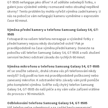
GT-9505 nefunguje jako dříve? A ať uděláte sebelepší fotku, v
galerii jsou výsledné snímky rozmazané nebo obsahují nepěkné
skvrny? Tento problém by mohla vyřešit výměna zadní kamery. U
nás na pobočce vám nefungující kameru vyměníme v expresním
čase 60 minut.
Výměna přední kamery u telefonu Samsung Galaxy S4, GT-
9505
Fotoaparát na vašem telefonu nereaguje a výsledné fotky z
přední kamery nejsou nikdy dostatečně ostré? Pak je
pravděpodobně na čase výměna přední kamery. Doneste na
pobočku váš telefon Samsung Galaxy S4, GT-9505 a naši zkušení
servisní technici odstraní závadu do rychlých 60 minut.
Výměna mikrofonu u telefonu Samsung Galaxy S4, GT-9505
Ať se snažíte sebevíc, druhá strana vás při telefonování nikdy
neslyší? Svůj podíl na tom má pravděpodobně poškozený nebo
zanesený mikrofon. K odstranění této závady vám jistě pomůže
jeho kompletní výměna. Svěřte svůj chytrý telefon Samsung
Galaxy S4, GT-9505 do naší péče a my vám vaše zařízení vrátíme
do provozu v 90 minutách.
Odblokování telefonu Samsung Galaxy S4, GT-9505
Váš telefon nelze odemknout a na zadání hesla nereaguje?