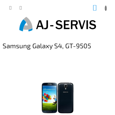
Přejít
NÁKUP
na
obsah
KOŠÍK
Samsung Galaxy S4, GT-9505