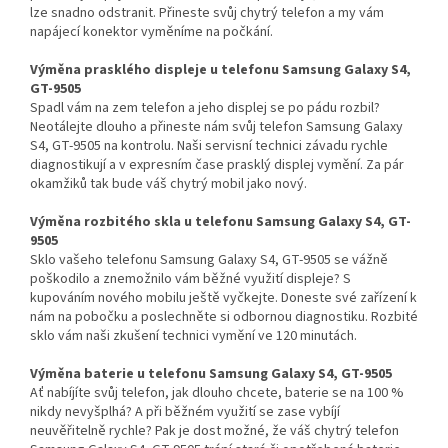
lze snadno odstranit. Přineste svůj chytrý telefon a my vám
napájecí konektor vyměníme na počkání.
Výměna prasklého displeje u telefonu Samsung Galaxy S4,
GT-9505
Spadl vám na zem telefon a jeho displej se po pádu rozbil?
Neotálejte dlouho a přineste nám svůj telefon Samsung Galaxy
S4, GT-9505 na kontrolu. Naši servisní technici závadu rychle
diagnostikují a v expresním čase prasklý displej vymění. Za pár
okamžiků tak bude váš chytrý mobil jako nový.
Výměna rozbitého skla u telefonu Samsung Galaxy S4, GT-
9505
Sklo vašeho telefonu Samsung Galaxy S4, GT-9505 se vážně
poškodilo a znemožnilo vám běžné využití displeje? S
kupováním nového mobilu ještě vyčkejte. Doneste své zařízení k
nám na pobočku a poslechněte si odbornou diagnostiku. Rozbité
sklo vám naši zkušení technici vymění ve 120 minutách.
Výměna baterie u telefonu Samsung Galaxy S4, GT-9505
Ať nabíjíte svůj telefon, jak dlouho chcete, baterie se na 100 %
nikdy nevyšplhá? A při běžném využití se zase vybíjí
neuvěřitelně rychle? Pak je dost možné, že váš chytrý telefon