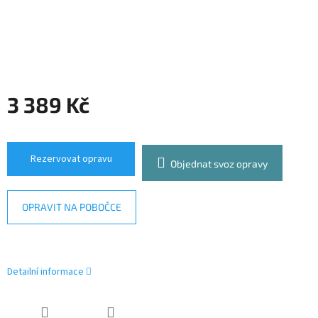
3 389 Kč
Měrná
cena:
Rezervovat opravu
Objednat svoz opravy
OPRAVIT NA POBOČCE
Detailní informace