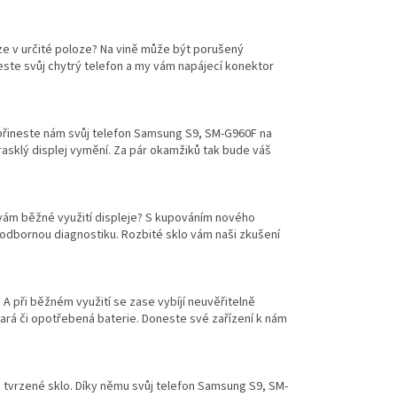
ze v určité poloze? Na vině může být porušený
neste svůj chytrý telefon a my vám napájecí konektor
a přineste nám svůj telefon Samsung S9, SM-G960F na
prasklý displej vymění. Za pár okamžiků tak bude váš
vám běžné využití displeje? S kupováním nového
 odbornou diagnostiku. Rozbité sklo vám naši zkušení
 A při běžném využití se zase vybíjí neuvěřitelně
ará či opotřebená baterie. Doneste své zařízení k nám
é tvrzené sklo. Díky němu svůj telefon Samsung S9, SM-