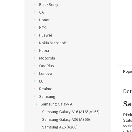
n
BlackBerry
e
CAT
l
Honor
HTC
Huawei
Nokia Microsoft
Nubia
Motorola
OnePlus
Popi
Lenovo
LG
Realme
Det
Samsung
Sa
Samsung Galaxy A
Samsung Galaxy A16 (A165,A166)
Přeh
Samsung Galaxy A36 (A366)
Stal
vysk
Samsung A26 (A266)
odst