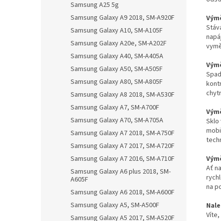
Samsung A25 5g
Samsung Galaxy A9 2018, SM-A920F
Výmě
Stáv
Samsung Galaxy A10, SM-A105F
napá
Samsung Galaxy A20e, SM-A202F
vymě
Samsung Galaxy A40, SM-A405A
Výmě
Samsung Galaxy A50, SM-A505F
Spad
Samsung Galaxy A80, SM-A805F
kontr
chyt
Samsung Galaxy A8 2018, SM-A530F
Samsung Galaxy A7, SM-A700F
Výmě
Samsung Galaxy A70, SM-A705A
Sklo
mobi
Samsung Galaxy A7 2018, SM-A750F
tech
Samsung Galaxy A7 2017, SM-A720F
Výmě
Samsung Galaxy A7 2016, SM-A710F
Ať na
Samsung Galaxy A6 plus 2018, SM-
rych
A605F
na p
Samsung Galaxy A6 2018, SM-A600F
Samsung Galaxy A5, SM-A500F
Nale
Víte
Samsung Galaxy A5 2017, SM-A520F