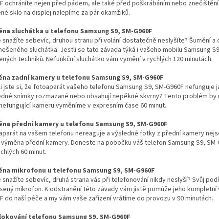
F ochráníte nejen před pádem, ale také před poškrábáním nebo znečištěn
ené sklo na displej nalepíme za pár okamžiků.
na sluchátka u telefonu Samsung S9, SM-G960F
e snažíte sebevíc, druhou stranu při volání dostatečně neslyšíte? Šumění
anešeného sluchátka. Jestli se tato závada týká i vašeho mobilu Samsung S9
ených techniků. Nefunkční sluchátko vám vymění v rychlých 120 minutách.
na zadní kamery u telefonu Samsung S9, SM-G960F
i jste si, že fotoaparát vašeho telefonu Samsung S9, SM-G960F nefunguje jak
edné snímky rozmazané nebo obsahují nepěkné skvrny? Tento problém by 
nefungující kameru vyměníme v expresním čase 60 minut.
na přední kamery u telefonu Samsung S9, SM-G960F
aparát na vašem telefonu nereaguje a výsledné fotky z přední kamery nej
 výměna přední kamery. Doneste na pobočku váš telefon Samsung S9, SM-G96
chlých 60 minut.
na mikrofonu u telefonu Samsung S9, SM-G960F
e snažíte sebevíc, druhá strana vás při telefonování nikdy neslyší? Svůj 
sený mikrofon. K odstranění této závady vám jistě pomůže jeho kompletní 
F do naší péče a my vám vaše zařízení vrátíme do provozu v 90 minutách.
okování telefonu Samsung S9, SM-G960F