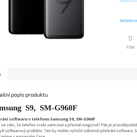
Detailní 
TISK
s
ailní popis produktu
msung S9, SM-G960F
rání softwaru v telefonu Samsung S9, SM-G960F
o se vám, že telefon zcela zamrznul a přestal reagovat? Pak je pravděpo
ytl softwarový problém. Ten by mohlo vyřešit odborné přehrání softwaru. 
raníme v expresním čase.