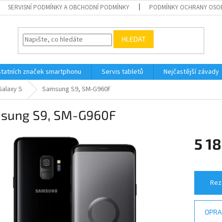
SERVISNÍ PODMÍNKY A OBCHODNÍ PODMÍNKY
PODMÍNKY OCHRANY OSO
HLEDAT
tatních značek smartphonu
Servis tabletů
Nejčastější závady
alaxy S
Samsung S9, SM-G960F
sung S9, SM-G960F
5 18
Měrná
cena:
Rez
OPRA