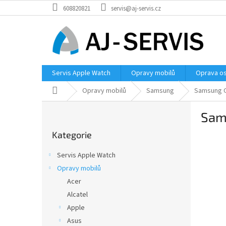
Přejít
608820821
servis@aj-servis.cz
na
obsah
Servis Apple Watch
Opravy mobilů
Oprava os
Domů
Opravy mobilů
Samsung
Samsung G
P
Sam
o
Přeskočit
s
Kategorie
kategorie
t
r
Servis Apple Watch
a
Opravy mobilů
n
Acer
n
í
Alcatel
p
Apple
a
Asus