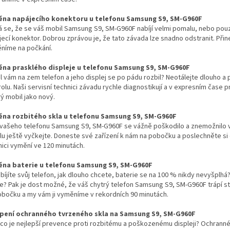
na napájecího konektoru u telefonu Samsung S9, SM-G960F
á se, že se váš mobil Samsung S9, SM-G960F nabíjí velmi pomalu, nebo pou
jecí konektor. Dobrou zprávou je, že tato závada lze snadno odstranit. Při
níme na počkání.
na prasklého displeje u telefonu Samsung S9, SM-G960F
l vám na zem telefon a jeho displej se po pádu rozbil? Neotálejte dlouho 
olu. Naši servisní technici závadu rychle diagnostikují a v expresním čase 
rý mobil jako nový.
na rozbitého skla u telefonu Samsung S9, SM-G960F
 vašeho telefonu Samsung S9, SM-G960F se vážně poškodilo a znemožnilo 
lu ještě vyčkejte. Doneste své zařízení k nám na pobočku a poslechněte si
nici vymění ve 120 minutách.
na baterie u telefonu Samsung S9, SM-G960F
bíjíte svůj telefon, jak dlouho chcete, baterie se na 100 % nikdy nevyšplhá?
le? Pak je dost možné, že váš chytrý telefon Samsung S9, SM-G960F trápí st
obočku a my vám ji vyměníme v rekordních 90 minutách.
pení ochranného tvrzeného skla na Samsung S9, SM-G960F
, co je nejlepší prevence proti rozbitému a poškozenému displeji? Ochrann