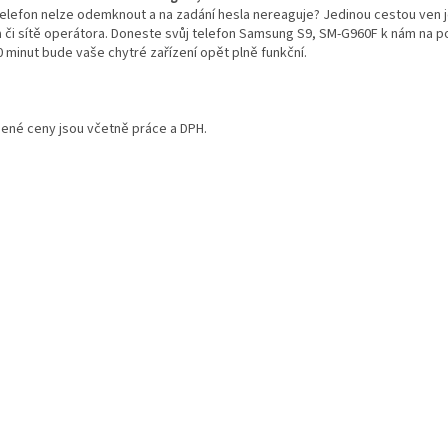
telefon nelze odemknout a na zadání hesla nereaguje? Jedinou cestou ven j
a či sítě operátora. Doneste svůj telefon Samsung S9, SM-G960F k nám na 
0 minut bude vaše chytré zařízení opět plně funkční.
ené ceny jsou včetně práce a DPH.