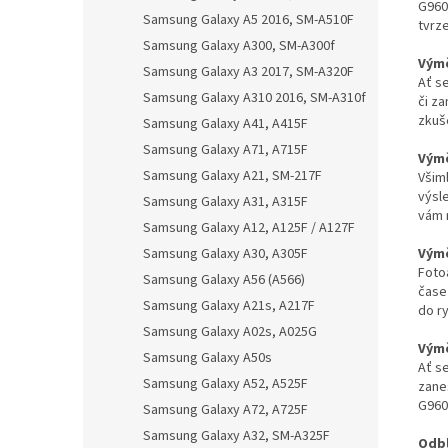
G960
Samsung Galaxy A5 2016, SM-A510F
tvrz
Samsung Galaxy A300, SM-A300f
Výmě
Samsung Galaxy A3 2017, SM-A320F
Ať s
Samsung Galaxy A310 2016, SM-A310f
či z
zkuš
Samsung Galaxy A41, A415F
Samsung Galaxy A71, A715F
Výmě
Samsung Galaxy A21, SM-217F
Všiml
výsl
Samsung Galaxy A31, A315F
vám 
Samsung Galaxy A12, A125F / A127F
Výmě
Samsung Galaxy A30, A305F
Foto
Samsung Galaxy A56 (A566)
čase
Samsung Galaxy A21s, A217F
do ry
Samsung Galaxy A02s, A025G
Výmě
Samsung Galaxy A50s
Ať s
Samsung Galaxy A52, A525F
zane
G960
Samsung Galaxy A72, A725F
Samsung Galaxy A32, SM-A325F
Odbl