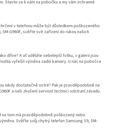
ím. Stavte se k nám na pobočku a my vám ochranné
 a chrčení v telefonu může být důsledkem poškozeného
, SM-G960F, svěřte své zařízení do rukou našich
o dříve? A ať uděláte sebelepší fotku, v galerii jsou
mohla vyřešit výměna zadní kamery. U nás na pobočce
sou nikdy dostatečně ostré? Pak je pravděpodobně na
0F a naši zkušení servisní technici odstraní závadu
podíl na tom má pravděpodobně poškozený nebo
výměna. Svěřte svůj chytrý telefon Samsung S9, SM-